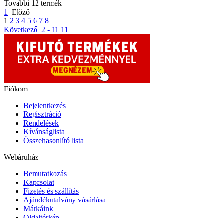
További 12 termék
1
Előző
1
2
3
4
5
6
7
8
Következő
2 - 11
11
Fiókom
Bejelentkezés
Regisztráció
Rendelések
Kívánságlista
Összehasonlító lista
Webáruház
Bemutatkozás
Kapcsolat
Fizetés és szállítás
Ajándékutalvány vásárlása
Márkáink
Oldaltérkép