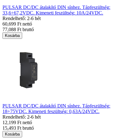
PULSAR DC/DC átalakító DIN sínhez. Tápfeszültség:
33,6÷67,2VDC. Kimeneti feszültség: 10A/24VDC.
Rendelhető: 2-6 hét
60,699 Ft nettó
77,088 Ft bruttó
Kosárba
PULSAR DC/DC átalakító DIN sínhez. Tápfeszültség:
18÷75VDC. Kimeneti feszültség: 0,63A/24VDC.
Rendelhető: 2-6 hét
12,199 Ft nettó
15,493 Ft bruttó
Kosárba