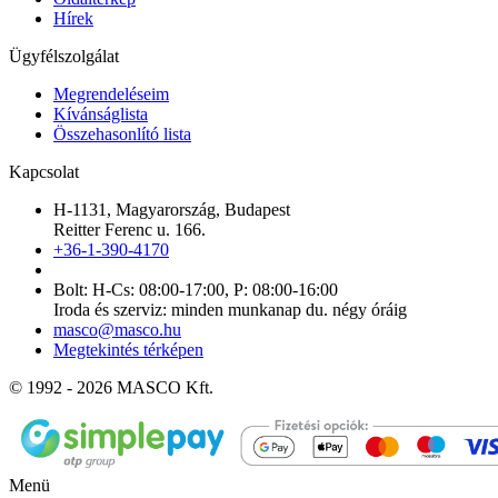
Hírek
Ügyfélszolgálat
Megrendeléseim
Kívánságlista
Összehasonlító lista
Kapcsolat
H-1131, Magyarország, Budapest
Reitter Ferenc u. 166.
+36-1-390-4170
Bolt: H-Cs: 08:00-17:00, P: 08:00-16:00
Iroda és szerviz: minden munkanap du. négy óráig
masco@masco.hu
Megtekintés térképen
© 1992 - 2026 MASCO Kft.
Menü