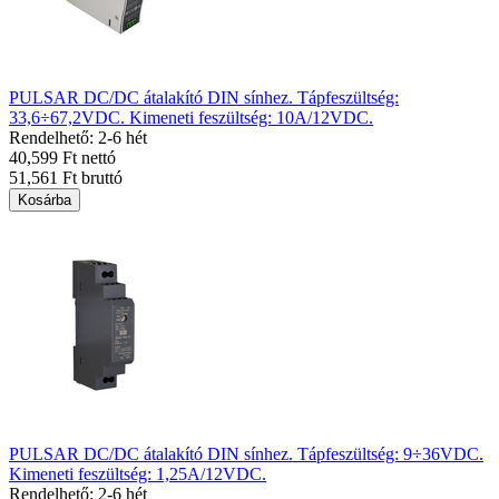
PULSAR DC/DC átalakító DIN sínhez. Tápfeszültség:
33,6÷67,2VDC. Kimeneti feszültség: 10A/12VDC.
Rendelhető: 2-6 hét
40,599 Ft nettó
51,561 Ft bruttó
Kosárba
PULSAR DC/DC átalakító DIN sínhez. Tápfeszültség: 9÷36VDC.
Kimeneti feszültség: 1,25A/12VDC.
Rendelhető: 2-6 hét