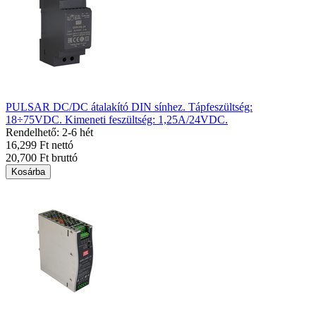
PULSAR DC/DC átalakító DIN sínhez. Tápfeszültség:
18÷75VDC. Kimeneti feszültség: 1,25A/24VDC.
Rendelhető: 2-6 hét
16,299 Ft nettó
20,700 Ft bruttó
Kosárba