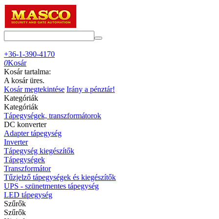
+36-1-390-4170
0
Kosár
Kosár tartalma:
A kosár üres.
Kosár megtekintése
Irány a pénztár!
Kategóriák
Kategóriák
Tápegységek, transzformátorok
DC konverter
Adapter tápegység
Inverter
Tápegység kiegészítők
Tápegységek
Transzformátor
Tűzjelző tápegységek és kiegészítők
UPS - szünetmentes tápegység
LED tápegység
Szűrők
Szűrők