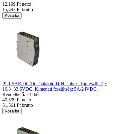
12,199 Ft nettó
15,493 Ft bruttó
Kosárba
PULSAR DC/DC átalakító DIN sínhez. Tápfeszültség:
16,8÷33,6VDC. Kimeneti feszültség: 5A/24VDC.
Rendelhető: 2-6 hét
40,599 Ft nettó
51,561 Ft bruttó
Kosárba