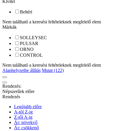
Kivitel
Beltéri
Nem található a keresési feltételeknek megfelelő elem
Márkák
SOLLEYSEC
PULSAR
ORNO
CONTROL
Nem található a keresési feltételeknek megfelelő elem
Alaphelyzetbe állítás
Mutat (122)
Rendezés:
Népszerűek előre
Rendezés
Legújabb előre
A-tól Z-ig
Z-től A-ig
Ár: növekvő
Ár: csökkenő