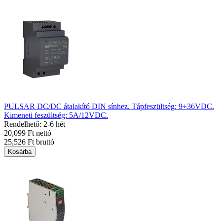
PULSAR DC/DC átalakító DIN sínhez. Tápfeszültség: 9÷36VDC.
Kimeneti feszültség: 5A/12VDC.
Rendelhető: 2-6 hét
20,099 Ft nettó
25,526 Ft bruttó
Kosárba