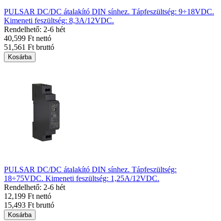
PULSAR DC/DC átalakító DIN sínhez. Tápfeszültség: 9÷18VDC.
Kimeneti feszültség: 8,3A/12VDC.
Rendelhető: 2-6 hét
40,599 Ft nettó
51,561 Ft bruttó
Kosárba
PULSAR DC/DC átalakító DIN sínhez. Tápfeszültség:
18÷75VDC. Kimeneti feszültség: 1,25A/12VDC.
Rendelhető: 2-6 hét
12,199 Ft nettó
15,493 Ft bruttó
Kosárba