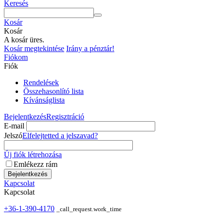
Keresés
Kosár
Kosár
A kosár üres.
Kosár megtekintése
Irány a pénztár!
Fiókom
Fiók
Rendelések
Összehasonlító lista
Kívánságlista
Bejelentkezés
Regisztráció
E-mail
Jelszó
Elfelejtetted a jelszavad?
Új fiók létrehozása
Emlékezz rám
Bejelentkezés
Kapcsolat
Kapcsolat
+36-1-390-4170
_call_request.work_time