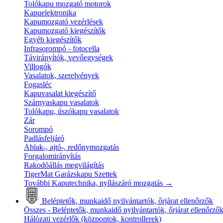
Tolókapu mozgató motorok
Kapuelektronika
Kapumozgató vezérlések
Kapumozgató kiegészítők
Egyéb kiegészítők
Infrasorompó - fotocella
Távirányítók, vevőegységek
Villogók
Vasalatok, szerelvények
Fogasléc
Kapuvasalat kiegészítő
Szárnyaskapu vasalatok
Tolókapu, úszókapu vasalatok
Zár
Sorompó
Padlásfeljáró
Ablak-, ajtó-, redőnymozgatás
Forgalomirányítás
Rakodóállás megvilágítás
TigerMat Garázskapu Szettek
További Kaputechnika, nyílászáró mozgatás
→
Beléptetők, munkaidő nyilvántartók, őrjárat ellenőrzők
Összes - Beléptetők, munkaidő nyilvántartók, őrjárat ellenőrző
Hálózati vezérlők (központok, kontrollerek)