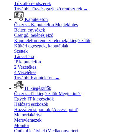
Tűz oltó rendszerek
További Tűz- és gázjelző rendszerek
→
Kaputelefon
Összes - Kaputelefon
Megtekintés
Beltéri egységek
Csengő, belépésjelző
Kaputelefon rendszerelemek, kiegészítők
Kültéri egységek, kaputáblák
Szettek
Társasházi
IP kaputelefon
2 Vezetékes
4 Vezetékes
További Kaputelefon
→
IT kiegészítők
Összes - IT kiegészítők
Megtekintés
Egyéb IT kiegészítők
Hálózati eszközök
Hozzáférési pontok (Access point)
Memóriakártya
Merevlemezek
Monitor
Optikai jelátvitel (Mediaconverter)