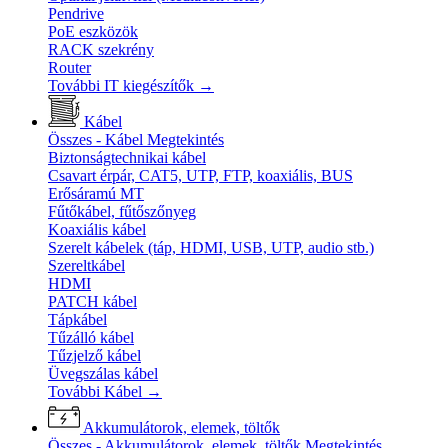
Pendrive
PoE eszközök
RACK szekrény
Router
További IT kiegészítők
→
Kábel
Összes - Kábel
Megtekintés
Biztonságtechnikai kábel
Csavart érpár, CAT5, UTP, FTP, koaxiális, BUS
Erősáramú MT
Fűtőkábel, fűtőszőnyeg
Koaxiális kábel
Szerelt kábelek (táp, HDMI, USB, UTP, audio stb.)
Szereltkábel
HDMI
PATCH kábel
Tápkábel
Tűzálló kábel
Tűzjelző kábel
Üvegszálas kábel
További Kábel
→
Akkumulátorok, elemek, töltők
Összes - Akkumulátorok, elemek, töltők
Megtekintés