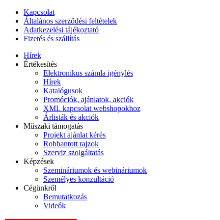
Kapcsolat
Általános szerződési feltételek
Adatkezelési tájékoztató
Fizetés és szállítás
Hírek
Értékesítés
Elektronikus számla igénylés
Hírek
Katalógusok
Promóciók, ajánlatok, akciók
XML kapcsolat webshopokhoz
Árlisták és akciók
Műszaki támogatás
Projekt ajánlat kérés
Robbantott rajzok
Szerviz szolgáltatás
Képzések
Szemináriumok és webináriumok
Személyes konzultáció
Cégünkről
Bemutatkozás
Videók