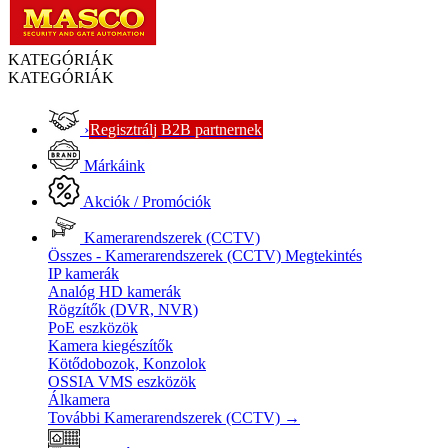
KATEGÓRIÁK
KATEGÓRIÁK
›
Regisztrálj B2B partnernek
Márkáink
Akciók / Promóciók
Kamerarendszerek (CCTV)
Összes - Kamerarendszerek (CCTV)
Megtekintés
IP kamerák
Analóg HD kamerák
Rögzítők (DVR, NVR)
PoE eszközök
Kamera kiegészítők
Kötődobozok, Konzolok
OSSIA VMS eszközök
Álkamera
További Kamerarendszerek (CCTV)
→