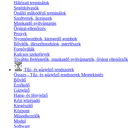
Hálózati terminálok
Segédolvasók
Önálló működésű terminálok
Szoftverek, licenszek
Munkaidő nyilvántartás
Őrjárat-ellenőrzés
Proxyk
Nyomógombok, kiengedő gombok
Bővítők, illesztőmodulok, interfészek
Forgóvillák
Kulcsos szekrények
További Beléptetők, munkaidő nyilvántartók, őrjárat ellenőrző
Tűz- és gázjelző rendszerek
Összes - Tűz- és gázjelző rendszerek
Megtekintés
Bővítő
Érzékelő
Gázjelző
Hang- és fényjelző
Kézi jelzésadó
Kiegészítő
Központ
Másodkezelők
Modul
Software