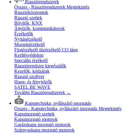
Riasztórendszerek
Összes - Riasztórendszerek
Megtekintés
Riasztóközpontok
Riasztó szettek
Bővítők, KNX
Átjelzők, kommunikátorok
Érzékelők
Nyitásérzékelő
Mozgásérzékelő
Füstérzékelő tűzérzékelő CO láng
Kerítésvédelem
Speciális érzékelő
Riasztórendszer kiegészítők
Kezelők, kódzárak
Riasztó szoftver
Hang- és fényjelzők
SATEL BE WAVE
További Riasztórendszerek
→
Kaputechnika, nyílászáró mozgatás
Összes - Kaputechnika, nyílászáró mozgatás
Megtekintés
Kapumozgató szettek
Kapumozgató motorok
Garázskapu mozgató motorok
Szárnyaskapu mozgató motorok