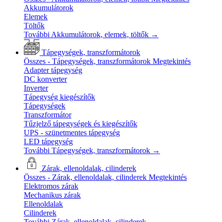
Akkumulátorok
Elemek
Töltők
További Akkumulátorok, elemek, töltők
→
Tápegységek, transzformátorok
Összes - Tápegységek, transzformátorok
Megtekintés
Adapter tápegység
DC konverter
Inverter
Tápegység kiegészítők
Tápegységek
Transzformátor
Tűzjelző tápegységek és kiegészítők
UPS - szünetmentes tápegység
LED tápegység
További Tápegységek, transzformátorok
→
Zárak, ellenoldalak, cilinderek
Összes - Zárak, ellenoldalak, cilinderek
Megtekintés
Elektromos zárak
Mechanikus zárak
Ellenoldalak
Cilinderek
További Zárak, ellenoldalak, cilinderek
→