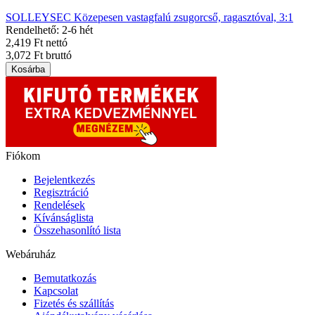
SOLLEYSEC Közepesen vastagfalú zsugorcső, ragasztóval, 3:1
Rendelhető: 2-6 hét
2,419 Ft nettó
3,072 Ft bruttó
Kosárba
Fiókom
Bejelentkezés
Regisztráció
Rendelések
Kívánságlista
Összehasonlító lista
Webáruház
Bemutatkozás
Kapcsolat
Fizetés és szállítás