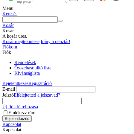
Menü
Keresés
Kosár
Kosár
A kosár üres.
Kosár megtekintése
Irány a pénztár!
Fiókom
Fiók
Rendelések
Összehasonlító lista
Kívánságlista
Bejelentkezés
Regisztráció
E-mail
Jelszó
Elfelejtetted a jelszavad?
Új fiók létrehozása
Emlékezz rám
Bejelentkezés
Kapcsolat
Kapcsolat