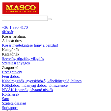
+36-1-390-4170
0
Kosár
Kosár tartalma:
A kosár üres.
Kosár megtekintése
Irány a pénztár!
Kategóriák
Kategóriák
Szerelés, rögzítés, világítás
Szerelési anyagok
Zsugorcső
Érvéghüvely
Fém doboz
Kábelrögzítők, gyorskötöző, kábelkötegelő, bilincs
Kötődoboz, műanyag doboz, tömszelence
NYÁK laptartók, távtartó tüskék
Rögzítések
Saru
Szigetelőszalag
Sorkapocs