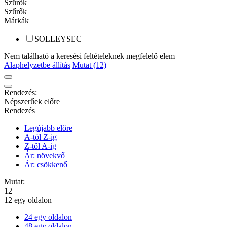
Szűrők
Szűrők
Márkák
SOLLEYSEC
Nem található a keresési feltételeknek megfelelő elem
Alaphelyzetbe állítás
Mutat (12)
Rendezés:
Népszerűek előre
Rendezés
Legújabb előre
A-tól Z-ig
Z-től A-ig
Ár: növekvő
Ár: csökkenő
Mutat:
12
12 egy oldalon
24 egy oldalon
48 egy oldalon