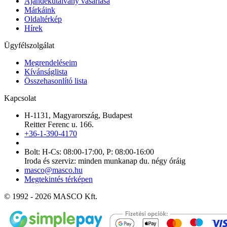
Ajándékutalvány vásárlása
Márkáink
Oldaltérkép
Hírek
Ügyfélszolgálat
Megrendeléseim
Kívánságlista
Összehasonlító lista
Kapcsolat
H-1131, Magyarország, Budapest
Reitter Ferenc u. 166.
+36-1-390-4170
Bolt: H-Cs: 08:00-17:00, P: 08:00-16:00
Iroda és szerviz: minden munkanap du. négy óráig
masco@masco.hu
Megtekintés térképen
© 1992 - 2026 MASCO Kft.