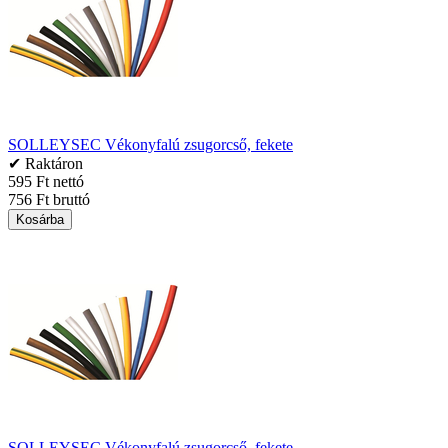
SOLLEYSEC Vékonyfalú zsugorcső, fekete
✔ Raktáron
595 Ft nettó
756 Ft bruttó
Kosárba
SOLLEYSEC Vékonyfalú zsugorcső, fekete