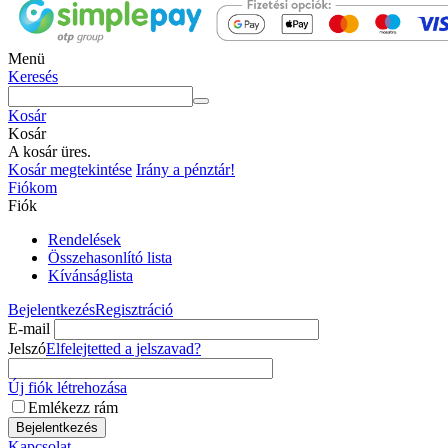
Menü
Keresés
Kosár
Kosár
A kosár üres.
Kosár megtekintése
Irány a pénztár!
Fiókom
Fiók
Rendelések
Összehasonlító lista
Kívánságlista
Bejelentkezés
Regisztráció
E-mail
Jelszó
Elfelejtetted a jelszavad?
Új fiók létrehozása
Emlékezz rám
Bejelentkezés
Kapcsolat