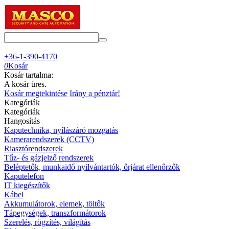
+36-1-390-4170
0
Kosár
Kosár tartalma:
A kosár üres.
Kosár megtekintése
Irány a pénztár!
Kategóriák
Kategóriák
Hangosítás
Kaputechnika, nyílászáró mozgatás
Kamerarendszerek (CCTV)
Riasztórendszerek
Tűz- és gázjelző rendszerek
Beléptetők, munkaidő nyilvántartók, őrjárat ellenőrzők
Kaputelefon
IT kiegészítők
Kábel
Akkumulátorok, elemek, töltők
Tápegységek, transzformátorok
Szerelés, rögzítés, világítás