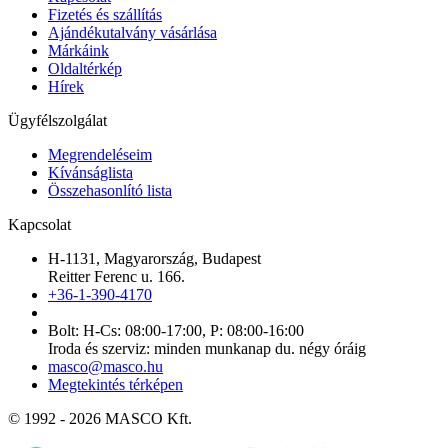
Fizetés és szállítás
Ajándékutalvány vásárlása
Márkáink
Oldaltérkép
Hírek
Ügyfélszolgálat
Megrendeléseim
Kívánságlista
Összehasonlító lista
Kapcsolat
H-1131, Magyarország, Budapest
Reitter Ferenc u. 166.
+36-1-390-4170
Bolt: H-Cs: 08:00-17:00, P: 08:00-16:00
Iroda és szerviz: minden munkanap du. négy óráig
masco@masco.hu
Megtekintés térképen
© 1992 - 2026 MASCO Kft.