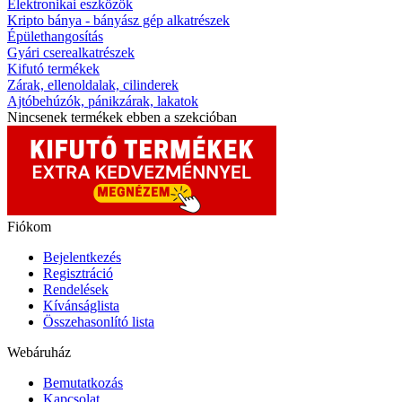
Elektronikai eszközök
Kripto bánya - bányász gép alkatrészek
Épülethangosítás
Gyári cserealkatrészek
Kifutó termékek
Zárak, ellenoldalak, cilinderek
Ajtóbehúzók, pánikzárak, lakatok
Nincsenek termékek ebben a szekcióban
Fiókom
Bejelentkezés
Regisztráció
Rendelések
Kívánságlista
Összehasonlító lista
Webáruház
Bemutatkozás
Kapcsolat