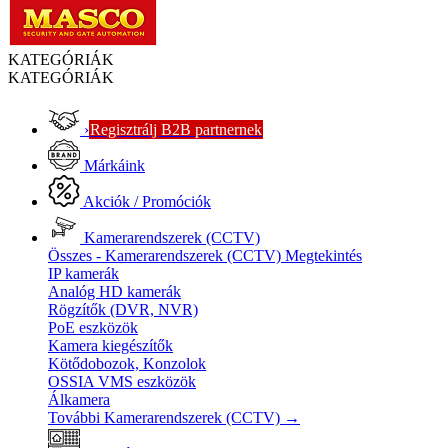
KATEGÓRIÁK
KATEGÓRIÁK
›
Regisztrálj B2B partnernek
Márkáink
Akciók / Promóciók
Kamerarendszerek (CCTV)
Összes - Kamerarendszerek (CCTV)
Megtekintés
IP kamerák
Analóg HD kamerák
Rögzítők (DVR, NVR)
PoE eszközök
Kamera kiegészítők
Kötődobozok, Konzolok
OSSIA VMS eszközök
Álkamera
További Kamerarendszerek (CCTV)
→