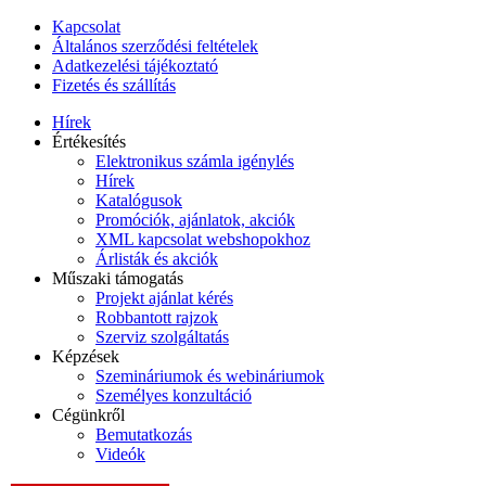
Kapcsolat
Általános szerződési feltételek
Adatkezelési tájékoztató
Fizetés és szállítás
Hírek
Értékesítés
Elektronikus számla igénylés
Hírek
Katalógusok
Promóciók, ajánlatok, akciók
XML kapcsolat webshopokhoz
Árlisták és akciók
Műszaki támogatás
Projekt ajánlat kérés
Robbantott rajzok
Szerviz szolgáltatás
Képzések
Szemináriumok és webináriumok
Személyes konzultáció
Cégünkről
Bemutatkozás
Videók