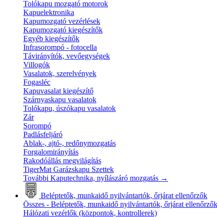
Tolókapu mozgató motorok
Kapuelektronika
Kapumozgató vezérlések
Kapumozgató kiegészítők
Egyéb kiegészítők
Infrasorompó - fotocella
Távirányítók, vevőegységek
Villogók
Vasalatok, szerelvények
Fogasléc
Kapuvasalat kiegészítő
Szárnyaskapu vasalatok
Tolókapu, úszókapu vasalatok
Zár
Sorompó
Padlásfeljáró
Ablak-, ajtó-, redőnymozgatás
Forgalomirányítás
Rakodóállás megvilágítás
TigerMat Garázskapu Szettek
További Kaputechnika, nyílászáró mozgatás
→
Beléptetők, munkaidő nyilvántartók, őrjárat ellenőrzők
Összes - Beléptetők, munkaidő nyilvántartók, őrjárat ellenőrző
Hálózati vezérlők (központok, kontrollerek)