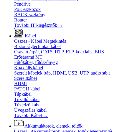
Pendrive
PoE eszközök
RACK szekrény
Router
További IT kiegészítők
→
Kábel
Összes - Kábel
Megtekintés
Biztonságtechnikai kábel
Csavart érpár, CAT5, UTP, FTP, koaxiális, BUS
Erősáramú MT
Fűtőkábel, fűtőszőnyeg
Koaxiális kábel
Szerelt kábelek (táp, HDMI, USB, UTP, audio stb.)
Szereltkábel
HDMI
PATCH kábel
Tápkábel
Tűzálló kábel
Tűzjelző kábel
Üvegszálas kábel
További Kábel
→
Akkumulátorok, elemek, töltők
Összes - Akkumulátorok, elemek, töltők
Megtekintés