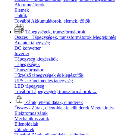
Akkumulátorok
Elemek
Töltők
További Akkumulátorok, elemek, töltők
→
Tápegységek, transzformátorok
Összes - Tápegységek, transzformátorok
Megtekintés
Adapter tápegység
DC konverter
Inverter
Tápegység kiegészítők
Tápegységek
Transzformátor
Tűzjelző tápegységek és kiegészítők
UPS - szünetmentes tápegység
LED tápegység
További Tápegységek, transzformátorok
→
Zárak, ellenoldalak, cilinderek
Összes - Zárak, ellenoldalak, cilinderek
Megtekintés
Elektromos zárak
Mechanikus zárak
Ellenoldalak
Cilinderek
További Zárak, ellenoldalak, cilinderek
→