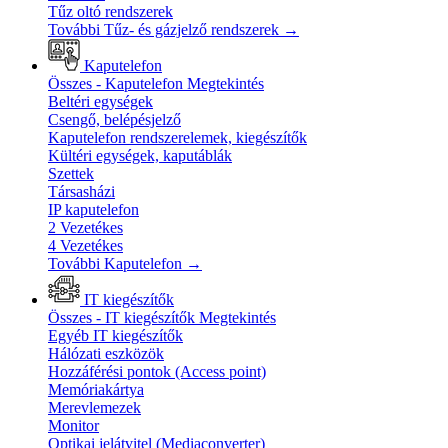
Tűz oltó rendszerek
További Tűz- és gázjelző rendszerek
→
Kaputelefon
Összes - Kaputelefon
Megtekintés
Beltéri egységek
Csengő, belépésjelző
Kaputelefon rendszerelemek, kiegészítők
Kültéri egységek, kaputáblák
Szettek
Társasházi
IP kaputelefon
2 Vezetékes
4 Vezetékes
További Kaputelefon
→
IT kiegészítők
Összes - IT kiegészítők
Megtekintés
Egyéb IT kiegészítők
Hálózati eszközök
Hozzáférési pontok (Access point)
Memóriakártya
Merevlemezek
Monitor
Optikai jelátvitel (Mediaconverter)