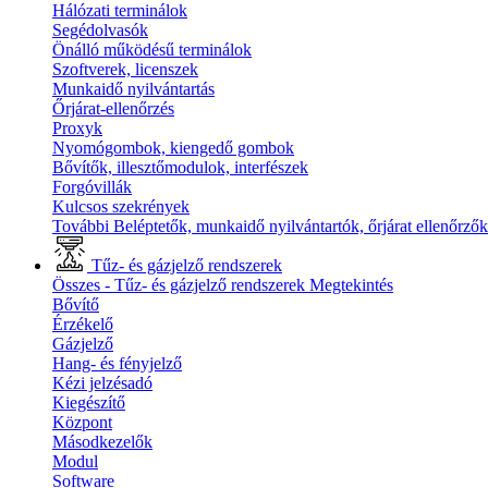
Hálózati terminálok
Segédolvasók
Önálló működésű terminálok
Szoftverek, licenszek
Munkaidő nyilvántartás
Őrjárat-ellenőrzés
Proxyk
Nyomógombok, kiengedő gombok
Bővítők, illesztőmodulok, interfészek
Forgóvillák
Kulcsos szekrények
További Beléptetők, munkaidő nyilvántartók, őrjárat ellenőrző
Tűz- és gázjelző rendszerek
Összes - Tűz- és gázjelző rendszerek
Megtekintés
Bővítő
Érzékelő
Gázjelző
Hang- és fényjelző
Kézi jelzésadó
Kiegészítő
Központ
Másodkezelők
Modul
Software