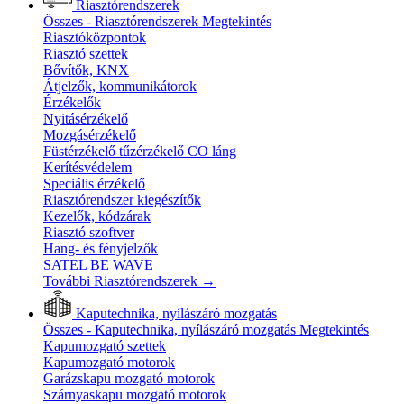
Riasztórendszerek
Összes - Riasztórendszerek
Megtekintés
Riasztóközpontok
Riasztó szettek
Bővítők, KNX
Átjelzők, kommunikátorok
Érzékelők
Nyitásérzékelő
Mozgásérzékelő
Füstérzékelő tűzérzékelő CO láng
Kerítésvédelem
Speciális érzékelő
Riasztórendszer kiegészítők
Kezelők, kódzárak
Riasztó szoftver
Hang- és fényjelzők
SATEL BE WAVE
További Riasztórendszerek
→
Kaputechnika, nyílászáró mozgatás
Összes - Kaputechnika, nyílászáró mozgatás
Megtekintés
Kapumozgató szettek
Kapumozgató motorok
Garázskapu mozgató motorok
Szárnyaskapu mozgató motorok