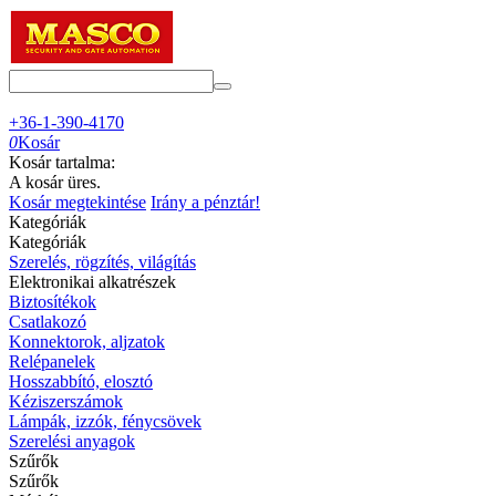
+36-1-390-4170
0
Kosár
Kosár tartalma:
A kosár üres.
Kosár megtekintése
Irány a pénztár!
Kategóriák
Kategóriák
Szerelés, rögzítés, világítás
Elektronikai alkatrészek
Biztosítékok
Csatlakozó
Konnektorok, aljzatok
Relépanelek
Hosszabbító, elosztó
Kéziszerszámok
Lámpák, izzók, fénycsövek
Szerelési anyagok
Szűrők
Szűrők