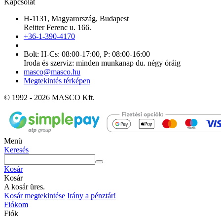
Kapcsolat
H-1131, Magyarország, Budapest
Reitter Ferenc u. 166.
+36-1-390-4170
Bolt: H-Cs: 08:00-17:00, P: 08:00-16:00
Iroda és szerviz: minden munkanap du. négy óráig
masco@masco.hu
Megtekintés térképen
© 1992 - 2026 MASCO Kft.
Menü
Keresés
Kosár
Kosár
A kosár üres.
Kosár megtekintése
Irány a pénztár!
Fiókom
Fiók