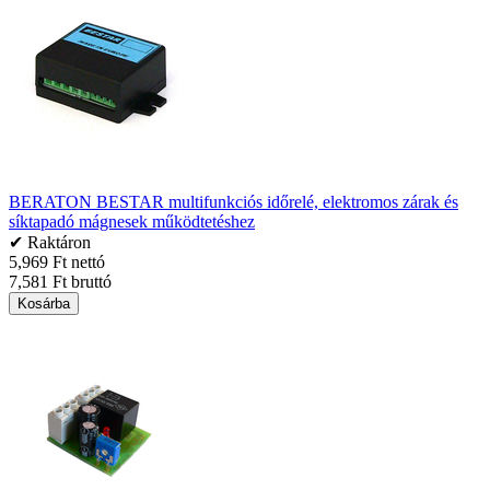
BERATON BESTAR multifunkciós időrelé, elektromos zárak és
síktapadó mágnesek működtetéshez
✔ Raktáron
5,969 Ft nettó
7,581 Ft bruttó
Kosárba