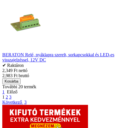
BERATON Relé, nyáklapra szerelt, sorkapcsokkal és LED-es
visszajelzéssel, 12V DC
✔ Raktáron
2,349 Ft nettó
2,983 Ft bruttó
Kosárba
További 20 termék
1
Előző
1
2
3
Következő
3