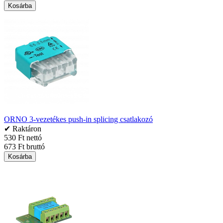
Kosárba
ORNO 3-vezetékes push-in splicing csatlakozó
✔ Raktáron
530 Ft nettó
673 Ft bruttó
Kosárba