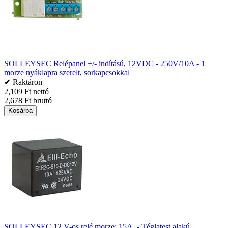
SOLLEYSEC Relépanel +/- indítású, 12VDC - 250V/10A - 1
morze nyáklapra szerelt, sorkapcsokkal
✔ Raktáron
2,109 Ft nettó
2,678 Ft bruttó
Kosárba
SOLLEYSEC 12 V-os relé morze: 15A. - Téglatest alakú