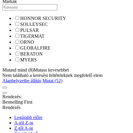
Márkák
HONNOR SECURITY
SOLLEYSEC
PULSAR
TIGERMAT
ORNO
GLOBALFIRE
BERATON
MYERS
Mutasd mind (8)
Mutass kevesebbet
Nem található a keresési feltételeknek megfelelő elem
Alaphelyzetbe állítás
Mutat (52)
Rendezés:
Bestselling First
Rendezés
Legújabb előre
A-tól Z-ig
Z-től A-ig