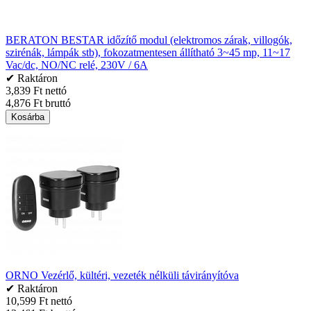
BERATON BESTAR időzítő modul (elektromos zárak, villogók,
szirénák, lámpák stb), fokozatmentesen állítható 3~45 mp, 11~17
Vac/dc, NO/NC relé, 230V / 6A
✔ Raktáron
3,839 Ft nettó
4,876 Ft bruttó
Kosárba
ORNO Vezérlő, kültéri, vezeték nélküli távirányítóva
✔ Raktáron
10,599 Ft nettó