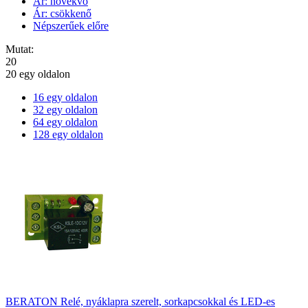
Ár: növekvő
Ár: csökkenő
Népszerűek előre
Mutat:
20
20 egy oldalon
16 egy oldalon
32 egy oldalon
64 egy oldalon
128 egy oldalon
BERATON Relé, nyáklapra szerelt, sorkapcsokkal és LED-es