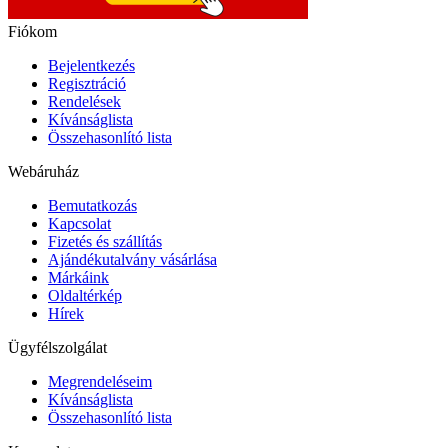
Fiókom
Bejelentkezés
Regisztráció
Rendelések
Kívánságlista
Összehasonlító lista
Webáruház
Bemutatkozás
Kapcsolat
Fizetés és szállítás
Ajándékutalvány vásárlása
Márkáink
Oldaltérkép
Hírek
Ügyfélszolgálat
Megrendeléseim
Kívánságlista
Összehasonlító lista