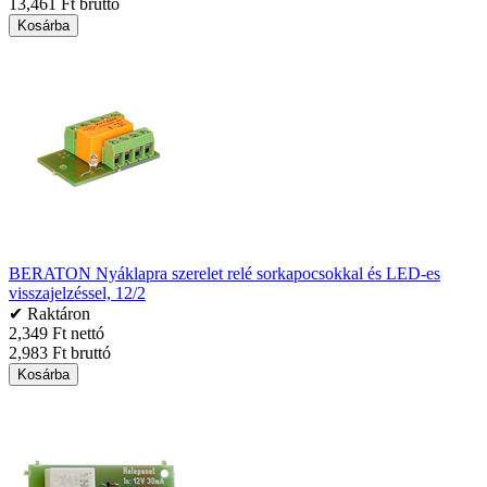
13,461 Ft bruttó
Kosárba
BERATON Nyáklapra szerelet relé sorkapocsokkal és LED-es
visszajelzéssel, 12/2
✔ Raktáron
2,349 Ft nettó
2,983 Ft bruttó
Kosárba