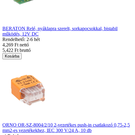
BERATON Relé, nyáklapra szerelt, sorkapocsokkal, bistabil
működés, 12V DC
Rendelhető: 2-6 hét
4,269 Ft nettó
5,422 Ft bruttó
Kosárba
ORNO OR-SZ-8004/2/10 2-vezetékes push-in csatlakozó 0,75-2,5
mm2-es vezetékekhez, IEC 300 V/24 A, 10 db