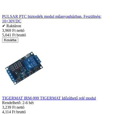
PULSAR PTC biztosíték modul műanyagházban. Feszültség:
10÷30VDC
✔ Raktáron
3,969 Ft nettó
5,041 Ft bruttó
Kosárba
TIGERMAT IRM-999 TIGERMAT Időzíthető relé modul
Rendelhető: 2-6 hét
3,239 Ft nettó
4,114 Ft bruttó