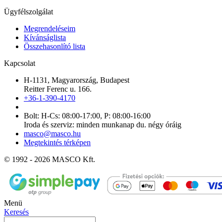
Ügyfélszolgálat
Megrendeléseim
Kívánságlista
Összehasonlító lista
Kapcsolat
H-1131, Magyarország, Budapest
Reitter Ferenc u. 166.
+36-1-390-4170
Bolt: H-Cs: 08:00-17:00, P: 08:00-16:00
Iroda és szerviz: minden munkanap du. négy óráig
masco@masco.hu
Megtekintés térképen
© 1992 - 2026 MASCO Kft.
Menü
Keresés