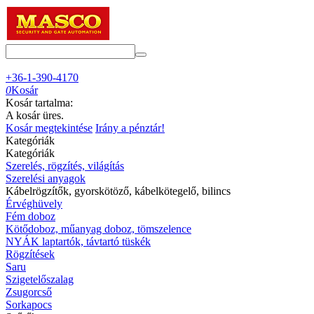
+36-1-390-4170
0
Kosár
Kosár tartalma:
A kosár üres.
Kosár megtekintése
Irány a pénztár!
Kategóriák
Kategóriák
Szerelés, rögzítés, világítás
Szerelési anyagok
Kábelrögzítők, gyorskötöző, kábelkötegelő, bilincs
Érvéghüvely
Fém doboz
Kötődoboz, műanyag doboz, tömszelence
NYÁK laptartók, távtartó tüskék
Rögzítések
Saru
Szigetelőszalag
Zsugorcső
Sorkapocs