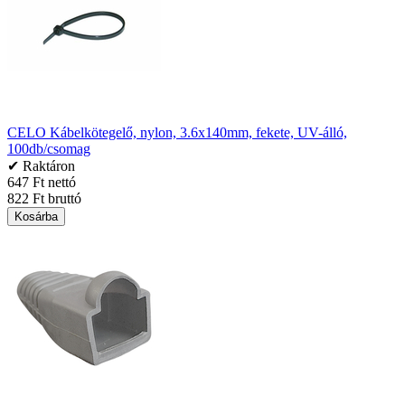
CELO Kábelkötegelő, nylon, 3.6x140mm, fekete, UV-álló,
100db/csomag
✔ Raktáron
647 Ft nettó
822 Ft bruttó
Kosárba