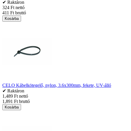
✔ Raktáron
324 Ft nettó
411 Ft bruttó
Kosárba
CELO Kábelkötegelő, nylon, 3.6x300mm, fekete, UV-álló
✔ Raktáron
1,489 Ft nettó
1,891 Ft bruttó
Kosárba