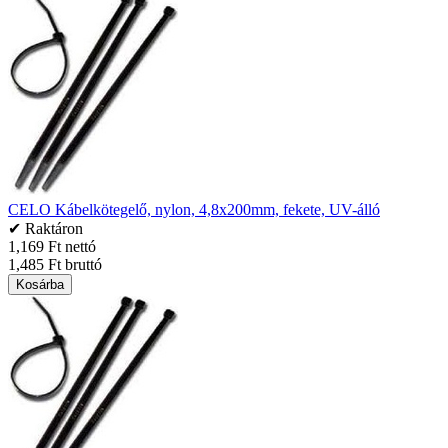
CELO Kábelkötegelő, nylon, 4,8x200mm, fekete, UV-álló
✔ Raktáron
1,169 Ft nettó
1,485 Ft bruttó
Kosárba