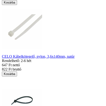
Kosárba
CELO Kábelkötegelő, nylon, 3,6x140mm, natúr
Rendelhető: 2-6 hét
647 Ft nettó
822 Ft bruttó
Kosárba