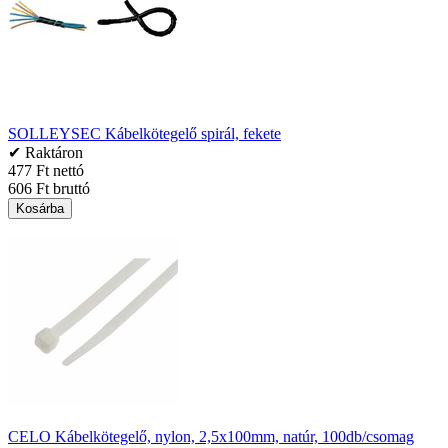
SOLLEYSEC Kábelkötegelő spirál, fekete
✔ Raktáron
477 Ft nettó
606 Ft bruttó
Kosárba
CELO Kábelkötegelő, nylon, 2,5x100mm, natúr, 100db/csomag