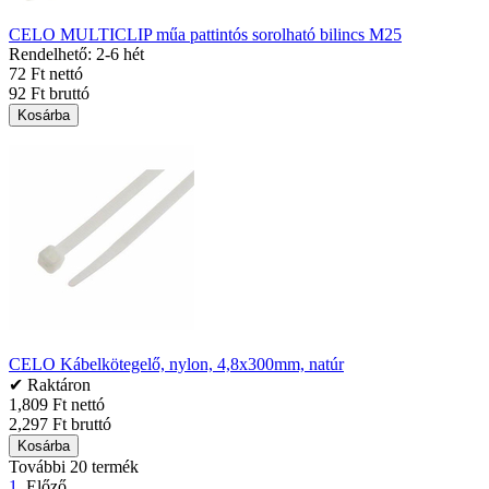
CELO MULTICLIP műa pattintós sorolható bilincs M25
Rendelhető: 2-6 hét
72 Ft nettó
92 Ft bruttó
Kosárba
CELO Kábelkötegelő, nylon, 4,8x300mm, natúr
✔ Raktáron
1,809 Ft nettó
2,297 Ft bruttó
Kosárba
További 20 termék
1
Előző