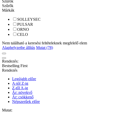
Szűrők
Szűrők
Márkák
SOLLEYSEC
PULSAR
ORNO
CELO
Nem található a keresési feltételeknek megfelelő elem
Alaphelyzetbe állítás
Mutat (78)
Rendezés:
Bestselling First
Rendezés
Legújabb előre
A-tól Z-ig
Z-től A-ig
Ár: növekvő
Ár: csökkenő
Népszerűek előre
Mutat: