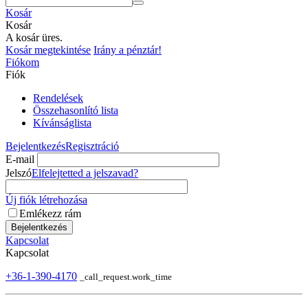
Kosár
Kosár
A kosár üres.
Kosár megtekintése
Irány a pénztár!
Fiókom
Fiók
Rendelések
Összehasonlító lista
Kívánságlista
Bejelentkezés
Regisztráció
E-mail
Jelszó
Elfelejtetted a jelszavad?
Új fiók létrehozása
Emlékezz rám
Bejelentkezés
Kapcsolat
Kapcsolat
+36-1-390-4170
_call_request.work_time