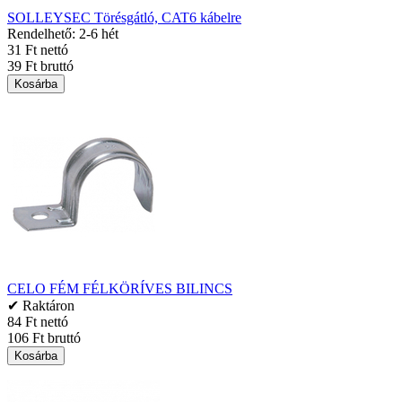
SOLLEYSEC Törésgátló, CAT6 kábelre
Rendelhető: 2-6 hét
31 Ft nettó
39 Ft bruttó
Kosárba
CELO FÉM FÉLKÖRÍVES BILINCS
✔ Raktáron
84 Ft nettó
106 Ft bruttó
Kosárba