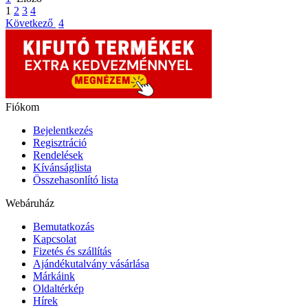
1
2
3
4
Következő
4
Fiókom
Bejelentkezés
Regisztráció
Rendelések
Kívánságlista
Összehasonlító lista
Webáruház
Bemutatkozás
Kapcsolat
Fizetés és szállítás
Ajándékutalvány vásárlása
Márkáink
Oldaltérkép
Hírek