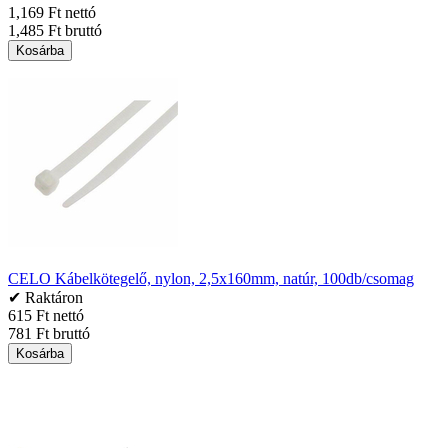
1,169 Ft nettó
1,485 Ft bruttó
Kosárba
CELO Kábelkötegelő, nylon, 2,5x160mm, natúr, 100db/csomag
✔ Raktáron
615 Ft nettó
781 Ft bruttó
Kosárba