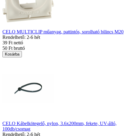
CELO MULTICLIP műanyag, pattintós, sorolható bilincs M20
Rendelhető: 2-6 hét
39 Ft nettó
50 Ft bruttó
Kosárba
CELO Kábelkötegelő, nylon, 3.6x200mm, fekete, UV-álló,
100db/csomag
Rendelhető: 2-6 hét