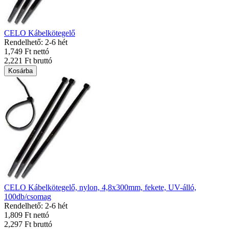
CELO Kábelkötegelő
Rendelhető: 2-6 hét
1,749 Ft nettó
2,221 Ft bruttó
Kosárba
CELO Kábelkötegelő, nylon, 4,8x300mm, fekete, UV-álló,
100db/csomag
Rendelhető: 2-6 hét
1,809 Ft nettó
2,297 Ft bruttó