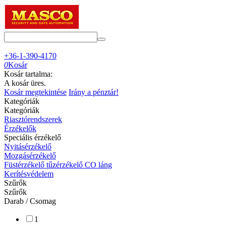
+36-1-390-4170
0
Kosár
Kosár tartalma:
A kosár üres.
Kosár megtekintése
Irány a pénztár!
Kategóriák
Kategóriák
Riasztórendszerek
Érzékelők
Speciális érzékelő
Nyitásérzékelő
Mozgásérzékelő
Füstérzékelő tűzérzékelő CO láng
Kerítésvédelem
Szűrők
Szűrők
Darab / Csomag
1