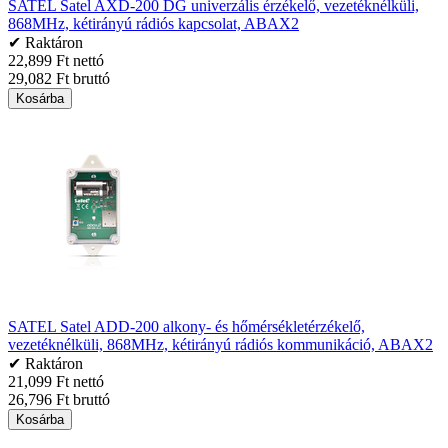
SATEL Satel AXD-200 DG univerzális érzékelő, vezetéknélküli,
868MHz, kétirányú rádiós kapcsolat, ABAX2
✔ Raktáron
22,899 Ft nettó
29,082 Ft bruttó
Kosárba
SATEL Satel ADD-200 alkony- és hőmérsékletérzékelő,
vezetéknélküli, 868MHz, kétirányú rádiós kommunikáció, ABAX2
✔ Raktáron
21,099 Ft nettó
26,796 Ft bruttó
Kosárba