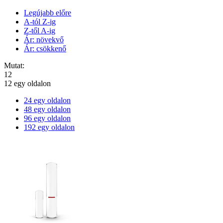
Legújabb előre
A-tól Z-ig
Z-től A-ig
Ár: növekvő
Ár: csökkenő
Mutat:
12
12 egy oldalon
24 egy oldalon
48 egy oldalon
96 egy oldalon
192 egy oldalon