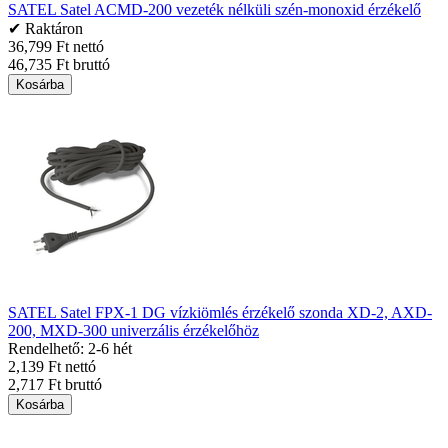
SATEL Satel ACMD-200 vezeték nélküli szén-monoxid érzékelő
✔ Raktáron
36,799 Ft nettó
46,735 Ft bruttó
Kosárba
SATEL Satel FPX-1 DG vízkiömlés érzékelő szonda XD-2, AXD-
200, MXD-300 univerzális érzékelőhöz
Rendelhető: 2-6 hét
2,139 Ft nettó
2,717 Ft bruttó
Kosárba