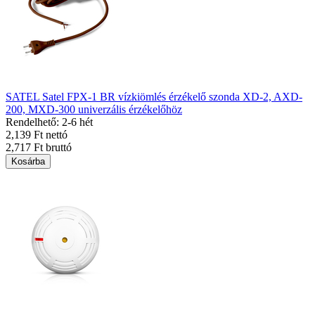
SATEL Satel FPX-1 BR vízkiömlés érzékelő szonda XD-2, AXD-
200, MXD-300 univerzális érzékelőhöz
Rendelhető: 2-6 hét
2,139 Ft nettó
2,717 Ft bruttó
Kosárba