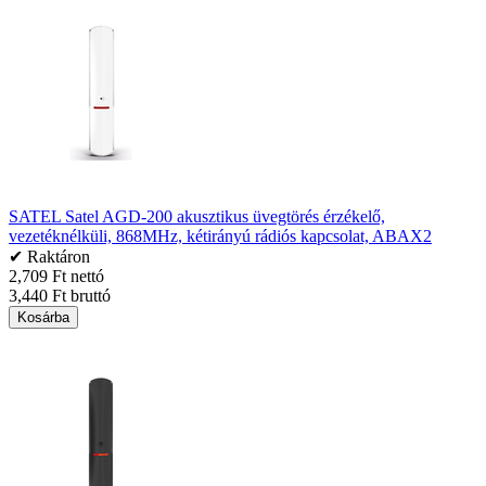
SATEL Satel AGD-200 akusztikus üvegtörés érzékelő,
vezetéknélküli, 868MHz, kétirányú rádiós kapcsolat, ABAX2
✔ Raktáron
2,709 Ft nettó
3,440 Ft bruttó
Kosárba