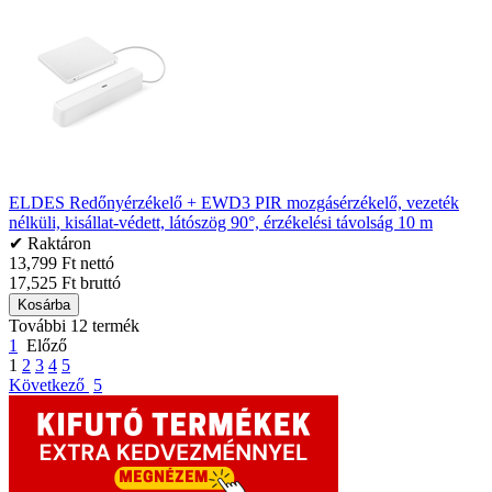
ELDES Redőnyérzékelő + EWD3 PIR mozgásérzékelő, vezeték
nélküli, kisállat-védett, látószög 90°, érzékelési távolság 10 m
✔ Raktáron
13,799 Ft nettó
17,525 Ft bruttó
Kosárba
További 12 termék
1
Előző
1
2
3
4
5
Következő
5