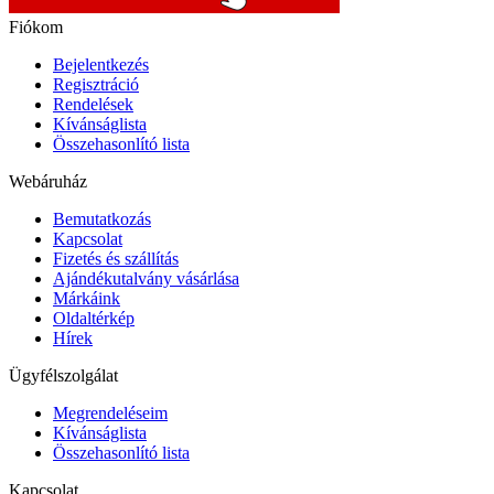
Fiókom
Bejelentkezés
Regisztráció
Rendelések
Kívánságlista
Összehasonlító lista
Webáruház
Bemutatkozás
Kapcsolat
Fizetés és szállítás
Ajándékutalvány vásárlása
Márkáink
Oldaltérkép
Hírek
Ügyfélszolgálat
Megrendeléseim
Kívánságlista
Összehasonlító lista
Kapcsolat