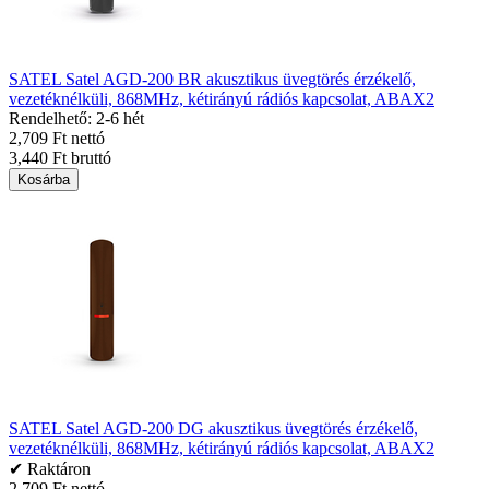
SATEL Satel AGD-200 BR akusztikus üvegtörés érzékelő,
vezetéknélküli, 868MHz, kétirányú rádiós kapcsolat, ABAX2
Rendelhető: 2-6 hét
2,709 Ft nettó
3,440 Ft bruttó
Kosárba
SATEL Satel AGD-200 DG akusztikus üvegtörés érzékelő,
vezetéknélküli, 868MHz, kétirányú rádiós kapcsolat, ABAX2
✔ Raktáron
2,709 Ft nettó