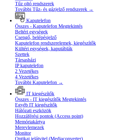
Tűz oltó rendszerek
További Tűz- és gázjelző rendszerek
→
Kaputelefon
Összes - Kaputelefon
Megtekintés
Beltéri egységek
Csengő, belépésjelző
Kaputelefon rendszerelemek, kiegészítők
Kültéri egységek, kaputáblák
Szettek
Társasházi
IP kaputelefon
2 Vezetékes
4 Vezetékes
További Kaputelefon
→
IT kiegészítők
Összes - IT kiegészítők
Megtekintés
Egyéb IT kiegészítők
Hálózati eszközök
Hozzáférési pontok (Access point)
Memóriakártya
Merevlemezek
Monitor
Optikai jelátvitel (Mediaconverter)