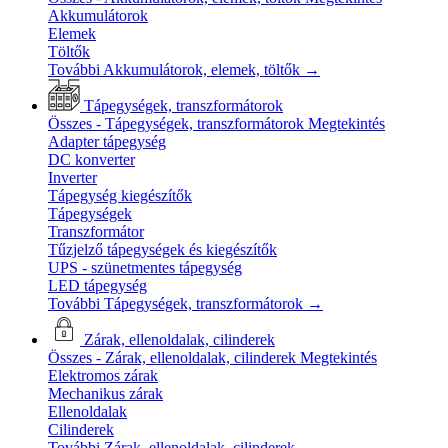
Akkumulátorok
Elemek
Töltők
További Akkumulátorok, elemek, töltők
→
Tápegységek, transzformátorok
Összes - Tápegységek, transzformátorok
Megtekintés
Adapter tápegység
DC konverter
Inverter
Tápegység kiegészítők
Tápegységek
Transzformátor
Tűzjelző tápegységek és kiegészítők
UPS - szünetmentes tápegység
LED tápegység
További Tápegységek, transzformátorok
→
Zárak, ellenoldalak, cilinderek
Összes - Zárak, ellenoldalak, cilinderek
Megtekintés
Elektromos zárak
Mechanikus zárak
Ellenoldalak
Cilinderek
További Zárak, ellenoldalak, cilinderek
→