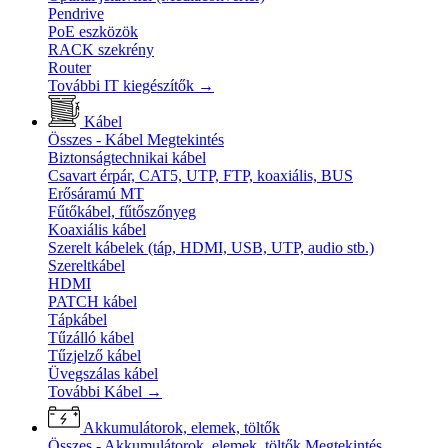
Pendrive
PoE eszközök
RACK szekrény
Router
További IT kiegészítők
→
Kábel
Összes - Kábel
Megtekintés
Biztonságtechnikai kábel
Csavart érpár, CAT5, UTP, FTP, koaxiális, BUS
Erősáramú MT
Fűtőkábel, fűtőszőnyeg
Koaxiális kábel
Szerelt kábelek (táp, HDMI, USB, UTP, audio stb.)
Szereltkábel
HDMI
PATCH kábel
Tápkábel
Tűzálló kábel
Tűzjelző kábel
Üvegszálas kábel
További Kábel
→
Akkumulátorok, elemek, töltők
Összes - Akkumulátorok, elemek, töltők
Megtekintés