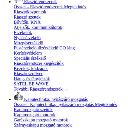
Riasztórendszerek
Összes - Riasztórendszerek
Megtekintés
Riasztóközpontok
Riasztó szettek
Bővítők, KNX
Átjelzők, kommunikátorok
Érzékelők
Nyitásérzékelő
Mozgásérzékelő
Füstérzékelő tűzérzékelő CO láng
Kerítésvédelem
Speciális érzékelő
Riasztórendszer kiegészítők
Kezelők, kódzárak
Riasztó szoftver
Hang- és fényjelzők
SATEL BE WAVE
További Riasztórendszerek
→
Kaputechnika, nyílászáró mozgatás
Összes - Kaputechnika, nyílászáró mozgatás
Megtekintés
Kapumozgató szettek
Kapumozgató motorok
Garázskapu mozgató motorok
Szárnyaskapu mozgató motorok