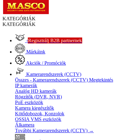
KATEGÓRIÁK
KATEGÓRIÁK
›
Regisztrálj B2B partnernek
Márkáink
Akciók / Promóciók
Kamerarendszerek (CCTV)
Összes - Kamerarendszerek (CCTV)
Megtekintés
IP kamerák
Analóg HD kamerák
Rögzítők (DVR, NVR)
PoE eszközök
Kamera kiegészítők
Kötődobozok, Konzolok
OSSIA VMS eszközök
Álkamera
További Kamerarendszerek (CCTV)
→