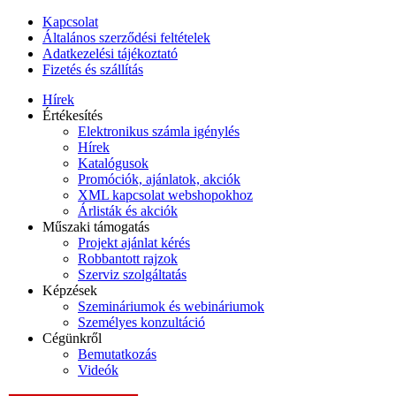
Kapcsolat
Általános szerződési feltételek
Adatkezelési tájékoztató
Fizetés és szállítás
Hírek
Értékesítés
Elektronikus számla igénylés
Hírek
Katalógusok
Promóciók, ajánlatok, akciók
XML kapcsolat webshopokhoz
Árlisták és akciók
Műszaki támogatás
Projekt ajánlat kérés
Robbantott rajzok
Szerviz szolgáltatás
Képzések
Szemináriumok és webináriumok
Személyes konzultáció
Cégünkről
Bemutatkozás
Videók