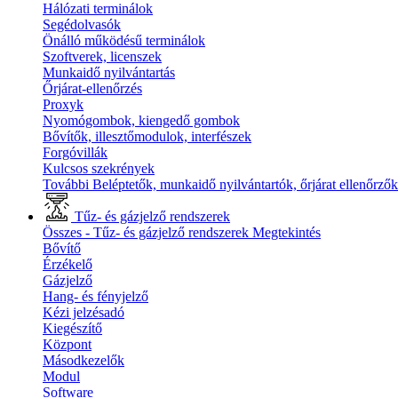
Hálózati terminálok
Segédolvasók
Önálló működésű terminálok
Szoftverek, licenszek
Munkaidő nyilvántartás
Őrjárat-ellenőrzés
Proxyk
Nyomógombok, kiengedő gombok
Bővítők, illesztőmodulok, interfészek
Forgóvillák
Kulcsos szekrények
További Beléptetők, munkaidő nyilvántartók, őrjárat ellenőrző
Tűz- és gázjelző rendszerek
Összes - Tűz- és gázjelző rendszerek
Megtekintés
Bővítő
Érzékelő
Gázjelző
Hang- és fényjelző
Kézi jelzésadó
Kiegészítő
Központ
Másodkezelők
Modul
Software