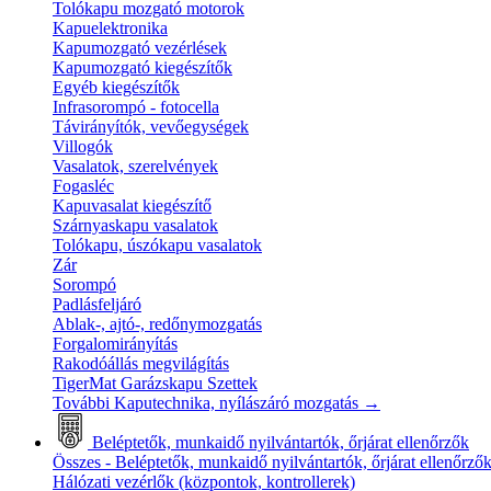
Tolókapu mozgató motorok
Kapuelektronika
Kapumozgató vezérlések
Kapumozgató kiegészítők
Egyéb kiegészítők
Infrasorompó - fotocella
Távirányítók, vevőegységek
Villogók
Vasalatok, szerelvények
Fogasléc
Kapuvasalat kiegészítő
Szárnyaskapu vasalatok
Tolókapu, úszókapu vasalatok
Zár
Sorompó
Padlásfeljáró
Ablak-, ajtó-, redőnymozgatás
Forgalomirányítás
Rakodóállás megvilágítás
TigerMat Garázskapu Szettek
További Kaputechnika, nyílászáró mozgatás
→
Beléptetők, munkaidő nyilvántartók, őrjárat ellenőrzők
Összes - Beléptetők, munkaidő nyilvántartók, őrjárat ellenőrző
Hálózati vezérlők (központok, kontrollerek)