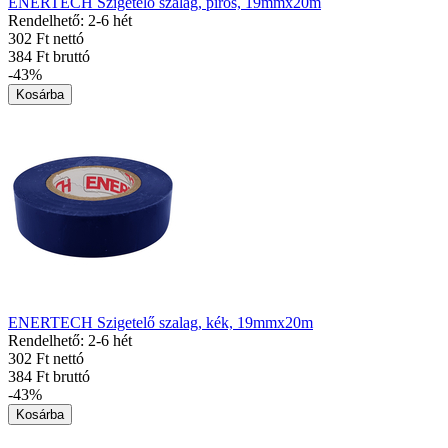
ENERTECH Szigetelő szalag, piros, 19mmx20m
Rendelhető: 2-6 hét
302 Ft nettó
384 Ft bruttó
-43%
Kosárba
ENERTECH Szigetelő szalag, kék, 19mmx20m
Rendelhető: 2-6 hét
302 Ft nettó
384 Ft bruttó
-43%
Kosárba