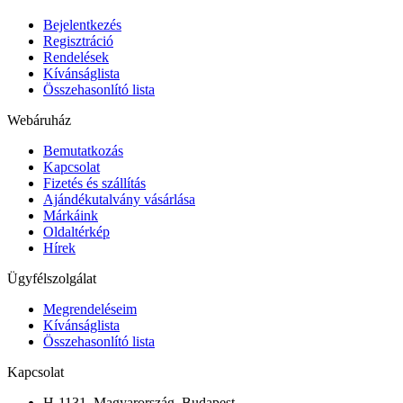
Bejelentkezés
Regisztráció
Rendelések
Kívánságlista
Összehasonlító lista
Webáruház
Bemutatkozás
Kapcsolat
Fizetés és szállítás
Ajándékutalvány vásárlása
Márkáink
Oldaltérkép
Hírek
Ügyfélszolgálat
Megrendeléseim
Kívánságlista
Összehasonlító lista
Kapcsolat
H-1131, Magyarország, Budapest