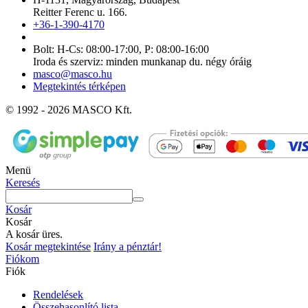
Reitter Ferenc u. 166.
+36-1-390-4170
Bolt: H-Cs: 08:00-17:00, P: 08:00-16:00
Iroda és szerviz: minden munkanap du. négy óráig
masco@masco.hu
Megtekintés térképen
© 1992 - 2026 MASCO Kft.
Menü
Keresés
Kosár
Kosár
A kosár üres.
Kosár megtekintése
Irány a pénztár!
Fiókom
Fiók
Rendelések
Összehasonlító lista