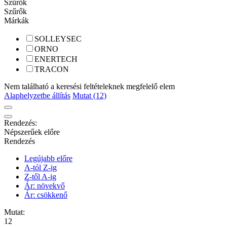
Szűrők
Szűrők
Márkák
SOLLEYSEC
ORNO
ENERTECH
TRACON
Nem található a keresési feltételeknek megfelelő elem
Alaphelyzetbe állítás
Mutat (12)
Rendezés:
Népszerűek előre
Rendezés
Legújabb előre
A-tól Z-ig
Z-től A-ig
Ár: növekvő
Ár: csökkenő
Mutat:
12