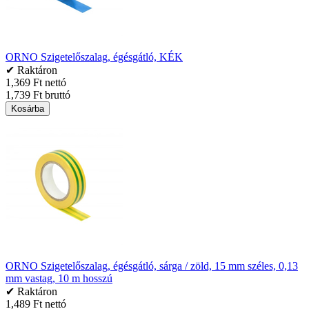
ORNO Szigetelőszalag, égésgátló, KÉK
✔ Raktáron
1,369 Ft nettó
1,739 Ft bruttó
Kosárba
ORNO Szigetelőszalag, égésgátló, sárga / zöld, 15 mm széles, 0,13
mm vastag, 10 m hosszú
✔ Raktáron
1,489 Ft nettó