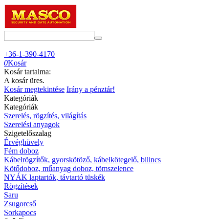
+36-1-390-4170
0
Kosár
Kosár tartalma:
A kosár üres.
Kosár megtekintése
Irány a pénztár!
Kategóriák
Kategóriák
Szerelés, rögzítés, világítás
Szerelési anyagok
Szigetelőszalag
Érvéghüvely
Fém doboz
Kábelrögzítők, gyorskötöző, kábelkötegelő, bilincs
Kötődoboz, műanyag doboz, tömszelence
NYÁK laptartók, távtartó tüskék
Rögzítések
Saru
Zsugorcső
Sorkapocs