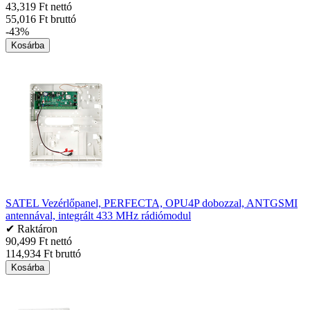
43,319 Ft nettó
55,016 Ft bruttó
-43%
Kosárba
SATEL Vezérlőpanel, PERFECTA, OPU4P dobozzal, ANTGSMI
antennával, integrált 433 MHz rádiómodul
✔ Raktáron
90,499 Ft nettó
114,934 Ft bruttó
Kosárba