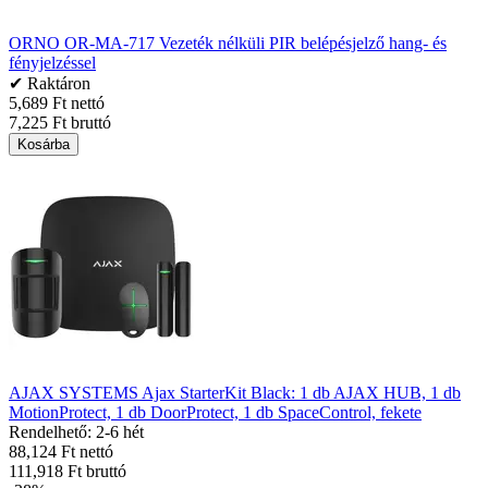
ORNO OR-MA-717 Vezeték nélküli PIR belépésjelző hang- és
fényjelzéssel
✔ Raktáron
5,689 Ft nettó
7,225 Ft bruttó
Kosárba
AJAX SYSTEMS Ajax StarterKit Black: 1 db AJAX HUB, 1 db
MotionProtect, 1 db DoorProtect, 1 db SpaceControl, fekete
Rendelhető: 2-6 hét
88,124 Ft nettó
111,918 Ft bruttó