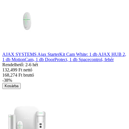
AJAX SYSTEMS Ajax StarterKit Cam White: 1 db AJAX HUB 2,
1 db MotionCam, 1 db DoorProtect, 1 db Spacecontrol, fehér
Rendelhető: 2-6 hét
132,499 Ft nettó
168,274 Ft bruttó
-38%
Kosárba