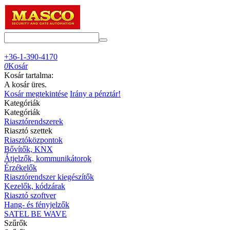
+36-1-390-4170
0
Kosár
Kosár tartalma:
A kosár üres.
Kosár megtekintése
Irány a pénztár!
Kategóriák
Kategóriák
Riasztórendszerek
Riasztó szettek
Riasztóközpontok
Bővítők, KNX
Átjelzők, kommunikátorok
Érzékelők
Riasztórendszer kiegészítők
Kezelők, kódzárak
Riasztó szoftver
Hang- és fényjelzők
SATEL BE WAVE
Szűrők