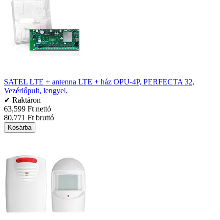
SATEL LTE + antenna LTE + ház OPU-4P, PERFECTA 32,
Vezérlőpult, lengyel,
✔ Raktáron
63,599 Ft nettó
80,771 Ft bruttó
Kosárba