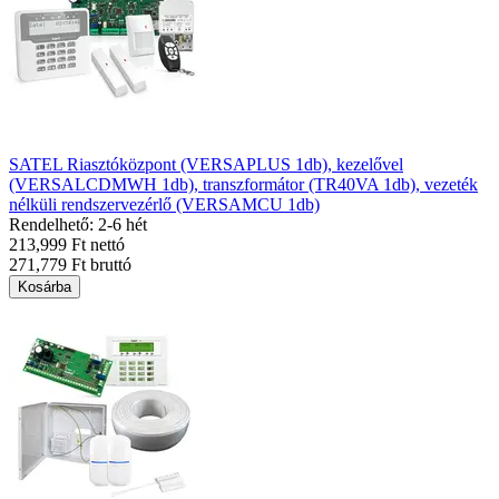
SATEL Riasztóközpont (VERSAPLUS 1db), kezelővel
(VERSALCDMWH 1db), transzformátor (TR40VA 1db), vezeték
nélküli rendszervezérlő (VERSAMCU 1db)
Rendelhető: 2-6 hét
213,999 Ft nettó
271,779 Ft bruttó
Kosárba