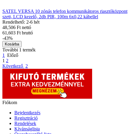
SATEL VERSA 10 zónás telefon kommunikátoros riasztóközpont
szett, LCD kezelő, 2db PIR, 100m 6x0,22 kábellel
Rendelhető: 2-6 hét
48,506 Ft nettó
61,603 Ft bruttó
-43%
Kosárba
További 1 termék
1
Előző
1
2
Következő
2
Fiókom
Bejelentkezés
Regisztráció
Rendelések
Kívánságlista