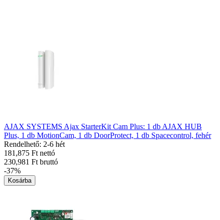
AJAX SYSTEMS Ajax StarterKit Cam Plus: 1 db AJAX HUB
Plus, 1 db MotionCam, 1 db DoorProtect, 1 db Spacecontrol, fehér
Rendelhető: 2-6 hét
181,875 Ft nettó
230,981 Ft bruttó
-37%
Kosárba