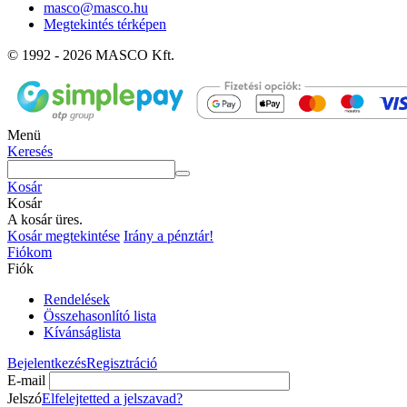
masco@masco.hu
Megtekintés térképen
© 1992 - 2026 MASCO Kft.
Menü
Keresés
Kosár
Kosár
A kosár üres.
Kosár megtekintése
Irány a pénztár!
Fiókom
Fiók
Rendelések
Összehasonlító lista
Kívánságlista
Bejelentkezés
Regisztráció
E-mail
Jelszó
Elfelejtetted a jelszavad?