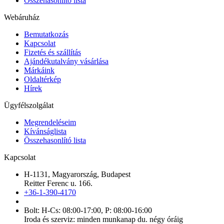
Összehasonlító lista
Webáruház
Bemutatkozás
Kapcsolat
Fizetés és szállítás
Ajándékutalvány vásárlása
Márkáink
Oldaltérkép
Hírek
Ügyfélszolgálat
Megrendeléseim
Kívánságlista
Összehasonlító lista
Kapcsolat
H-1131, Magyarország, Budapest
Reitter Ferenc u. 166.
+36-1-390-4170
Bolt: H-Cs: 08:00-17:00, P: 08:00-16:00
Iroda és szerviz: minden munkanap du. négy óráig