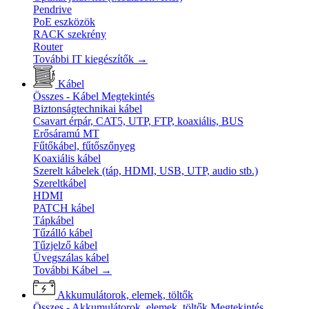
Pendrive
PoE eszközök
RACK szekrény
Router
További IT kiegészítők
→
Kábel
Összes - Kábel
Megtekintés
Biztonságtechnikai kábel
Csavart érpár, CAT5, UTP, FTP, koaxiális, BUS
Erősáramú MT
Fűtőkábel, fűtőszőnyeg
Koaxiális kábel
Szerelt kábelek (táp, HDMI, USB, UTP, audio stb.)
Szereltkábel
HDMI
PATCH kábel
Tápkábel
Tűzálló kábel
Tűzjelző kábel
Üvegszálas kábel
További Kábel
→
Akkumulátorok, elemek, töltők
Összes - Akkumulátorok, elemek, töltők
Megtekintés