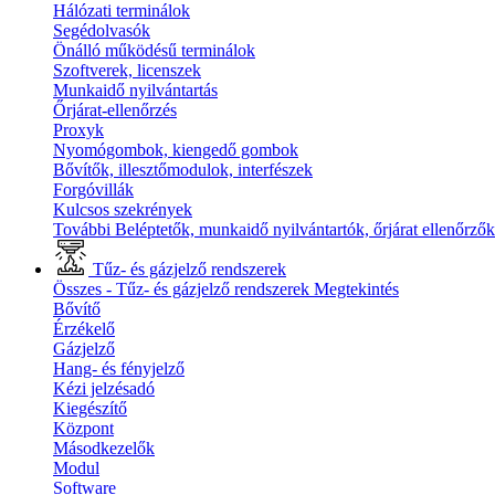
Hálózati terminálok
Segédolvasók
Önálló működésű terminálok
Szoftverek, licenszek
Munkaidő nyilvántartás
Őrjárat-ellenőrzés
Proxyk
Nyomógombok, kiengedő gombok
Bővítők, illesztőmodulok, interfészek
Forgóvillák
Kulcsos szekrények
További Beléptetők, munkaidő nyilvántartók, őrjárat ellenőrző
Tűz- és gázjelző rendszerek
Összes - Tűz- és gázjelző rendszerek
Megtekintés
Bővítő
Érzékelő
Gázjelző
Hang- és fényjelző
Kézi jelzésadó
Kiegészítő
Központ
Másodkezelők
Modul
Software