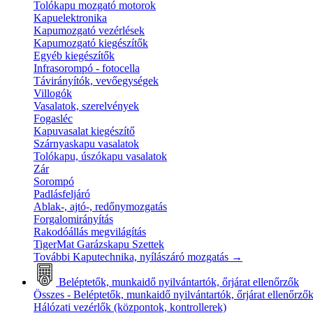
Tolókapu mozgató motorok
Kapuelektronika
Kapumozgató vezérlések
Kapumozgató kiegészítők
Egyéb kiegészítők
Infrasorompó - fotocella
Távirányítók, vevőegységek
Villogók
Vasalatok, szerelvények
Fogasléc
Kapuvasalat kiegészítő
Szárnyaskapu vasalatok
Tolókapu, úszókapu vasalatok
Zár
Sorompó
Padlásfeljáró
Ablak-, ajtó-, redőnymozgatás
Forgalomirányítás
Rakodóállás megvilágítás
TigerMat Garázskapu Szettek
További Kaputechnika, nyílászáró mozgatás
→
Beléptetők, munkaidő nyilvántartók, őrjárat ellenőrzők
Összes - Beléptetők, munkaidő nyilvántartók, őrjárat ellenőrző
Hálózati vezérlők (központok, kontrollerek)