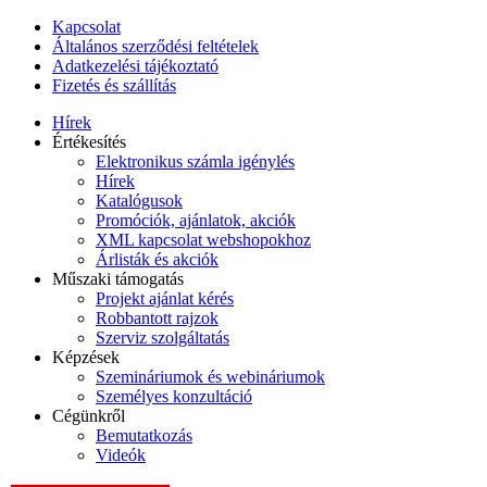
Kapcsolat
Általános szerződési feltételek
Adatkezelési tájékoztató
Fizetés és szállítás
Hírek
Értékesítés
Elektronikus számla igénylés
Hírek
Katalógusok
Promóciók, ajánlatok, akciók
XML kapcsolat webshopokhoz
Árlisták és akciók
Műszaki támogatás
Projekt ajánlat kérés
Robbantott rajzok
Szerviz szolgáltatás
Képzések
Szemináriumok és webináriumok
Személyes konzultáció
Cégünkről
Bemutatkozás
Videók