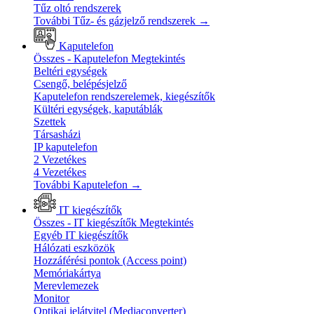
Tűz oltó rendszerek
További Tűz- és gázjelző rendszerek
→
Kaputelefon
Összes - Kaputelefon
Megtekintés
Beltéri egységek
Csengő, belépésjelző
Kaputelefon rendszerelemek, kiegészítők
Kültéri egységek, kaputáblák
Szettek
Társasházi
IP kaputelefon
2 Vezetékes
4 Vezetékes
További Kaputelefon
→
IT kiegészítők
Összes - IT kiegészítők
Megtekintés
Egyéb IT kiegészítők
Hálózati eszközök
Hozzáférési pontok (Access point)
Memóriakártya
Merevlemezek
Monitor
Optikai jelátvitel (Mediaconverter)