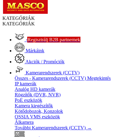
KATEGÓRIÁK
KATEGÓRIÁK
›
Regisztrálj B2B partnernek
Márkáink
Akciók / Promóciók
Kamerarendszerek (CCTV)
Összes - Kamerarendszerek (CCTV)
Megtekintés
IP kamerák
Analóg HD kamerák
Rögzítők (DVR, NVR)
PoE eszközök
Kamera kiegészítők
Kötődobozok, Konzolok
OSSIA VMS eszközök
Álkamera
További Kamerarendszerek (CCTV)
→