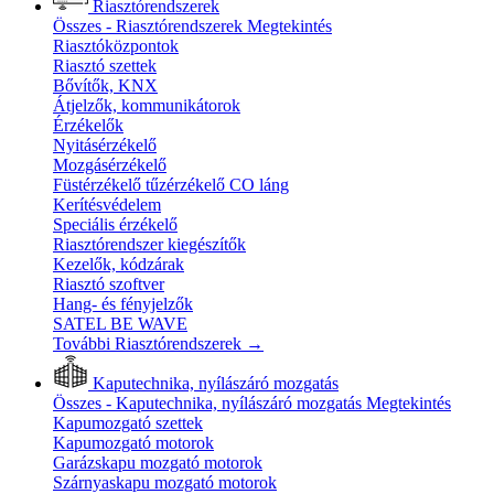
Riasztórendszerek
Összes - Riasztórendszerek
Megtekintés
Riasztóközpontok
Riasztó szettek
Bővítők, KNX
Átjelzők, kommunikátorok
Érzékelők
Nyitásérzékelő
Mozgásérzékelő
Füstérzékelő tűzérzékelő CO láng
Kerítésvédelem
Speciális érzékelő
Riasztórendszer kiegészítők
Kezelők, kódzárak
Riasztó szoftver
Hang- és fényjelzők
SATEL BE WAVE
További Riasztórendszerek
→
Kaputechnika, nyílászáró mozgatás
Összes - Kaputechnika, nyílászáró mozgatás
Megtekintés
Kapumozgató szettek
Kapumozgató motorok
Garázskapu mozgató motorok
Szárnyaskapu mozgató motorok