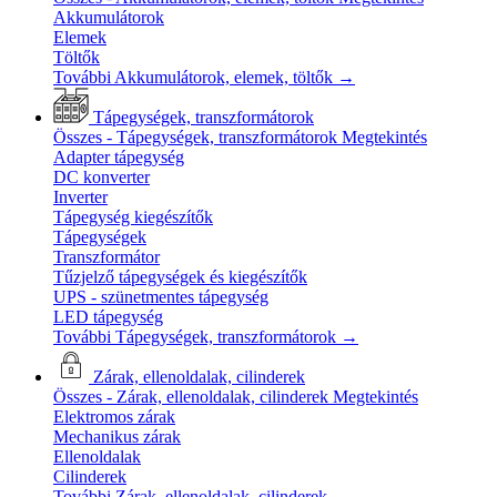
Akkumulátorok
Elemek
Töltők
További Akkumulátorok, elemek, töltők
→
Tápegységek, transzformátorok
Összes - Tápegységek, transzformátorok
Megtekintés
Adapter tápegység
DC konverter
Inverter
Tápegység kiegészítők
Tápegységek
Transzformátor
Tűzjelző tápegységek és kiegészítők
UPS - szünetmentes tápegység
LED tápegység
További Tápegységek, transzformátorok
→
Zárak, ellenoldalak, cilinderek
Összes - Zárak, ellenoldalak, cilinderek
Megtekintés
Elektromos zárak
Mechanikus zárak
Ellenoldalak
Cilinderek
További Zárak, ellenoldalak, cilinderek
→