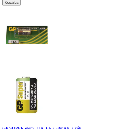
Kosárba
GP SUPER elem, 11A, 6V / 38mAh, alkáli