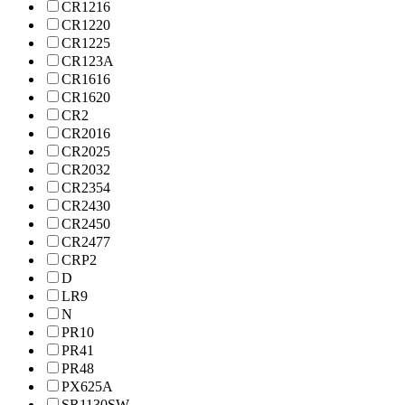
CR1216
CR1220
CR1225
CR123A
CR1616
CR1620
CR2
CR2016
CR2025
CR2032
CR2354
CR2430
CR2450
CR2477
CRP2
D
LR9
N
PR10
PR41
PR48
PX625A
SR1130SW