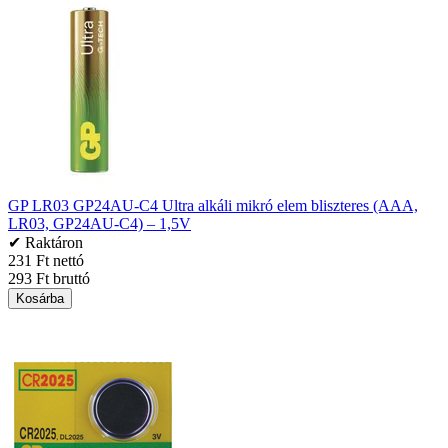
GP LR03 GP24AU-C4 Ultra alkáli mikró elem bliszteres (AAA,
LR03, GP24AU-C4) – 1,5V
✔ Raktáron
231 Ft nettó
293 Ft bruttó
Kosárba