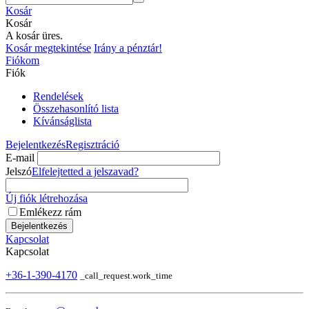
Kosár
Kosár
A kosár üres.
Kosár megtekintése
Irány a pénztár!
Fiókom
Fiók
Rendelések
Összehasonlító lista
Kívánságlista
Bejelentkezés
Regisztráció
E-mail
Jelszó
Elfelejtetted a jelszavad?
Új fiók létrehozása
Emlékezz rám
Bejelentkezés
Kapcsolat
Kapcsolat
+36-1-390-4170
_call_request.work_time