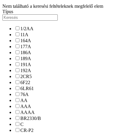
Nem található a keresési feltételeknek megfelelő elem
Típus
1/2AA
11A
164A
177A
186A
189A
191A
192A
2CR5
6F22
6LR61
76A
AA
AAA
AAAA
BR2330/B
C
CR-P2