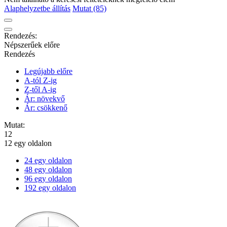
Alaphelyzetbe állítás
Mutat (85)
Rendezés:
Népszerűek előre
Rendezés
Legújabb előre
A-tól Z-ig
Z-től A-ig
Ár: növekvő
Ár: csökkenő
Mutat:
12
12 egy oldalon
24 egy oldalon
48 egy oldalon
96 egy oldalon
192 egy oldalon