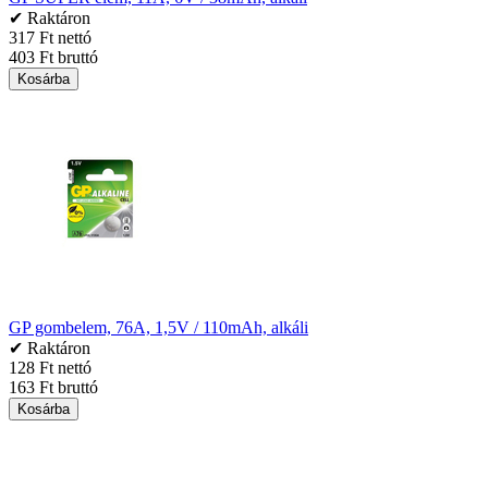
✔ Raktáron
317 Ft nettó
403 Ft bruttó
Kosárba
GP gombelem, 76A, 1,5V / 110mAh, alkáli
✔ Raktáron
128 Ft nettó
163 Ft bruttó
Kosárba