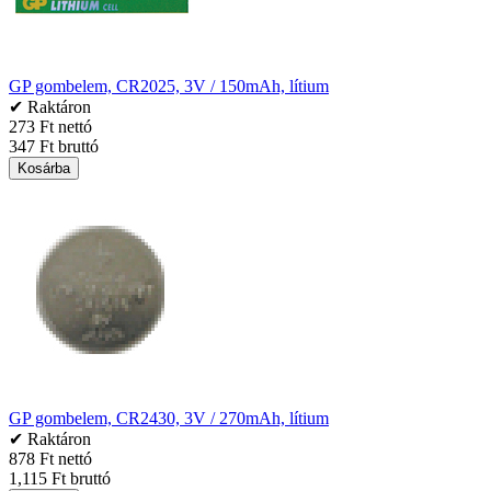
GP gombelem, CR2025, 3V / 150mAh, lítium
✔ Raktáron
273 Ft nettó
347 Ft bruttó
Kosárba
GP gombelem, CR2430, 3V / 270mAh, lítium
✔ Raktáron
878 Ft nettó
1,115 Ft bruttó