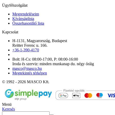
Ügyfélszolgálat
Megrendeléseim
Kívánságlista
Összehasonlító lista
Kapcsolat
H-1131, Magyarország, Budapest
Reitter Ferenc u. 166.
+36-1-390-4170
Bolt: H-Cs: 08:00-17:00, P: 08:00-16:00
Iroda és szerviz: minden munkanap du. négy óráig
masco@masco.hu
Megtekintés térképen
© 1992 - 2026 MASCO Kft.
Menü
Keresés