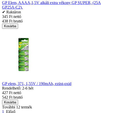
GP Elem, AAAA,1,5V alkáli extra vékony GP SUPER, (25A
GP25A-C2).
✔ Raktáron
345 Ft nettó
438 Ft bruttó
Kosárba
GP elem, 371, 1,55V / 190mAh, ezüst-oxid
Rendelhető: 2-6 hét
427 Ft nettó
542 Ft bruttó
Kosárba
További 12 termék
1
Előző