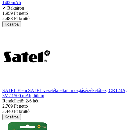
1400mAh
✔ Raktáron
1,959 Ft nettó
2,488 Ft bruttó
Kosárba
SATEL Elem SATEL vezetéknélküli mozgásérzékelőhez, CR123A,
3V / 1500 mAh, lítium
Rendelhető: 2-6 hét
2,709 Ft nettó
3,440 Ft bruttó
Kosárba