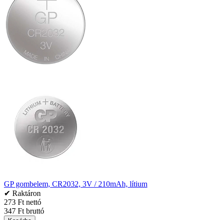
GP gombelem, CR2032, 3V / 210mAh, lítium
✔ Raktáron
273 Ft nettó
347 Ft bruttó