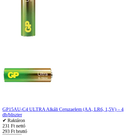
GP15AU-C4 ULTRA Alkáli Ceruzaelem (AA, LR6, 1,5V) – 4
db/bliszter
✔ Raktáron
231 Ft nettó
293 Ft bruttó