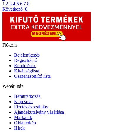
1
2
3
4
5
6
7
8
Következő
8
Fiókom
Bejelentkezés
Regisztráció
Rendelések
Kívánságlista
Összehasonlító lista
Webáruház
Bemutatkozás
Kapcsolat
Fizetés és szállítás
Ajándékutalvány vásárlása
Márkáink
Oldaltérkép
Hírek