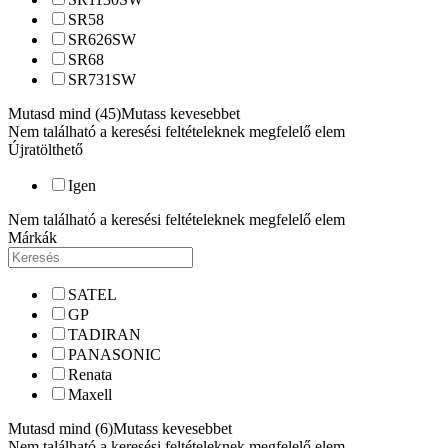
SR58
SR626SW
SR68
SR731SW
Mutasd mind (45)
Mutass kevesebbet
Nem található a keresési feltételeknek megfelelő elem
Újratölthető
Igen
Nem található a keresési feltételeknek megfelelő elem
Márkák
SATEL
GP
TADIRAN
PANASONIC
Renata
Maxell
Mutasd mind (6)
Mutass kevesebbet
Nem található a keresési feltételeknek megfelelő elem