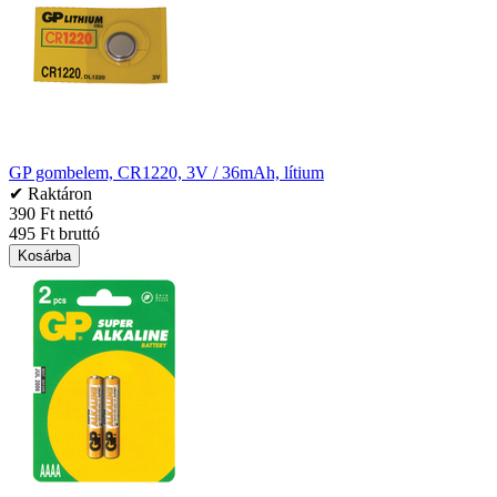
GP gombelem, CR1220, 3V / 36mAh, lítium
✔ Raktáron
390 Ft nettó
495 Ft bruttó
Kosárba