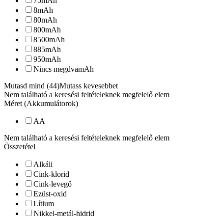
75
mAh
8
mAh
80
mAh
800
mAh
8500
mAh
885
mAh
950
mAh
Nincs megdva
mAh
Mutasd mind (44)
Mutass kevesebbet
Nem található a keresési feltételeknek megfelelő elem
Méret (Akkumulátorok)
AA
Nem található a keresési feltételeknek megfelelő elem
Összetétel
Alkáli
Cink-klorid
Cink-levegő
Ezüst-oxid
Lítium
Nikkel-metál-hidrid