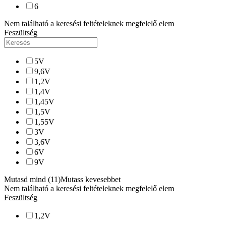
6
Nem található a keresési feltételeknek megfelelő elem
Feszültség
5
V
9,6
V
1,2
V
1,4
V
1,45
V
1,5
V
1,55
V
3
V
3,6
V
6
V
9
V
Mutasd mind (11)
Mutass kevesebbet
Nem található a keresési feltételeknek megfelelő elem
Feszültség
1,2
V