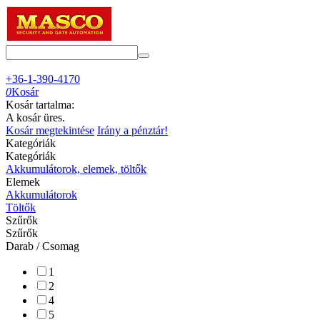
+36-1-390-4170
0
Kosár
Kosár tartalma:
A kosár üres.
Kosár megtekintése
Irány a pénztár!
Kategóriák
Kategóriák
Akkumulátorok, elemek, töltők
Elemek
Akkumulátorok
Töltők
Szűrők
Szűrők
Darab / Csomag
1
2
4
5