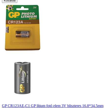
Kosárba
GP CR123AE-C1 GP lítium fotó elem 3V bliszteres 16.8*34.5mm