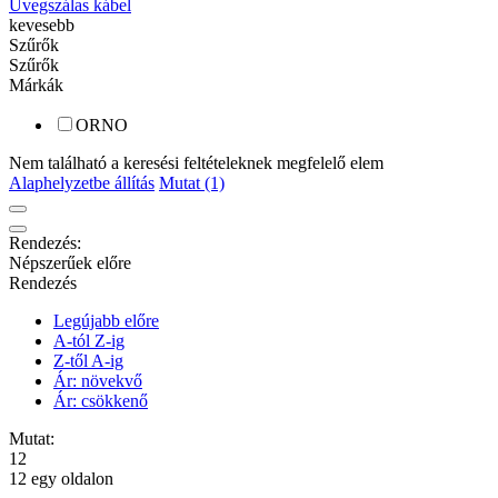
Üvegszálas kábel
kevesebb
Szűrők
Szűrők
Márkák
ORNO
Nem található a keresési feltételeknek megfelelő elem
Alaphelyzetbe állítás
Mutat (1)
Rendezés:
Népszerűek előre
Rendezés
Legújabb előre
A-tól Z-ig
Z-től A-ig
Ár: növekvő
Ár: csökkenő
Mutat:
12
12 egy oldalon