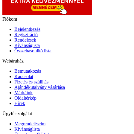
Fiókom
Bejelentkezés
Regisztráció
Rendelések
Kívánságlista
Összehasonlító lista
Webáruház
Bemutatkozás
Kapcsolat
Fizetés és szállítás
Ajándékutalvány vásárlása
Márkáink
Oldaltérkép
Hírek
Ügyfélszolgálat
Megrendeléseim
Kívánságlista