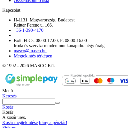
Összehasonlító lista
Kapcsolat
H-1131, Magyarország, Budapest
Reitter Ferenc u. 166.
+36-1-390-4170
Bolt: H-Cs: 08:00-17:00, P: 08:00-16:00
Iroda és szerviz: minden munkanap du. négy óráig
masco@masco.hu
Megtekintés térképen
© 1992 - 2026 MASCO Kft.
Menü
Keresés
Kosár
Kosár
A kosár üres.
Kosár megtekintése
Irány a pénztár!
Fiókom