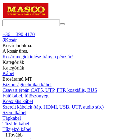
+36-1-390-4170
0
Kosár
Kosár tartalma:
A kosár üres.
Kosár megtekintése
Irány a pénztár!
Kategóriák
Kategóriák
Kábel
Erősáramú MT
Biztonságtechnikai kábel
Csavart érpár, CAT5, UTP, FTP, koaxiális, BUS
Fűtőkábel, fűtőszőnyeg
Koaxiális kábel
Szerelt kábelek (táp, HDMI, USB, UTP, audio stb.)
Szereltkábel
Tápkábel
Tűzálló kábel
Tűzjelző kábel
+1
Tovább