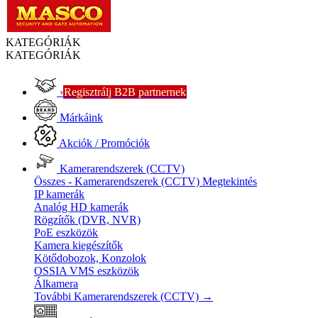
KATEGÓRIÁK
KATEGÓRIÁK
›
Regisztrálj B2B partnernek
Márkáink
Akciók / Promóciók
Kamerarendszerek (CCTV)
Összes - Kamerarendszerek (CCTV)
Megtekintés
IP kamerák
Analóg HD kamerák
Rögzítők (DVR, NVR)
PoE eszközök
Kamera kiegészítők
Kötődobozok, Konzolok
OSSIA VMS eszközök
Álkamera
További Kamerarendszerek (CCTV)
→