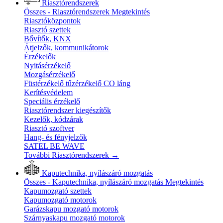
Riasztórendszerek
Összes - Riasztórendszerek
Megtekintés
Riasztóközpontok
Riasztó szettek
Bővítők, KNX
Átjelzők, kommunikátorok
Érzékelők
Nyitásérzékelő
Mozgásérzékelő
Füstérzékelő tűzérzékelő CO láng
Kerítésvédelem
Speciális érzékelő
Riasztórendszer kiegészítők
Kezelők, kódzárak
Riasztó szoftver
Hang- és fényjelzők
SATEL BE WAVE
További Riasztórendszerek
→
Kaputechnika, nyílászáró mozgatás
Összes - Kaputechnika, nyílászáró mozgatás
Megtekintés
Kapumozgató szettek
Kapumozgató motorok
Garázskapu mozgató motorok
Szárnyaskapu mozgató motorok