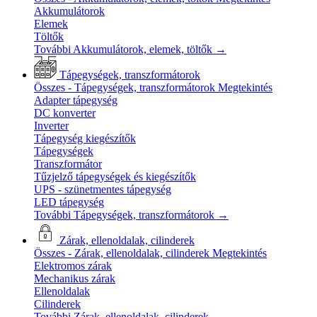
Akkumulátorok
Elemek
Töltők
További Akkumulátorok, elemek, töltők
→
Tápegységek, transzformátorok
Összes - Tápegységek, transzformátorok
Megtekintés
Adapter tápegység
DC konverter
Inverter
Tápegység kiegészítők
Tápegységek
Transzformátor
Tűzjelző tápegységek és kiegészítők
UPS - szünetmentes tápegység
LED tápegység
További Tápegységek, transzformátorok
→
Zárak, ellenoldalak, cilinderek
Összes - Zárak, ellenoldalak, cilinderek
Megtekintés
Elektromos zárak
Mechanikus zárak
Ellenoldalak
Cilinderek
További Zárak, ellenoldalak, cilinderek
→