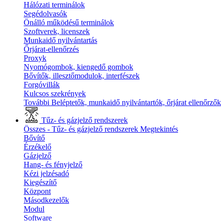
Hálózati terminálok
Segédolvasók
Önálló működésű terminálok
Szoftverek, licenszek
Munkaidő nyilvántartás
Őrjárat-ellenőrzés
Proxyk
Nyomógombok, kiengedő gombok
Bővítők, illesztőmodulok, interfészek
Forgóvillák
Kulcsos szekrények
További Beléptetők, munkaidő nyilvántartók, őrjárat ellenőrző
Tűz- és gázjelző rendszerek
Összes - Tűz- és gázjelző rendszerek
Megtekintés
Bővítő
Érzékelő
Gázjelző
Hang- és fényjelző
Kézi jelzésadó
Kiegészítő
Központ
Másodkezelők
Modul
Software