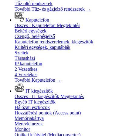
Tűz oltó rendszerek
További Tűz- és gázjelző rendszerek
→
Kaputelefon
Összes - Kaputelefon
Megtekintés
Beltéri egységek
Csengő, belépésjelző
Kaputelefon rendszerelemek, kiegészítők
Kültéri egységek, kaputáblák
Szettek
Társasházi
IP kaputelefon
2 Vezetékes
4 Vezetékes
További Kaputelefon
→
IT kiegészítők
Összes - IT kiegészítők
Megtekintés
Egyéb IT kiegészítők
Hálózati eszközök
Hozzáférési pontok (Access point)
Memóriakártya
Merevlemezek
Monitor
Optikai jelátvitel (Mediaconverter)