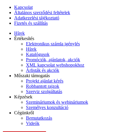
Kapcsolat
Általános szerződési feltételek
Adatkezelési tájékoztató
Fizetés és szállítás
Hírek
Értékesítés
Elektronikus számla igénylés
Hírek
Katalógusok
Promóciók, ajánlatok, akciók
XML kapcsolat webshopokhoz
Árlisták és akciók
Műszaki támogatás
Projekt ajánlat kérés
Robbantott rajzok
Szerviz szolgáltatás
Képzések
Szemináriumok és webináriumok
Személyes konzultáció
Cégünkről
Bemutatkozás
Videók