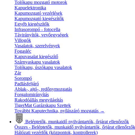
Tolókapu mozgató motorok
Kapuelektronika
Kapumozgató vezérlések
Kapumozgató kiegészítők
Egyéb kiegészítők
Infrasorompó - fotocella
Távirányítók, vevőegységek
Villogók
Vasalatok, szerelvények
Fogasléc
Kapuvasalat kiegészítő
Szárnyaskapu vasalatok
Tolókapu, úszókapu vasalatok
Zár
Sorompó
Padlásfeljáró
Ablak-, ajtó-, redőnymozgatás
Forgalomirányítás
Rakodóállás megvilágítás
TigerMat Garázskapu Szettek
További Kaputechnika, nyílászáró mozgatás
→
Beléptetők, munkaidő nyilvántartók, őrjárat ellenőrzők
Összes - Beléptetők, munkaidő nyilvántartók, őrjárat ellenőrző
Hálózati vezérlők (központok, kontrollerek)