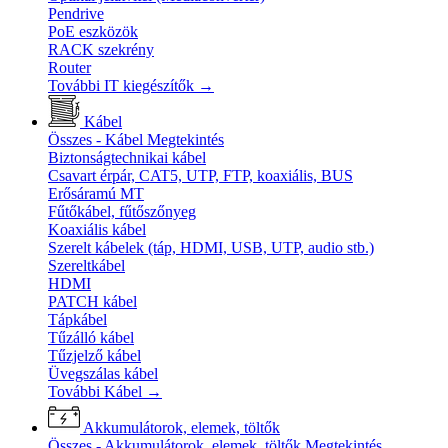
Pendrive
PoE eszközök
RACK szekrény
Router
További IT kiegészítők
→
Kábel
Összes - Kábel
Megtekintés
Biztonságtechnikai kábel
Csavart érpár, CAT5, UTP, FTP, koaxiális, BUS
Erősáramú MT
Fűtőkábel, fűtőszőnyeg
Koaxiális kábel
Szerelt kábelek (táp, HDMI, USB, UTP, audio stb.)
Szereltkábel
HDMI
PATCH kábel
Tápkábel
Tűzálló kábel
Tűzjelző kábel
Üvegszálas kábel
További Kábel
→
Akkumulátorok, elemek, töltők
Összes - Akkumulátorok, elemek, töltők
Megtekintés