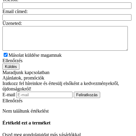
Email címed:
Üzeneted:
Másolat küldése magamnak
Ellenőrzés
Küldés
Maradjunk kapcsolatban
Ajánlatok, promóciók
Iratkozz fel híreinkre és értesülj elsőként a kedvezményekről,
újdonságokról!
E-mail
Feliratkozás
Ellenőrzés
Nem találtunk értékelést
Értékeld ezt a terméket
Oszd meg gondolataidat más vásárlókkal