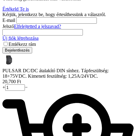
Értékeld Te is
Kérjük, jelentkezz be, hogy értesíthessünk a válaszról.
E-mail
Jelszó
Elfelejtetted a jelszavad?
Új fiók létrehozása
Emlékezz rám
Bejelentkezés
PULSAR DC/DC átalakító DIN sínhez. Tápfeszültség:
18÷75VDC. Kimeneti feszültség: 1,25A/24VDC.
20,700
Ft
+
−