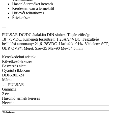
Hasonló terméket keresek
Kérdésem van a termékről
Hírlevél feliratkozás
Értékelések
PULSAR DC/DC átalakító DIN sínhez. Tápfeszültség:
18÷75VDC. Kimeneti feszültség: 1,25A/24VDC. Feszültség
beállítási tartomány: 21,6÷28VDC. Hatásfok: 91%. Védelem: SCP,
OLP, OVP*. Méret: Szé=35 Ma=90 Mé=54,5 mm
Kereskedelmi adatok
Következő érkezés
Beszerzés alatt
Gyártói cikkszám
DDR-30L-24
Márka
PULSAR
Garancia
2
év
Hasonló termék keresés
Neved:
Telefon: