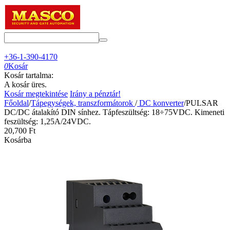
+36-1-390-4170
0
Kosár
Kosár tartalma:
A kosár üres.
Kosár megtekintése
Irány a pénztár!
Főoldal
/
Tápegységek, transzformátorok
/
DC konverter
/
PULSAR
DC/DC átalakító DIN sínhez. Tápfeszültség: 18÷75VDC. Kimeneti
feszültség: 1,25A/24VDC.
20,700
Ft
Kosárba