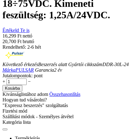
18÷75VDC. Kimeneti
feszültség: 1,25A/24VDC.
Értékeld Te is
16,299 Ft nettó
20,700 Ft bruttó
Rendelhető: 2-6 hét
Következő érkezés
Beszerzés alatt
Gyártói cikkszám
DDR-30L-24
Márka
PULSAR
Garancia
2
év
Jutalompontok:
pont
+
−
Kosárba
Kivánságlistához adom
Összehasonlítás
Hogyan tud vásárolni?
"Expressz beszerzés" szolgáltatás
Fizetési mód
Szállítási módok - Személyes átvétel
Kategória lista
Termékleírás