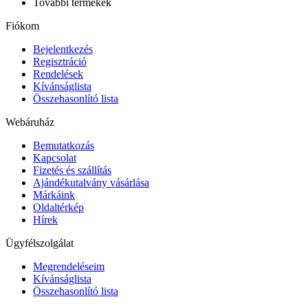
További termékek
Fiókom
Bejelentkezés
Regisztráció
Rendelések
Kívánságlista
Összehasonlító lista
Webáruház
Bemutatkozás
Kapcsolat
Fizetés és szállítás
Ajándékutalvány vásárlása
Márkáink
Oldaltérkép
Hírek
Ügyfélszolgálat
Megrendeléseim
Kívánságlista
Összehasonlító lista