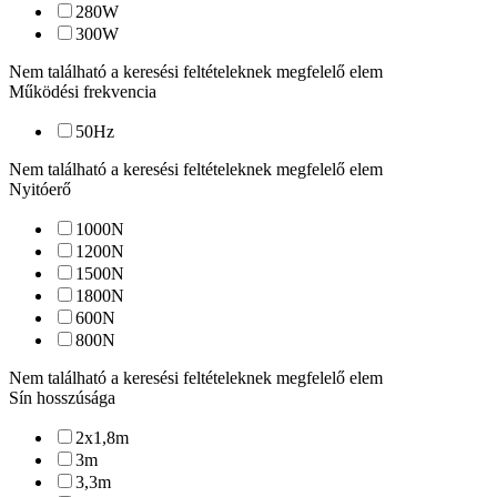
280
W
300
W
Nem található a keresési feltételeknek megfelelő elem
Működési frekvencia
50
Hz
Nem található a keresési feltételeknek megfelelő elem
Nyitóerő
1000
N
1200
N
1500
N
1800
N
600
N
800
N
Nem található a keresési feltételeknek megfelelő elem
Sín hosszúsága
2x1,8
m
3
m
3,3
m