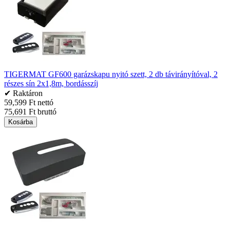
TIGERMAT GF600 garázskapu nyitó szett, 2 db távirányítóval, 2
részes sín 2x1,8m, bordásszíj
✔ Raktáron
59,599 Ft nettó
75,691 Ft bruttó
Kosárba