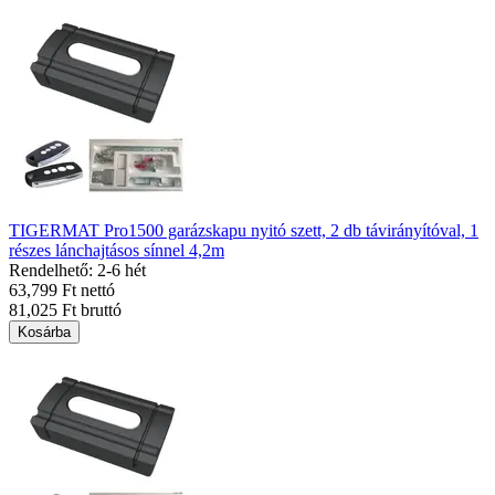
TIGERMAT Pro1500 garázskapu nyitó szett, 2 db távirányítóval, 1
részes lánchajtásos sínnel 4,2m
Rendelhető: 2-6 hét
63,799 Ft nettó
81,025 Ft bruttó
Kosárba