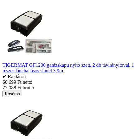
TIGERMAT GF1200 garázskapu nyitó szett, 2 db távirányítóval, 1
részes lánchajtásos sínnel 3,9m
✔ Raktáron
60,699 Ft nettó
77,088 Ft bruttó
Kosárba