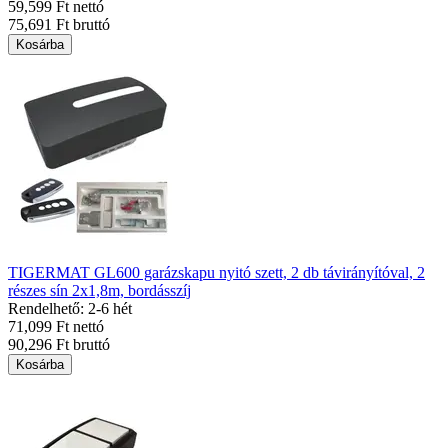
59,599 Ft nettó
75,691 Ft bruttó
Kosárba
TIGERMAT GL600 garázskapu nyitó szett, 2 db távirányítóval, 2
részes sín 2x1,8m, bordásszíj
Rendelhető: 2-6 hét
71,099 Ft nettó
90,296 Ft bruttó
Kosárba