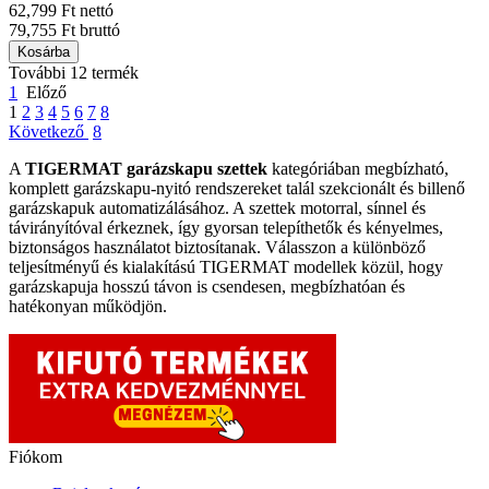
62,799 Ft nettó
79,755 Ft bruttó
Kosárba
További 12 termék
1
Előző
1
2
3
4
5
6
7
8
Következő
8
A
TIGERMAT garázskapu szettek
kategóriában megbízható,
komplett garázskapu-nyitó rendszereket talál szekcionált és billenő
garázskapuk automatizálásához. A szettek motorral, sínnel és
távirányítóval érkeznek, így gyorsan telepíthetők és kényelmes,
biztonságos használatot biztosítanak. Válasszon a különböző
teljesítményű és kialakítású TIGERMAT modellek közül, hogy
garázskapuja hosszú távon is csendesen, megbízhatóan és
hatékonyan működjön.
Fiókom