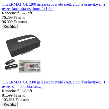
TIGERMAT GL1200 garázskapu nyitó szett, 2 db távirányítóval, 2
részes lánchajtásos sínnel 2x1,8m
Rendelhető: 2-6 hét
76,299 Ft nettó
96,900 Ft bruttó
Kosárba
TIGERMAT GL1500 garázskapu nyitó szett, 2 db távirányítóval, 1
részes sín 4,2m, bordásszíj
Rendelhető: 2-6 hét
81,599 Ft nettó
103,631 Ft bruttó
Kosárba