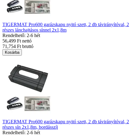
TIGERMAT Pro600 garázskapu nyitó szett, 2 db távirányítóval, 2
részes lánchajtásos sínnel 2x1,8m
Rendelhető: 2-6 hét
56,499 Ft nettó
71,754 Ft bruttó
Kosárba
TIGERMAT Pro600 garázskapu nyitó szett, 2 db távirányítóval, 2
részes sín 2x1,8m, bordásszíj
Rendelhető: 2-6 hét