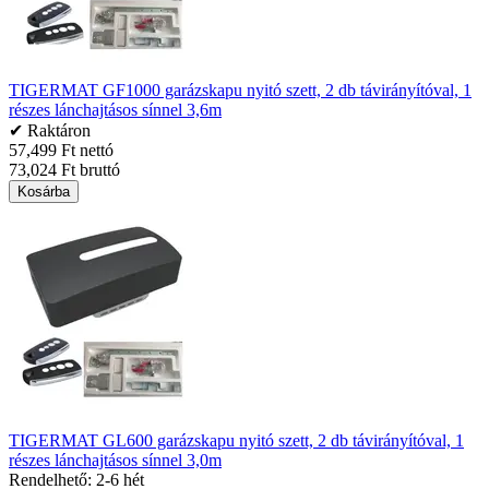
TIGERMAT GF1000 garázskapu nyitó szett, 2 db távirányítóval, 1
részes lánchajtásos sínnel 3,6m
✔ Raktáron
57,499 Ft nettó
73,024 Ft bruttó
Kosárba
TIGERMAT GL600 garázskapu nyitó szett, 2 db távirányítóval, 1
részes lánchajtásos sínnel 3,0m
Rendelhető: 2-6 hét