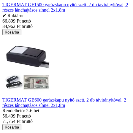
TIGERMAT GF1500 garázskapu nyitó szett, 2 db távirányítóval, 2
részes lánchajtásos sínnel 2x1,8m
✔ Raktáron
66,899 Ft nettó
84,962 Ft bruttó
Kosárba
TIGERMAT GE600 garázskapu nyitó szett, 2 db távirányítóval, 2
részes lánchajtásos sínnel 2x1,8m
Rendelhető: 2-6 hét
56,499 Ft nettó
71,754 Ft bruttó
Kosárba