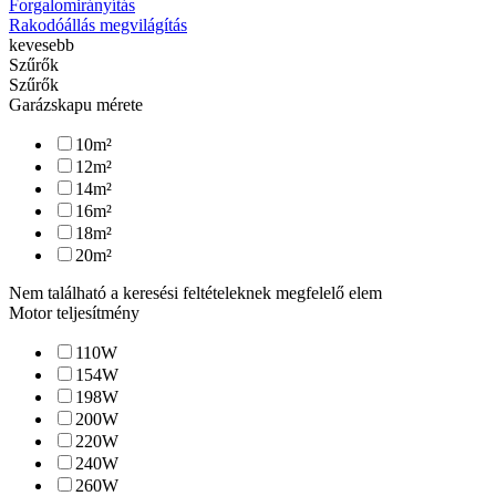
Forgalomirányítás
Rakodóállás megvilágítás
kevesebb
Szűrők
Szűrők
Garázskapu mérete
10
m²
12
m²
14
m²
16
m²
18
m²
20
m²
Nem található a keresési feltételeknek megfelelő elem
Motor teljesítmény
110
W
154
W
198
W
200
W
220
W
240
W
260
W