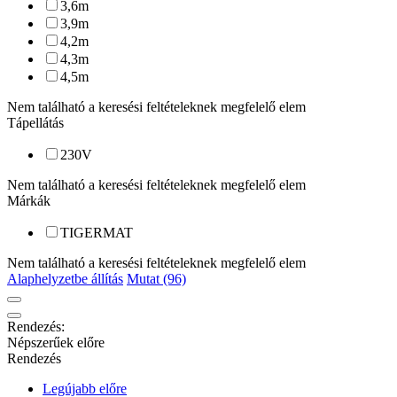
3,6
m
3,9
m
4,2
m
4,3
m
4,5
m
Nem található a keresési feltételeknek megfelelő elem
Tápellátás
230
V
Nem található a keresési feltételeknek megfelelő elem
Márkák
TIGERMAT
Nem található a keresési feltételeknek megfelelő elem
Alaphelyzetbe állítás
Mutat (96)
Rendezés:
Népszerűek előre
Rendezés
Legújabb előre