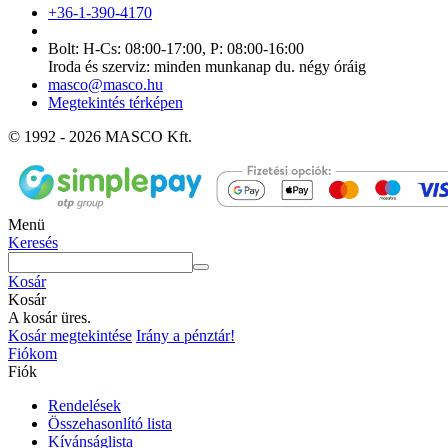
+36-1-390-4170
Bolt: H-Cs: 08:00-17:00, P: 08:00-16:00
Iroda és szerviz: minden munkanap du. négy óráig
masco@masco.hu
Megtekintés térképen
© 1992 - 2026 MASCO Kft.
Menü
Keresés
Kosár
Kosár
A kosár üres.
Kosár megtekintése
Irány a pénztár!
Fiókom
Fiók
Rendelések
Összehasonlító lista
Kívánságlista