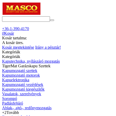
+36-1-390-4170
0
Kosár
Kosár tartalma:
A kosár üres.
Kosár megtekintése
Irány a pénztár!
Kategóriák
Kategóriák
Kaputechnika, nyílászáró mozgatás
TigerMat Garázskapu Szettek
Kapumozgató szettek
Kapumozgató motorok
Kapuelektronika
Kapumozgató vezérlések
Kapumozgató kiegészítők
Vasalatok, szerelvények
Sorompó
Padlásfeljáró
Ablak-, ajtó-, redőnymozgatás
+2
Tovább