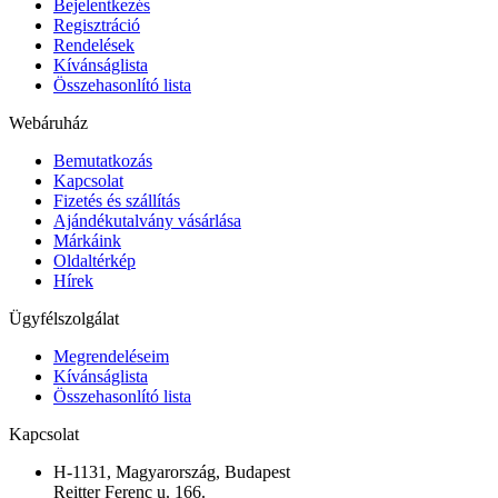
Bejelentkezés
Regisztráció
Rendelések
Kívánságlista
Összehasonlító lista
Webáruház
Bemutatkozás
Kapcsolat
Fizetés és szállítás
Ajándékutalvány vásárlása
Márkáink
Oldaltérkép
Hírek
Ügyfélszolgálat
Megrendeléseim
Kívánságlista
Összehasonlító lista
Kapcsolat
H-1131, Magyarország, Budapest
Reitter Ferenc u. 166.