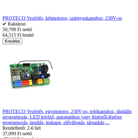
PROTECO Vezérlés, kétmotoros, szárnyaskapuhoz, 230V-os
✔ Raktáron
50,799 Ft nettó
64,515 Ft bruttó
Kosárba
PROTECO Vezérlés, egymotoros, 230V-os, tolókapuhoz, digitális
programozás, LED kijelző, automatikus vagy lépésről-lépésre
programozás, lassítás, kiskapu, elővillogás, társasház,...
Rendelhető: 2-6 hét
37,099 Ft nettó