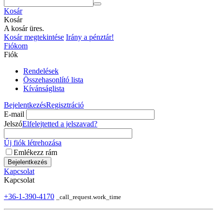
Kosár
Kosár
A kosár üres.
Kosár megtekintése
Irány a pénztár!
Fiókom
Fiók
Rendelések
Összehasonlító lista
Kívánságlista
Bejelentkezés
Regisztráció
E-mail
Jelszó
Elfelejtetted a jelszavad?
Új fiók létrehozása
Emlékezz rám
Bejelentkezés
Kapcsolat
Kapcsolat
+36-1-390-4170
_call_request.work_time