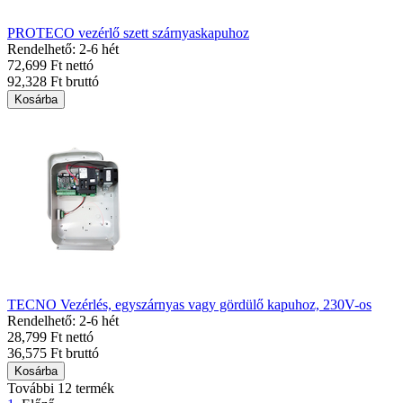
PROTECO vezérlő szett szárnyaskapuhoz
Rendelhető: 2-6 hét
72,699 Ft nettó
92,328 Ft bruttó
Kosárba
TECNO Vezérlés, egyszárnyas vagy gördülő kapuhoz, 230V-os
Rendelhető: 2-6 hét
28,799 Ft nettó
36,575 Ft bruttó
Kosárba
További 12 termék