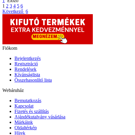
1
Előző
1
2
3
4
5
6
Következő
6
Fiókom
Bejelentkezés
Regisztráció
Rendelések
Kívánságlista
Összehasonlító lista
Webáruház
Bemutatkozás
Kapcsolat
Fizetés és szállítás
Ajándékutalvány vásárlása
Márkáink
Oldaltérkép
Hírek