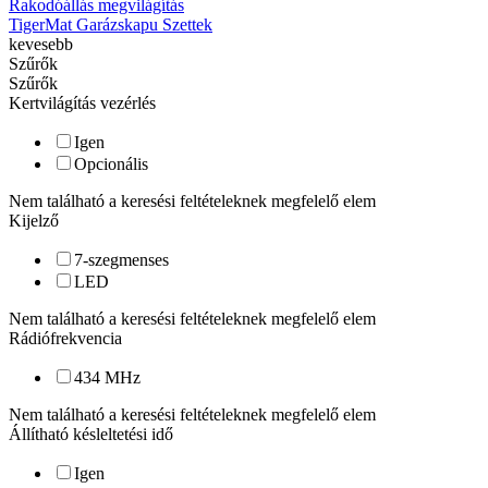
Rakodóállás megvilágítás
TigerMat Garázskapu Szettek
kevesebb
Szűrők
Szűrők
Kertvilágítás vezérlés
Igen
Opcionális
Nem található a keresési feltételeknek megfelelő elem
Kijelző
7-szegmenses
LED
Nem található a keresési feltételeknek megfelelő elem
Rádiófrekvencia
434 MHz
Nem található a keresési feltételeknek megfelelő elem
Állítható késleltetési idő
Igen