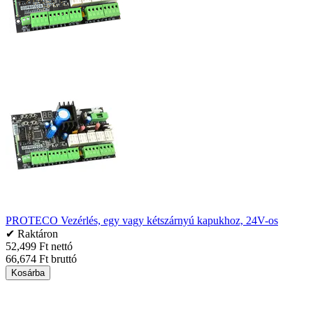
PROTECO Vezérlés, egy vagy kétszárnyú kapukhoz, 24V-os
✔ Raktáron
52,499 Ft nettó
66,674 Ft bruttó
Kosárba