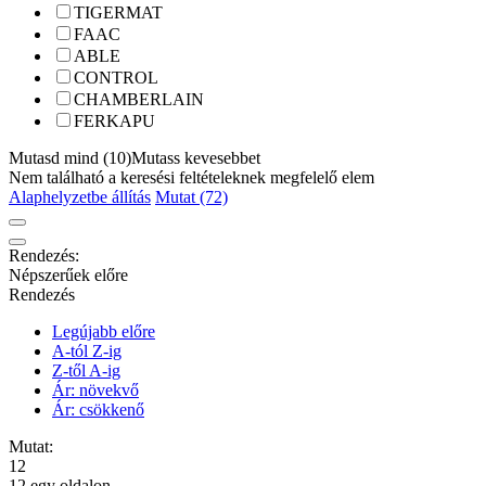
TIGERMAT
FAAC
ABLE
CONTROL
CHAMBERLAIN
FERKAPU
Mutasd mind (10)
Mutass kevesebbet
Nem található a keresési feltételeknek megfelelő elem
Alaphelyzetbe állítás
Mutat (72)
Rendezés:
Népszerűek előre
Rendezés
Legújabb előre
A-tól Z-ig
Z-től A-ig
Ár: növekvő
Ár: csökkenő
Mutat:
12
12 egy oldalon