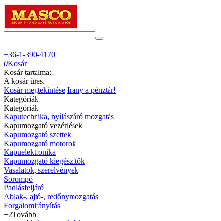
+36-1-390-4170
0
Kosár
Kosár tartalma:
A kosár üres.
Kosár megtekintése
Irány a pénztár!
Kategóriák
Kategóriák
Kaputechnika, nyílászáró mozgatás
Kapumozgató vezérlések
Kapumozgató szettek
Kapumozgató motorok
Kapuelektronika
Kapumozgató kiegészítők
Vasalatok, szerelvények
Sorompó
Padlásfeljáró
Ablak-, ajtó-, redőnymozgatás
Forgalomirányítás
+2
Tovább