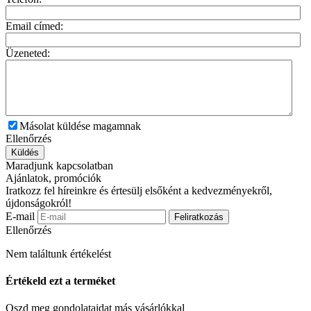
Email címed:
Üzeneted:
Másolat küldése magamnak
Ellenőrzés
Küldés
Maradjunk kapcsolatban
Ajánlatok, promóciók
Iratkozz fel híreinkre és értesülj elsőként a kedvezményekről,
újdonságokról!
E-mail
Feliratkozás
Ellenőrzés
Nem találtunk értékelést
Értékeld ezt a terméket
Oszd meg gondolataidat más vásárlókkal