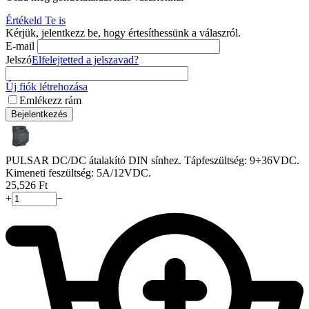
Értékeld Te is
Kérjük, jelentkezz be, hogy értesíthessünk a válaszról.
E-mail
Jelszó
Elfelejtetted a jelszavad?
Új fiók létrehozása
Emlékezz rám
Bejelentkezés
PULSAR DC/DC átalakító DIN sínhez. Tápfeszültség: 9÷36VDC.
Kimeneti feszültség: 5A/12VDC.
25,526
Ft
+
−