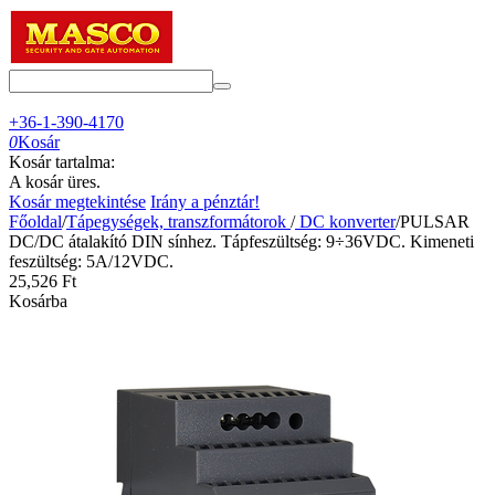
+36-1-390-4170
0
Kosár
Kosár tartalma:
A kosár üres.
Kosár megtekintése
Irány a pénztár!
Főoldal
/
Tápegységek, transzformátorok
/
DC konverter
/
PULSAR
DC/DC átalakító DIN sínhez. Tápfeszültség: 9÷36VDC. Kimeneti
feszültség: 5A/12VDC.
25,526
Ft
Kosárba