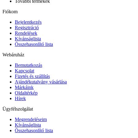
További termékek
Fiókom
Bejelentkezés
Regisztráció
Rendelések
Kívánságlista
Összehasonlító lista
Webáruház
Bemutatkozás
Kapcsolat
Fizetés és szállítás
Ajándékutalvány vásárlása
Márkáink
Oldaltérkép
Hírek
Ügyfélszolgálat
Megrendeléseim
Kívánságlista
Összehasonlító lista