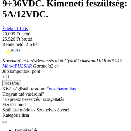
9÷36VDC. Kimeneti feszültség:
5A/12VDC.
Értékeld Te is
20,099 Ft nettó
25,526 Ft bruttó
Rendelhető: 2-6 hét
Következő érkezés
Beszerzés alatt
Gyártói cikkszám
DDR-60G-12
Márka
PULSAR
Garancia
2
év
Jutalompontok:
pont
+
−
Kosárba
Kivánságlistához adom
Összehasonlítás
Hogyan tud vásárolni?
"Expressz beszerzés" szolgáltatás
Fizetési mód
Szállítási módok - Személyes átvétel
Kategória lista
Termékleírás