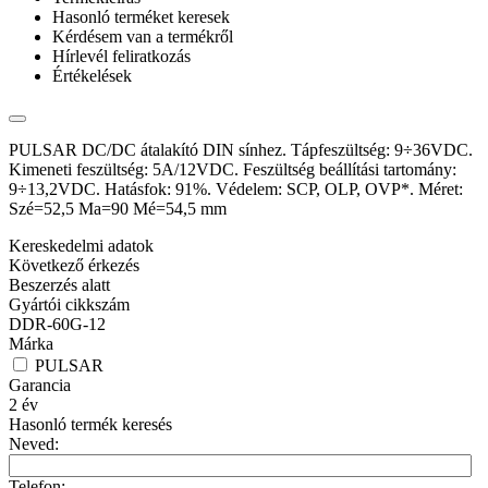
Hasonló terméket keresek
Kérdésem van a termékről
Hírlevél feliratkozás
Értékelések
PULSAR DC/DC átalakító DIN sínhez. Tápfeszültség: 9÷36VDC.
Kimeneti feszültség: 5A/12VDC. Feszültség beállítási tartomány:
9÷13,2VDC. Hatásfok: 91%. Védelem: SCP, OLP, OVP*. Méret:
Szé=52,5 Ma=90 Mé=54,5 mm
Kereskedelmi adatok
Következő érkezés
Beszerzés alatt
Gyártói cikkszám
DDR-60G-12
Márka
PULSAR
Garancia
2
év
Hasonló termék keresés
Neved:
Telefon: