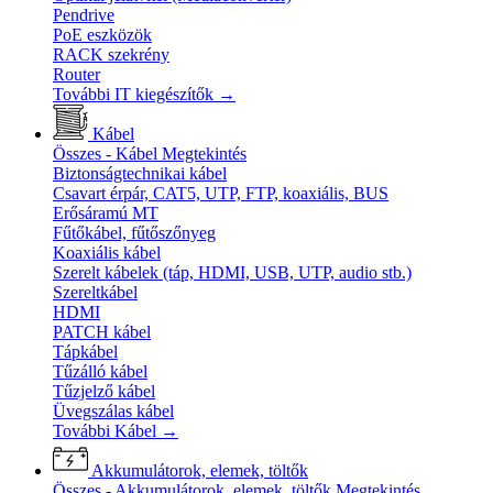
Pendrive
PoE eszközök
RACK szekrény
Router
További IT kiegészítők
→
Kábel
Összes - Kábel
Megtekintés
Biztonságtechnikai kábel
Csavart érpár, CAT5, UTP, FTP, koaxiális, BUS
Erősáramú MT
Fűtőkábel, fűtőszőnyeg
Koaxiális kábel
Szerelt kábelek (táp, HDMI, USB, UTP, audio stb.)
Szereltkábel
HDMI
PATCH kábel
Tápkábel
Tűzálló kábel
Tűzjelző kábel
Üvegszálas kábel
További Kábel
→
Akkumulátorok, elemek, töltők
Összes - Akkumulátorok, elemek, töltők
Megtekintés