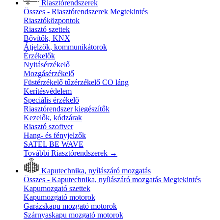
Riasztórendszerek
Összes - Riasztórendszerek
Megtekintés
Riasztóközpontok
Riasztó szettek
Bővítők, KNX
Átjelzők, kommunikátorok
Érzékelők
Nyitásérzékelő
Mozgásérzékelő
Füstérzékelő tűzérzékelő CO láng
Kerítésvédelem
Speciális érzékelő
Riasztórendszer kiegészítők
Kezelők, kódzárak
Riasztó szoftver
Hang- és fényjelzők
SATEL BE WAVE
További Riasztórendszerek
→
Kaputechnika, nyílászáró mozgatás
Összes - Kaputechnika, nyílászáró mozgatás
Megtekintés
Kapumozgató szettek
Kapumozgató motorok
Garázskapu mozgató motorok
Szárnyaskapu mozgató motorok