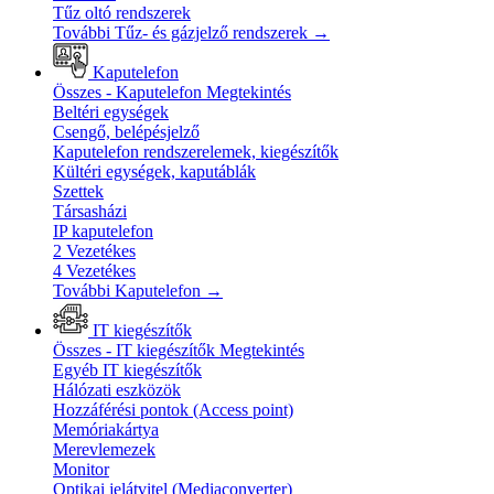
Tűz oltó rendszerek
További Tűz- és gázjelző rendszerek
→
Kaputelefon
Összes - Kaputelefon
Megtekintés
Beltéri egységek
Csengő, belépésjelző
Kaputelefon rendszerelemek, kiegészítők
Kültéri egységek, kaputáblák
Szettek
Társasházi
IP kaputelefon
2 Vezetékes
4 Vezetékes
További Kaputelefon
→
IT kiegészítők
Összes - IT kiegészítők
Megtekintés
Egyéb IT kiegészítők
Hálózati eszközök
Hozzáférési pontok (Access point)
Memóriakártya
Merevlemezek
Monitor
Optikai jelátvitel (Mediaconverter)