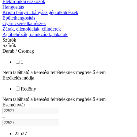
Elektronikai eszközök
Hangosítás
Kripto bánya - bányász gép alkatrészek
Épülethangosítás
Gyári cserealkatrészek
Zárak, ellenoldalak, cilinderek
Ajtóbehúzók, pánikzárak, lakatok
Szűrők
Szűrők
Darab / Csomag
1
Nem található a keresési feltételeknek megfelelő elem
Érzékelés módja
Redőny
Nem található a keresési feltételeknek megfelelő elem
Eseménytár
–
22527