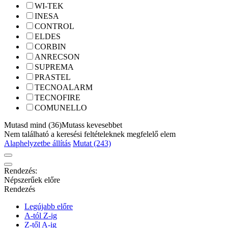
WI-TEK
INESA
CONTROL
ELDES
CORBIN
ANRECSON
SUPREMA
PRASTEL
TECNOALARM
TECNOFIRE
COMUNELLO
Mutasd mind (36)
Mutass kevesebbet
Nem található a keresési feltételeknek megfelelő elem
Alaphelyzetbe állítás
Mutat (243)
Rendezés:
Népszerűek előre
Rendezés
Legújabb előre
A-tól Z-ig
Z-től A-ig