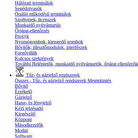
Hálózati terminálok
Segédolvasók
Önálló működésű terminálok
Szoftverek, licenszek
Munkaidő nyilvántartás
Őrjárat-ellenőrzés
Proxyk
Nyomógombok, kiengedő gombok
Bővítők, illesztőmodulok, interfészek
Forgóvillák
Kulcsos szekrények
További Beléptetők, munkaidő nyilvántartók, őrjárat ellenőrző
Tűz- és gázjelző rendszerek
Összes - Tűz- és gázjelző rendszerek
Megtekintés
Bővítő
Érzékelő
Gázjelző
Hang- és fényjelző
Kézi jelzésadó
Kiegészítő
Központ
Másodkezelők
Modul
Software