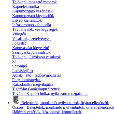
Tolókapu mozgató motorok
Kapuelektronika
Kapumozgató vezérlések
Kapumozgató kiegészítők
Egyéb kiegészítők
Infrasorompó - fotocella
Távirányítók, vevőegységek
Villogók
Vasalatok, szerelvények
Fogasléc
Kapuvasalat kiegészítő
Szárnyaskapu vasalatok
Tolókapu, úszókapu vasalatok
Zár
Sorompó
Padlásfeljáró
Ablak-, ajtó-, redőnymozgatás
Forgalomirányítás
Rakodóállás megvilágítás
TigerMat Garázskapu Szettek
További Kaputechnika, nyílászáró mozgatás
→
Beléptetők, munkaidő nyilvántartók, őrjárat ellenőrzők
Összes - Beléptetők, munkaidő nyilvántartók, őrjárat ellenőrző
Hálózati vezérlők (központok, kontrollerek)