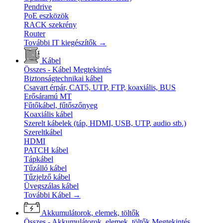
Pendrive
PoE eszközök
RACK szekrény
Router
További IT kiegészítők
→
Kábel
Összes - Kábel
Megtekintés
Biztonságtechnikai kábel
Csavart érpár, CAT5, UTP, FTP, koaxiális, BUS
Erősáramú MT
Fűtőkábel, fűtőszőnyeg
Koaxiális kábel
Szerelt kábelek (táp, HDMI, USB, UTP, audio stb.)
Szereltkábel
HDMI
PATCH kábel
Tápkábel
Tűzálló kábel
Tűzjelző kábel
Üvegszálas kábel
További Kábel
→
Akkumulátorok, elemek, töltők
Összes - Akkumulátorok, elemek, töltők
Megtekintés