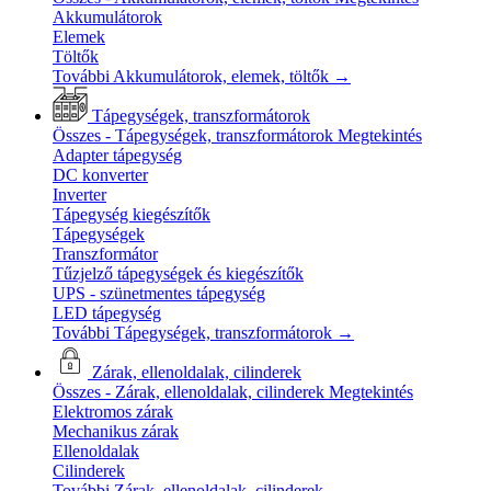
Akkumulátorok
Elemek
Töltők
További Akkumulátorok, elemek, töltők
→
Tápegységek, transzformátorok
Összes - Tápegységek, transzformátorok
Megtekintés
Adapter tápegység
DC konverter
Inverter
Tápegység kiegészítők
Tápegységek
Transzformátor
Tűzjelző tápegységek és kiegészítők
UPS - szünetmentes tápegység
LED tápegység
További Tápegységek, transzformátorok
→
Zárak, ellenoldalak, cilinderek
Összes - Zárak, ellenoldalak, cilinderek
Megtekintés
Elektromos zárak
Mechanikus zárak
Ellenoldalak
Cilinderek
További Zárak, ellenoldalak, cilinderek
→