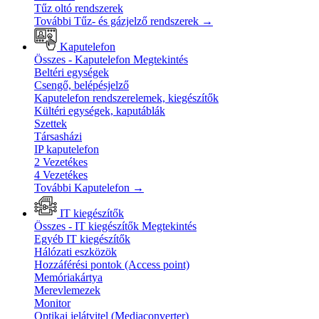
Tűz oltó rendszerek
További Tűz- és gázjelző rendszerek
→
Kaputelefon
Összes - Kaputelefon
Megtekintés
Beltéri egységek
Csengő, belépésjelző
Kaputelefon rendszerelemek, kiegészítők
Kültéri egységek, kaputáblák
Szettek
Társasházi
IP kaputelefon
2 Vezetékes
4 Vezetékes
További Kaputelefon
→
IT kiegészítők
Összes - IT kiegészítők
Megtekintés
Egyéb IT kiegészítők
Hálózati eszközök
Hozzáférési pontok (Access point)
Memóriakártya
Merevlemezek
Monitor
Optikai jelátvitel (Mediaconverter)