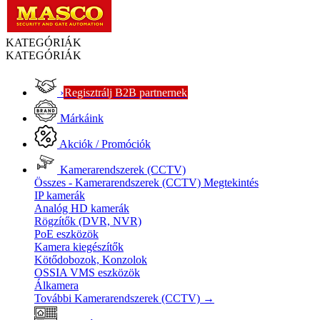
KATEGÓRIÁK
KATEGÓRIÁK
›
Regisztrálj B2B partnernek
Márkáink
Akciók / Promóciók
Kamerarendszerek (CCTV)
Összes - Kamerarendszerek (CCTV)
Megtekintés
IP kamerák
Analóg HD kamerák
Rögzítők (DVR, NVR)
PoE eszközök
Kamera kiegészítők
Kötődobozok, Konzolok
OSSIA VMS eszközök
Álkamera
További Kamerarendszerek (CCTV)
→