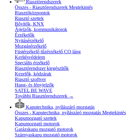
Riasztórendszerek
Összes - Riasztórendszerek
Megtekintés
Riasztóközpontok
Riasztó szettek
Bővítők, KNX
Átjelzők, kommunikátorok
Érzékelők
Nyitásérzékelő
Mozgásérzékelő
Füstérzékelő tűzérzékelő CO láng
Kerítésvédelem
Speciális érzékelő
Riasztórendszer kiegészítők
Kezelők, kódzárak
Riasztó szoftver
Hang- és fényjelzők
SATEL BE WAVE
További Riasztórendszerek
→
Kaputechnika, nyílászáró mozgatás
Összes - Kaputechnika, nyílászáró mozgatás
Megtekintés
Kapumozgató szettek
Kapumozgató motorok
Garázskapu mozgató motorok
Szárnyaskapu mozgató motorok