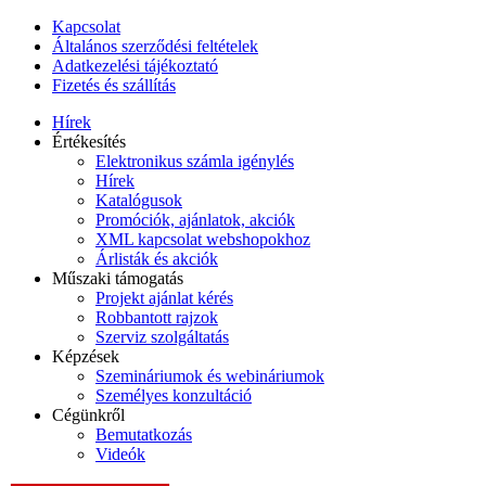
Kapcsolat
Általános szerződési feltételek
Adatkezelési tájékoztató
Fizetés és szállítás
Hírek
Értékesítés
Elektronikus számla igénylés
Hírek
Katalógusok
Promóciók, ajánlatok, akciók
XML kapcsolat webshopokhoz
Árlisták és akciók
Műszaki támogatás
Projekt ajánlat kérés
Robbantott rajzok
Szerviz szolgáltatás
Képzések
Szemináriumok és webináriumok
Személyes konzultáció
Cégünkről
Bemutatkozás
Videók