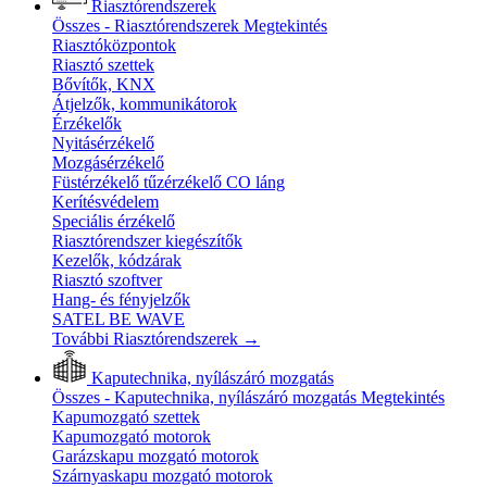
Riasztórendszerek
Összes - Riasztórendszerek
Megtekintés
Riasztóközpontok
Riasztó szettek
Bővítők, KNX
Átjelzők, kommunikátorok
Érzékelők
Nyitásérzékelő
Mozgásérzékelő
Füstérzékelő tűzérzékelő CO láng
Kerítésvédelem
Speciális érzékelő
Riasztórendszer kiegészítők
Kezelők, kódzárak
Riasztó szoftver
Hang- és fényjelzők
SATEL BE WAVE
További Riasztórendszerek
→
Kaputechnika, nyílászáró mozgatás
Összes - Kaputechnika, nyílászáró mozgatás
Megtekintés
Kapumozgató szettek
Kapumozgató motorok
Garázskapu mozgató motorok
Szárnyaskapu mozgató motorok