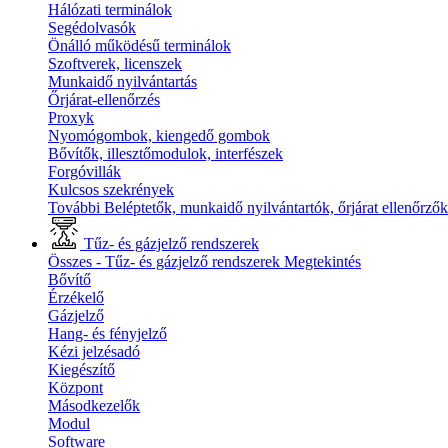
Hálózati terminálok
Segédolvasók
Önálló működésű terminálok
Szoftverek, licenszek
Munkaidő nyilvántartás
Őrjárat-ellenőrzés
Proxyk
Nyomógombok, kiengedő gombok
Bővítők, illesztőmodulok, interfészek
Forgóvillák
Kulcsos szekrények
További Beléptetők, munkaidő nyilvántartók, őrjárat ellenőrző
Tűz- és gázjelző rendszerek
Összes - Tűz- és gázjelző rendszerek
Megtekintés
Bővítő
Érzékelő
Gázjelző
Hang- és fényjelző
Kézi jelzésadó
Kiegészítő
Központ
Másodkezelők
Modul
Software