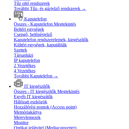
Tűz oltó rendszerek
További Tűz- és gázjelző rendszerek
→
Kaputelefon
Összes - Kaputelefon
Megtekintés
Beltéri egységek
Csengő, belépésjelző
Kaputelefon rendszerelemek, kiegészítők
Kültéri egységek, kaputáblák
Szettek
Társasházi
IP kaputelefon
2 Vezetékes
4 Vezetékes
További Kaputelefon
→
IT kiegészítők
Összes - IT kiegészítők
Megtekintés
Egyéb IT kiegészítők
Hálózati eszközök
Hozzáférési pontok (Access point)
Memóriakártya
Merevlemezek
Monitor
Optikai jelátvitel (Mediaconverter)