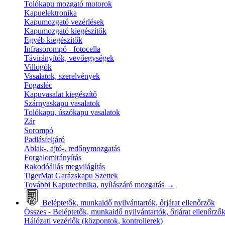
Tolókapu mozgató motorok
Kapuelektronika
Kapumozgató vezérlések
Kapumozgató kiegészítők
Egyéb kiegészítők
Infrasorompó - fotocella
Távirányítók, vevőegységek
Villogók
Vasalatok, szerelvények
Fogasléc
Kapuvasalat kiegészítő
Szárnyaskapu vasalatok
Tolókapu, úszókapu vasalatok
Zár
Sorompó
Padlásfeljáró
Ablak-, ajtó-, redőnymozgatás
Forgalomirányítás
Rakodóállás megvilágítás
TigerMat Garázskapu Szettek
További Kaputechnika, nyílászáró mozgatás
→
Beléptetők, munkaidő nyilvántartók, őrjárat ellenőrzők
Összes - Beléptetők, munkaidő nyilvántartók, őrjárat ellenőrző
Hálózati vezérlők (központok, kontrollerek)