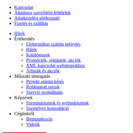
Kapcsolat
Általános szerződési feltételek
Adatkezelési tájékoztató
Fizetés és szállítás
Hírek
Értékesítés
Elektronikus számla igénylés
Hírek
Katalógusok
Promóciók, ajánlatok, akciók
XML kapcsolat webshopokhoz
Árlisták és akciók
Műszaki támogatás
Projekt ajánlat kérés
Robbantott rajzok
Szerviz szolgáltatás
Képzések
Szemináriumok és webináriumok
Személyes konzultáció
Cégünkről
Bemutatkozás
Videók