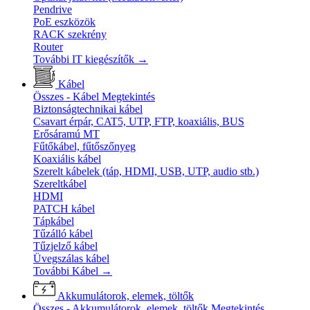
Pendrive
PoE eszközök
RACK szekrény
Router
További IT kiegészítők
→
Kábel
Összes - Kábel
Megtekintés
Biztonságtechnikai kábel
Csavart érpár, CAT5, UTP, FTP, koaxiális, BUS
Erősáramú MT
Fűtőkábel, fűtőszőnyeg
Koaxiális kábel
Szerelt kábelek (táp, HDMI, USB, UTP, audio stb.)
Szereltkábel
HDMI
PATCH kábel
Tápkábel
Tűzálló kábel
Tűzjelző kábel
Üvegszálas kábel
További Kábel
→
Akkumulátorok, elemek, töltők
Összes - Akkumulátorok, elemek, töltők
Megtekintés