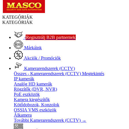
KATEGÓRIÁK
KATEGÓRIÁK
›
Regisztrálj B2B partnernek
Márkáink
Akciók / Promóciók
Kamerarendszerek (CCTV)
Összes - Kamerarendszerek (CCTV)
Megtekintés
IP kamerák
Analóg HD kamerák
Rögzítők (DVR, NVR)
PoE eszközök
Kamera kiegészítők
Kötődobozok, Konzolok
OSSIA VMS eszközök
Álkamera
További Kamerarendszerek (CCTV)
→