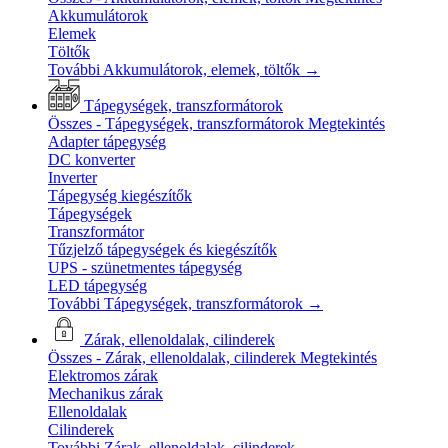
Akkumulátorok
Elemek
Töltők
További Akkumulátorok, elemek, töltők
→
Tápegységek, transzformátorok
Összes - Tápegységek, transzformátorok
Megtekintés
Adapter tápegység
DC konverter
Inverter
Tápegység kiegészítők
Tápegységek
Transzformátor
Tűzjelző tápegységek és kiegészítők
UPS - szünetmentes tápegység
LED tápegység
További Tápegységek, transzformátorok
→
Zárak, ellenoldalak, cilinderek
Összes - Zárak, ellenoldalak, cilinderek
Megtekintés
Elektromos zárak
Mechanikus zárak
Ellenoldalak
Cilinderek
További Zárak, ellenoldalak, cilinderek
→