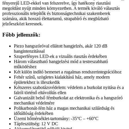
fényerejű LED-ekkel van felszerelve, így hatékony riasztási
megoldást nyújt minden környezetben. A termék kiváló választás
professzionális telepítők és biztonságtechnikai szakemberek
számára, akik hosszú élettartamú, strapabíró és megbízható
jelzőeszközt keresnek.
Főbb jellemzők:
Piezo hangszóróval ellátott hangjelzés, akár 120 dB
hangintenzitással
Szuperfényes LED-ek a vizuális riasztás érdekében
Három választható hangjelzési mód a testreszabható
működéshez
Két külön indító bemenet a rugalmas rendszerintegrációhoz
Fehér színű, szögletes kialakítású ház, amely modern
épületekhez is illeszkedik
Kétszeres szabotázsvédelem: védelem a burkolat nyitása és a
falról történő eltávolítás ellen
Galvanizált belső fémburkolat az elektronika és a hangszóró
mechanikai védelmére
Polikarbonát-fém ház a magas mechanikai szilárdság és
időtállóság érdekében
Üzemi hőmérséklet-tartomány: -35°C – +60°C
Tápfeszültség: 12 V DC
Akkumulátortöltő nélküli kivitel