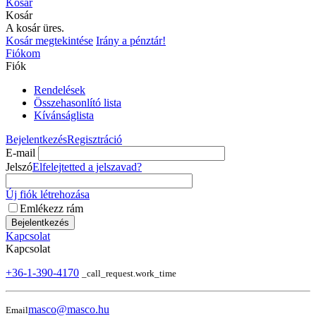
Kosár
Kosár
A kosár üres.
Kosár megtekintése
Irány a pénztár!
Fiókom
Fiók
Rendelések
Összehasonlító lista
Kívánságlista
Bejelentkezés
Regisztráció
E-mail
Jelszó
Elfelejtetted a jelszavad?
Új fiók létrehozása
Emlékezz rám
Bejelentkezés
Kapcsolat
Kapcsolat
+36-1-390-4170
_call_request.work_time
masco@masco.hu
Email