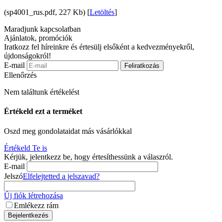
(sp4001_rus.pdf, 227 Kb) [
Letöltés
]
Maradjunk kapcsolatban
Ajánlatok, promóciók
Iratkozz fel híreinkre és értesülj elsőként a kedvezményekről,
újdonságokról!
E-mail
Feliratkozás
Ellenőrzés
Nem találtunk értékelést
Értékeld ezt a terméket
Oszd meg gondolataidat más vásárlókkal
Értékeld Te is
Kérjük, jelentkezz be, hogy értesíthessünk a válaszról.
E-mail
Jelszó
Elfelejtetted a jelszavad?
Új fiók létrehozása
Emlékezz rám
Bejelentkezés