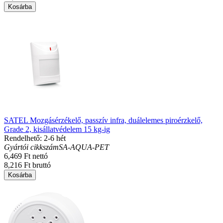
Kosárba
SATEL Mozgásérzékelő, passzív infra, duálelemes piroérzkelő,
Grade 2, kisállatvédelem 15 kg-ig
Rendelhető: 2-6 hét
Gyártói cikkszám
SA-AQUA-PET
6,469 Ft nettó
8,216 Ft bruttó
Kosárba