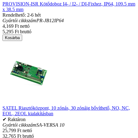
PROVISION-ISR Kötődoboz I4- / I2- / DI-Fixhez, IP64, 109.5 mm
x 38.5 mm
Rendelhető: 2-6 hét
Gyártói cikkszám
PR-JB12IP64
4,169 Ft nettó
5,295 Ft bruttó
Kosárba
SATEL Riasztóközpont, 10 zónás, 30 zónáig bővíthető, NO, NC,
EOL, 2EOL kialakításban
✔ Raktáron
Gyártói cikkszám
SA-VERSA 10
25,799 Ft nettó
32,765 Ft bruttó