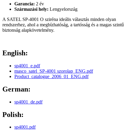
Garancia:
2 év
Származási hely:
Lengyelország
A SATEL SP-4001 O sziréna ideális választás minden olyan
rendszerhez, ahol a megbízhatóság, a tartósság és a magas szintű
biztonság alapkövetelmény.
English:
sp4001_e.pdf
masco_satel_SP-4001 szorolap_ENG.pdf
Product_catalogue_2006_01_ENG.pdf
German:
sp4001_de.pdf
Polish:
sp4001.pdf