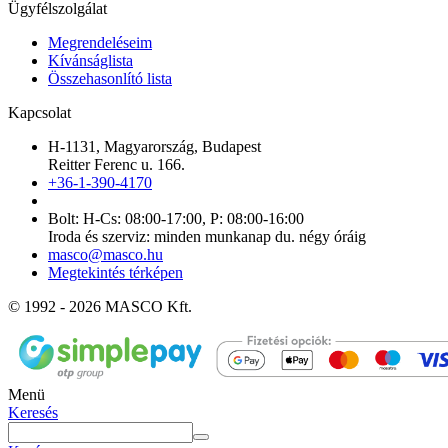
Ügyfélszolgálat
Megrendeléseim
Kívánságlista
Összehasonlító lista
Kapcsolat
H-1131, Magyarország, Budapest
Reitter Ferenc u. 166.
+36-1-390-4170
Bolt: H-Cs: 08:00-17:00, P: 08:00-16:00
Iroda és szerviz: minden munkanap du. négy óráig
masco@masco.hu
Megtekintés térképen
© 1992 - 2026 MASCO Kft.
Menü
Keresés