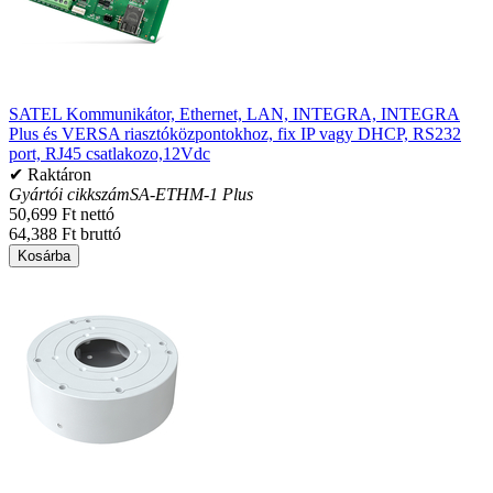
SATEL Kommunikátor, Ethernet, LAN, INTEGRA, INTEGRA
Plus és VERSA riasztóközpontokhoz, fix IP vagy DHCP, RS232
port, RJ45 csatlakozo,12Vdc
✔ Raktáron
Gyártói cikkszám
SA-ETHM-1 Plus
50,699 Ft nettó
64,388 Ft bruttó
Kosárba