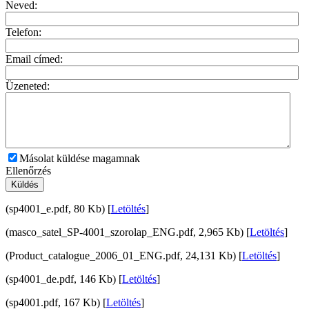
Neved:
Telefon:
Email címed:
Üzeneted:
Másolat küldése magamnak
Ellenőrzés
Küldés
(sp4001_e.pdf, 80 Kb) [
Letöltés
]
(masco_satel_SP-4001_szorolap_ENG.pdf, 2,965 Kb) [
Letöltés
]
(Product_catalogue_2006_01_ENG.pdf, 24,131 Kb) [
Letöltés
]
(sp4001_de.pdf, 146 Kb) [
Letöltés
]
(sp4001.pdf, 167 Kb) [
Letöltés
]