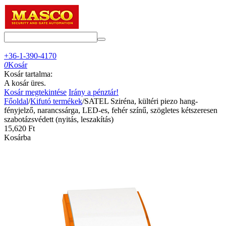
+36-1-390-4170
0
Kosár
Kosár tartalma:
A kosár üres.
Kosár megtekintése
Irány a pénztár!
Főoldal
/
Kifutó termékek
/
SATEL Sziréna, kültéri piezo hang-
fényjelző, narancssárga, LED-es, fehér színű, szögletes kétszeresen
szabotázsvédett (nyitás, leszakítás)
15,620
Ft
Kosárba