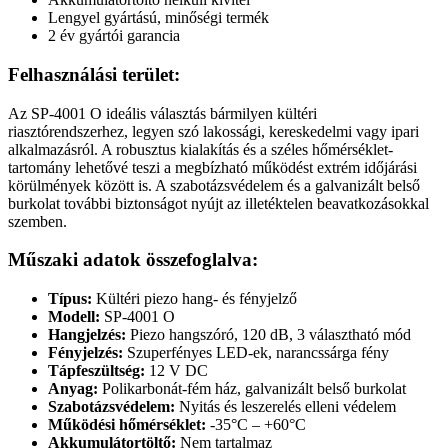
Lengyel gyártású, minőségi termék
2 év gyártói garancia
Felhasználási terület:
Az SP-4001 O ideális választás bármilyen kültéri
riasztórendszerhez, legyen szó lakossági, kereskedelmi vagy ipari
alkalmazásról. A robusztus kialakítás és a széles hőmérséklet-
tartomány lehetővé teszi a megbízható működést extrém időjárási
körülmények között is. A szabotázsvédelem és a galvanizált belső
burkolat további biztonságot nyújt az illetéktelen beavatkozásokkal
szemben.
Műszaki adatok összefoglalva:
Típus:
Kültéri piezo hang- és fényjelző
Modell:
SP-4001 O
Hangjelzés:
Piezo hangszóró, 120 dB, 3 választható mód
Fényjelzés:
Szuperfényes LED-ek, narancssárga fény
Tápfeszültség:
12 V DC
Anyag:
Polikarbonát-fém ház, galvanizált belső burkolat
Szabotázsvédelem:
Nyitás és leszerelés elleni védelem
Működési hőmérséklet:
-35°C – +60°C
Akkumulátortöltő:
Nem tartalmaz