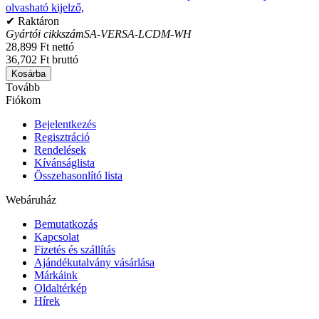
olvasható kijelző,
✔ Raktáron
Gyártói cikkszám
SA-VERSA-LCDM-WH
28,899 Ft nettó
36,702 Ft bruttó
Kosárba
Tovább
Fiókom
Bejelentkezés
Regisztráció
Rendelések
Kívánságlista
Összehasonlító lista
Webáruház
Bemutatkozás
Kapcsolat
Fizetés és szállítás
Ajándékutalvány vásárlása
Márkáink
Oldaltérkép
Hírek