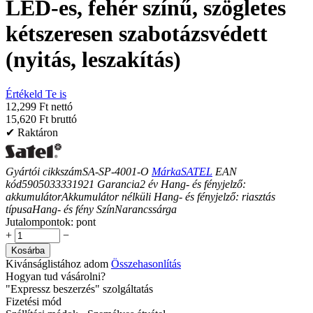
LED-es, fehér színű, szögletes
kétszeresen szabotázsvédett
(nyitás, leszakítás)
Értékeld Te is
12,299 Ft nettó
15,620 Ft bruttó
✔ Raktáron
Gyártói cikkszám
SA-SP-4001-O
Márka
SATEL
EAN
kód
5905033331921
Garancia
2
év
Hang- és fényjelző:
akkumulátor
Akkumulátor nélküli
Hang- és fényjelző: riasztás
típusa
Hang- és fény
Szín
Narancssárga
Jutalompontok:
pont
+
−
Kosárba
Kivánságlistához adom
Összehasonlítás
Hogyan tud vásárolni?
"Expressz beszerzés" szolgáltatás
Fizetési mód