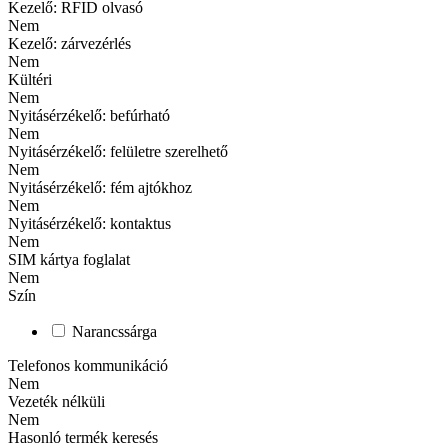
Kezelő: RFID olvasó
Nem
Kezelő: zárvezérlés
Nem
Kültéri
Nem
Nyitásérzékelő: befúrható
Nem
Nyitásérzékelő: felületre szerelhető
Nem
Nyitásérzékelő: fém ajtókhoz
Nem
Nyitásérzékelő: kontaktus
Nem
SIM kártya foglalat
Nem
Szín
Narancssárga
Telefonos kommunikáció
Nem
Vezeték nélküli
Nem
Hasonló termék keresés