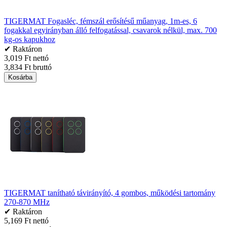
TIGERMAT Fogasléc, fémszál erősítésű műanyag, 1m-es, 6
fogakkal egyirányban álló felfogatással, csavarok nélkül, max. 700
kg-os kapukhoz
✔ Raktáron
3,019 Ft nettó
3,834 Ft bruttó
Kosárba
TIGERMAT tanítható távirányító, 4 gombos, működési tartomány
270-870 MHz
✔ Raktáron
5,169 Ft nettó