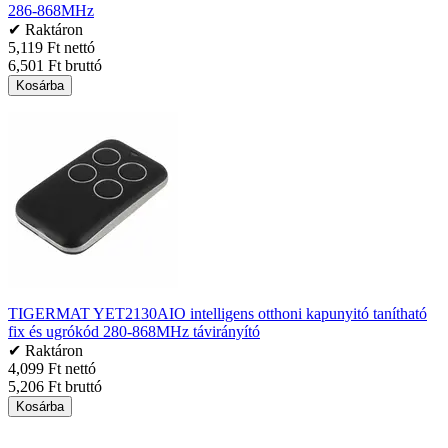
286-868MHz
✔ Raktáron
5,119 Ft nettó
6,501 Ft bruttó
Kosárba
TIGERMAT YET2130AIO intelligens otthoni kapunyitó tanítható
fix és ugrókód 280-868MHz távirányító
✔ Raktáron
4,099 Ft nettó
5,206 Ft bruttó
Kosárba