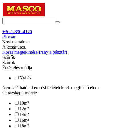
+36-1-390-4170
0
Kosár
Kosár tartalma:
A kosár üres.
Kosár megtekintése
Irány a pénztár!
Szűrők
Szűrők
Érzékelés módja
Nyitás
Nem található a keresési feltételeknek megfelelő elem
Garázskapu mérete
10
m²
12
m²
14
m²
16
m²
18
m²