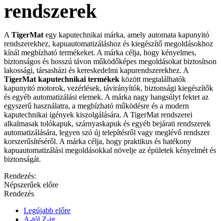
rendszerek
A
TigerMat
egy kaputechnikai márka, amely automata kapunyitó
rendszerekhez, kapuautomatizáláshoz és kiegészítő megoldásokhoz
kínál megbízható termékeket. A márka célja, hogy kényelmes,
biztonságos és hosszú távon működőképes megoldásokat biztosítson
lakossági, társasházi és kereskedelmi kapurendszerekhez. A
TigerMat kaputechnikai termékek
között megtalálhatók
kapunyitó motorok, vezérlések, távirányítók, biztonsági kiegészítők
és egyéb automatizálási elemek. A márka nagy hangsúlyt fektet az
egyszerű használatra, a megbízható működésre és a modern
kaputechnikai igények kiszolgálására. A TigerMat rendszerei
alkalmasak tolókapuk, szárnyaskapuk és egyéb bejárati rendszerek
automatizálására, legyen szó új telepítésről vagy meglévő rendszer
korszerűsítéséről. A márka célja, hogy praktikus és hatékony
kapuautomatizálási megoldásokkal növelje az épületek kényelmét és
biztonságát.
Rendezés:
Népszerűek előre
Rendezés
Legújabb előre
A-tól Z-ig