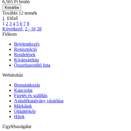
6,565 Ft bruttó
Kosárba
További 12 termék
1
Előző
1
2
3
4
5
6
7
8
Következő
2 - 16
28
Fiókom
Bejelentkezés
Regisztráció
Rendelések
Kívánságlista
Összehasonlító lista
Webáruház
Bemutatkozás
Kapcsolat
Fizetés és szállítás
Ajándékutalvány vásárlása
Márkáink
Oldaltérkép
Hírek
Ügyfélszolgálat