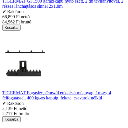
TIGERMAT GF1500 garázskapu nyitó szett, 2 db távirányítóval, 2
részes lánchajtásos sínnel 2x1,8m
✔ Raktáron
66,899 Ft nettó
84,962 Ft bruttó
Kosárba
TIGERMAT Fogasléc, fémszál erősítésű műanyag, 1m-es, 4
felfogatással, 400 kg-os kapuig, fekete, csavarok nélkül
✔ Raktáron
2,139 Ft nettó
2,717 Ft bruttó
Kosárba