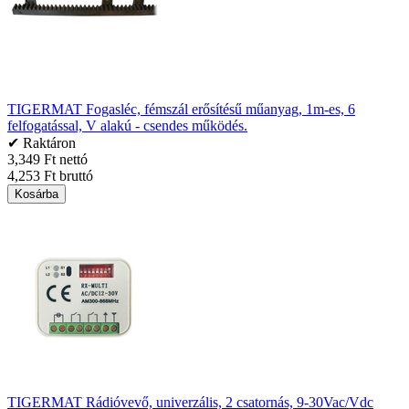
TIGERMAT Fogasléc, fémszál erősítésű műanyag, 1m-es, 6
felfogatással, V alakú - csendes működés.
✔ Raktáron
3,349 Ft nettó
4,253 Ft bruttó
Kosárba
TIGERMAT Rádióvevő, univerzális, 2 csatornás, 9-30Vac/Vdc