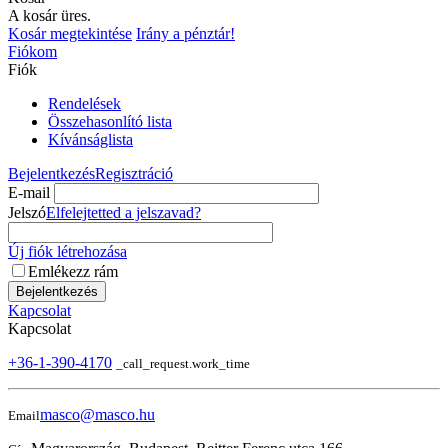
A kosár üres.
Kosár megtekintése
Irány a pénztár!
Fiókom
Fiók
Rendelések
Összehasonlító lista
Kívánságlista
Bejelentkezés
Regisztráció
E-mail
Jelszó
Elfelejtetted a jelszavad?
Új fiók létrehozása
Emlékezz rám
Bejelentkezés
Kapcsolat
Kapcsolat
+36-1-390-4170
_call_request.work_time
masco@masco.hu
Email