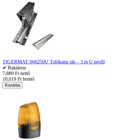
TIGERMAT S66250U Tolókapu sín – 3 m U profil
✔ Raktáron
7,889 Ft nettó
10,019 Ft bruttó
Kosárba