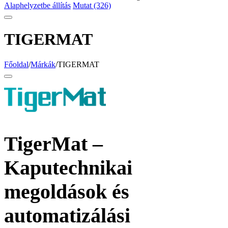
Alaphelyzetbe állítás
Mutat (326)
TIGERMAT
Főoldal
/
Márkák
/
TIGERMAT
TigerMat –
Kaputechnikai
megoldások és
automatizálási