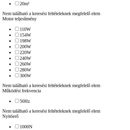
20
m²
Nem található a keresési feltételeknek megfelelő elem
Motor teljesítmény
110
W
154
W
198
W
200
W
220
W
240
W
260
W
280
W
300
W
Nem található a keresési feltételeknek megfelelő elem
Működési frekvencia
50
Hz
Nem található a keresési feltételeknek megfelelő elem
Nyitóerő
1000
N