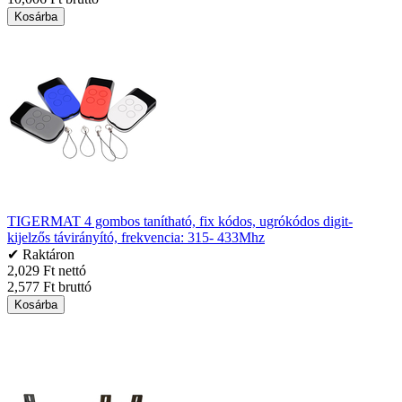
Kosárba
TIGERMAT 4 gombos tanítható, fix kódos, ugrókódos digit-
kijelzős távirányító, frekvencia: 315- 433Mhz
✔ Raktáron
2,029 Ft nettó
2,577 Ft bruttó
Kosárba