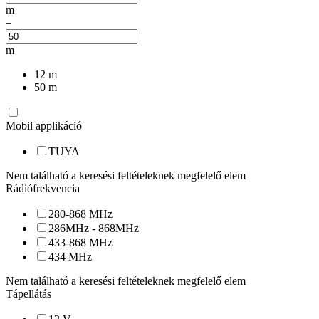
m
–
m
12
m
50
m
Mobil applikáció
TUYA
Nem található a keresési feltételeknek megfelelő elem
Rádiófrekvencia
280-868 MHz
286MHz - 868MHz
433-868 MHz
434 MHz
Nem található a keresési feltételeknek megfelelő elem
Tápellátás