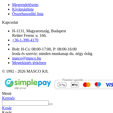
Megrendeléseim
Kívánságlista
Összehasonlító lista
Kapcsolat
H-1131, Magyarország, Budapest
Reitter Ferenc u. 166.
+36-1-390-4170
Bolt: H-Cs: 08:00-17:00, P: 08:00-16:00
Iroda és szerviz: minden munkanap du. négy óráig
masco@masco.hu
Megtekintés térképen
© 1992 - 2026 MASCO Kft.
Menü
Keresés
Kosár
Kosár