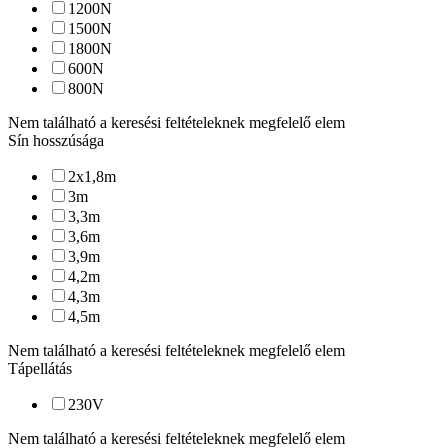
1200
N
1500
N
1800
N
600
N
800
N
Nem található a keresési feltételeknek megfelelő elem
Sín hosszúsága
2x1,8
m
3
m
3,3
m
3,6
m
3,9
m
4,2
m
4,3
m
4,5
m
Nem található a keresési feltételeknek megfelelő elem
Tápellátás
230
V
Nem található a keresési feltételeknek megfelelő elem