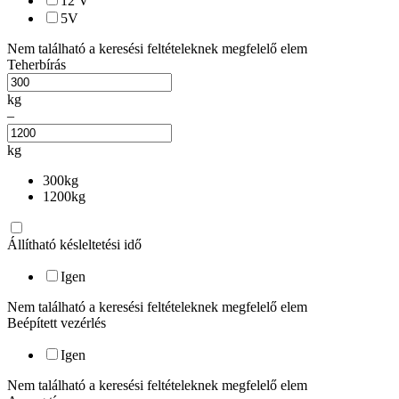
12
V
5
V
Nem található a keresési feltételeknek megfelelő elem
Teherbírás
kg
–
kg
300
kg
1200
kg
Állítható késleltetési idő
Igen
Nem található a keresési feltételeknek megfelelő elem
Beépített vezérlés
Igen
Nem található a keresési feltételeknek megfelelő elem