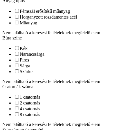
Anyag típus
Fémszál erősítésű műanyag
Horganyzott rozsdamentes acél
Műanyag
Nem található a keresési feltételeknek megfelelő elem
Búra színe
Kék
Narancssárga
Piros
Sárga
Szürke
Nem található a keresési feltételeknek megfelelő elem
Csatornák száma
1 csatornás
2 csatornás
4 csatornás
8 csatornás
Nem található a keresési feltételeknek megfelelő elem
Egyszárnyú üzemmód