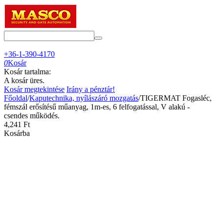
+36-1-390-4170
0
Kosár
Kosár tartalma:
A kosár üres.
Kosár megtekintése
Irány a pénztár!
Főoldal
/
Kaputechnika, nyílászáró mozgatás
/
TIGERMAT Fogasléc,
fémszál erősítésű műanyag, 1m-es, 6 felfogatással, V alakú -
csendes működés.
4,241
Ft
Kosárba