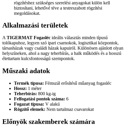
rögzítéshez szükséges szerelési anyagokat külön kell
biztosítani, lehetővé téve a testreszabott rögzítési
megoldásokat.
Alkalmazási területek
A
TIGERMAT Fogasléc
ideális választás minden típusú
tolókapuhoz, legyen szó ipari csarnokok, logisztikai központok,
társasházak vagy családi házak kapuiról. Különösen ajánlott olyan
helyszíneken, ahol a nagy teherbírás, a halk működés és a hosszú
élettartam kulcsfontosságú szempontok.
Műszaki adatok
Termék típusa:
Fémszál erősítésű műanyag fogasléc
Hossz:
1 méter
Teherbírás:
800 kg-ig
Felfogatási pontok száma:
6
Fogazat típusa:
V alakú
Rögzítő elemek:
Nem tartalmaz csavarokat
Előnyök szakemberek számára