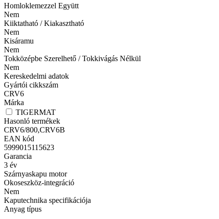
Homloklemezzel Együtt
Nem
Kiiktatható / Kiakasztható
Nem
Kisáramu
Nem
Tokközépbe Szerelhető / Tokkivágás Nélkül
Nem
Kereskedelmi adatok
Gyártói cikkszám
CRV6
Márka
TIGERMAT
Hasonló termékek
CRV6/800,CRV6B
EAN kód
5999015115623
Garancia
3
év
Szárnyaskapu motor
Okoseszköz-integráció
Nem
Kaputechnika specifikációja
Anyag típus