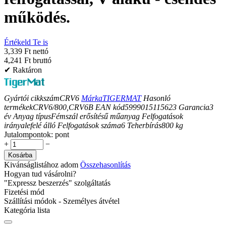
működés.
Értékeld Te is
3,339 Ft nettó
4,241 Ft bruttó
✔ Raktáron
Gyártói cikkszám
CRV6
Márka
TIGERMAT
Hasonló
termékek
CRV6/800,CRV6B
EAN kód
5999015115623
Garancia
3
év
Anyag típus
Fémszál erősítésű műanyag
Felfogatások
iránya
lefelé álló
Felfogatások száma
6
Teherbírás
800
kg
Jutalompontok:
pont
+
−
Kosárba
Kivánságlistához adom
Összehasonlítás
Hogyan tud vásárolni?
"Expressz beszerzés" szolgáltatás
Fizetési mód
Szállítási módok - Személyes átvétel
Kategória lista