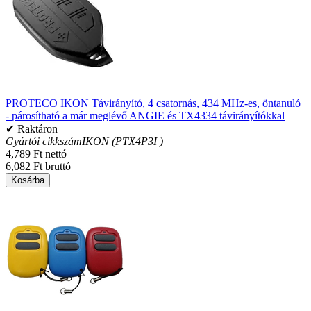
PROTECO IKON Távirányító, 4 csatornás, 434 MHz-es, öntanuló
- párosítható a már meglévő ANGIE és TX4334 távirányítókkal
✔ Raktáron
Gyártói cikkszám
IKON (PTX4P3I )
4,789 Ft nettó
6,082 Ft bruttó
Kosárba