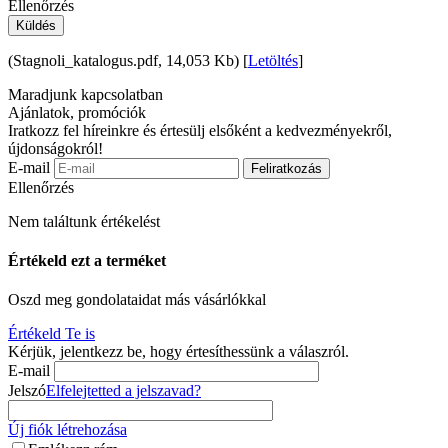
Ellenőrzés
Küldés
(Stagnoli_katalogus.pdf, 14,053 Kb) [
Letöltés
]
Maradjunk kapcsolatban
Ajánlatok, promóciók
Iratkozz fel híreinkre és értesülj elsőként a kedvezményekről,
újdonságokról!
E-mail
Feliratkozás
Ellenőrzés
Nem találtunk értékelést
Értékeld ezt a terméket
Oszd meg gondolataidat más vásárlókkal
Értékeld Te is
Kérjük, jelentkezz be, hogy értesíthessünk a válaszról.
E-mail
Jelszó
Elfelejtetted a jelszavad?
Új fiók létrehozása