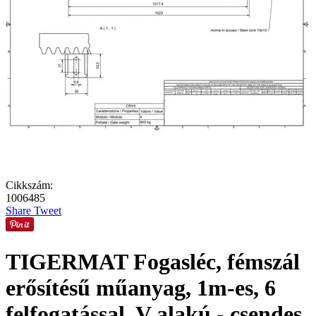
Cikkszám:
1006485
Share
Tweet
TIGERMAT Fogasléc, fémszál
erősítésű műanyag, 1m-es, 6
felfogatással, V alakú - csendes