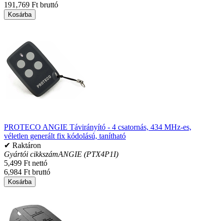
191,769 Ft bruttó
Kosárba
PROTECO ANGIE Távirányító - 4 csatornás, 434 MHz-es,
véletlen generált fix kódolású, tanítható
✔ Raktáron
Gyártói cikkszám
ANGIE (PTX4P1I)
5,499 Ft nettó
6,984 Ft bruttó
Kosárba