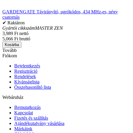
GARDENGATE Távirányító, ugrókódos, 434 MHz-es, négy
csatornás
✔ Raktáron
Gyártói cikkszám
MASTER ZEN
3,989 Ft nettó
5,066 Ft bruttó
Kosárba
Tovább
Fiókom
Bejelentkezés
Regisztráció
Rendelések
Kívánságlista
Összehasonlító lista
Webáruház
Bemutatkozás
Kapcsolat
Fizetés és szállítás
Ajándékutalvány vásárlása
Márkáink