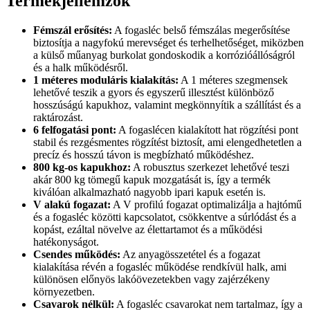
Termékjellemzők
Fémszál erősítés:
A fogasléc belső fémszálas megerősítése
biztosítja a nagyfokú merevséget és terhelhetőséget, miközben
a külső műanyag burkolat gondoskodik a korrózióállóságról
és a halk működésről.
1 méteres moduláris kialakítás:
A 1 méteres szegmensek
lehetővé teszik a gyors és egyszerű illesztést különböző
hosszúságú kapukhoz, valamint megkönnyítik a szállítást és a
raktározást.
6 felfogatási pont:
A fogaslécen kialakított hat rögzítési pont
stabil és rezgésmentes rögzítést biztosít, ami elengedhetetlen a
precíz és hosszú távon is megbízható működéshez.
800 kg-os kapukhoz:
A robusztus szerkezet lehetővé teszi
akár 800 kg tömegű kapuk mozgatását is, így a termék
kiválóan alkalmazható nagyobb ipari kapuk esetén is.
V alakú fogazat:
A V profilú fogazat optimalizálja a hajtómű
és a fogasléc közötti kapcsolatot, csökkentve a súrlódást és a
kopást, ezáltal növelve az élettartamot és a működési
hatékonyságot.
Csendes működés:
Az anyagösszetétel és a fogazat
kialakítása révén a fogasléc működése rendkívül halk, ami
különösen előnyös lakóövezetekben vagy zajérzékeny
környezetben.
Csavarok nélkül:
A fogasléc csavarokat nem tartalmaz, így a