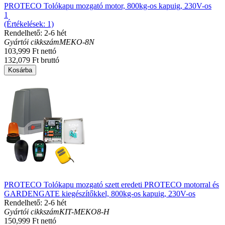
PROTECO Tolókapu mozgató motor, 800kg-os kapuig, 230V-os
1
(Értékelések: 1)
Rendelhető: 2-6 hét
Gyártói cikkszám
MEKO-8N
103,999 Ft nettó
132,079 Ft bruttó
Kosárba
PROTECO Tolókapu mozgató szett eredeti PROTECO motorral és
GARDENGATE kiegészítőkkel, 800kg-os kapuig, 230V-os
Rendelhető: 2-6 hét
Gyártói cikkszám
KIT-MEKO8-H
150,999 Ft nettó