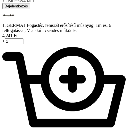
Emlékezz rám
Bejelentkezés
TIGERMAT Fogasléc, fémszál erősítésű műanyag, 1m-es, 6
felfogatással, V alakú - csendes működés.
4,241
Ft
+
−