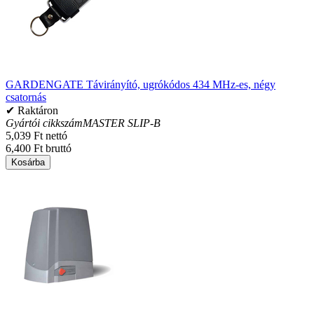
GARDENGATE Távirányító, ugrókódos 434 MHz-es, négy
csatornás
✔ Raktáron
Gyártói cikkszám
MASTER SLIP-B
5,039 Ft nettó
6,400 Ft bruttó
Kosárba