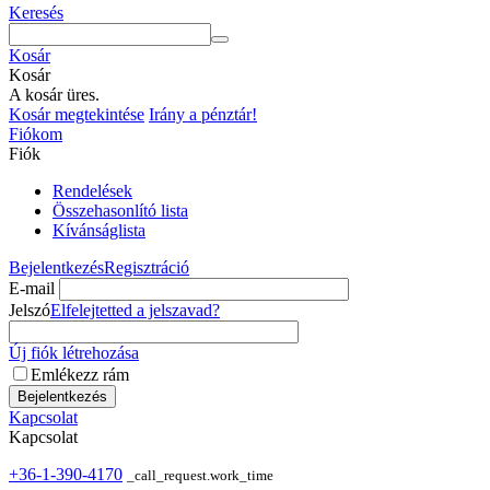
Keresés
Kosár
Kosár
A kosár üres.
Kosár megtekintése
Irány a pénztár!
Fiókom
Fiók
Rendelések
Összehasonlító lista
Kívánságlista
Bejelentkezés
Regisztráció
E-mail
Jelszó
Elfelejtetted a jelszavad?
Új fiók létrehozása
Emlékezz rám
Bejelentkezés
Kapcsolat
Kapcsolat
+36-1-390-4170
_call_request.work_time