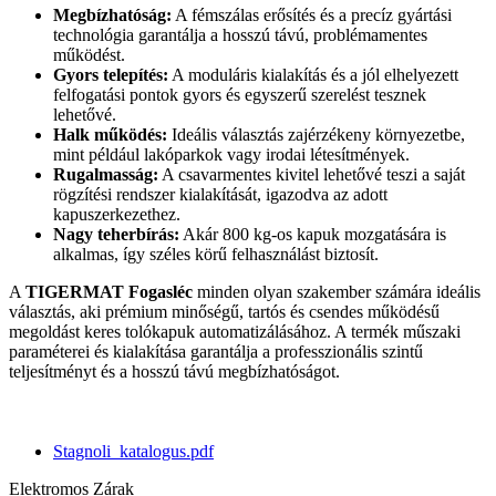
Megbízhatóság:
A fémszálas erősítés és a precíz gyártási
technológia garantálja a hosszú távú, problémamentes
működést.
Gyors telepítés:
A moduláris kialakítás és a jól elhelyezett
felfogatási pontok gyors és egyszerű szerelést tesznek
lehetővé.
Halk működés:
Ideális választás zajérzékeny környezetbe,
mint például lakóparkok vagy irodai létesítmények.
Rugalmasság:
A csavarmentes kivitel lehetővé teszi a saját
rögzítési rendszer kialakítását, igazodva az adott
kapuszerkezethez.
Nagy teherbírás:
Akár 800 kg-os kapuk mozgatására is
alkalmas, így széles körű felhasználást biztosít.
A
TIGERMAT Fogasléc
minden olyan szakember számára ideális
választás, aki prémium minőségű, tartós és csendes működésű
megoldást keres tolókapuk automatizálásához. A termék műszaki
paraméterei és kialakítása garantálja a professzionális szintű
teljesítményt és a hosszú távú megbízhatóságot.
Stagnoli_katalogus.pdf
Elektromos Zárak