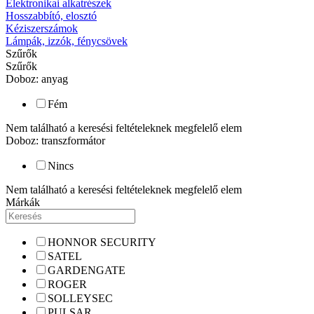
Elektronikai alkatrészek
Hosszabbító, elosztó
Kéziszerszámok
Lámpák, izzók, fénycsövek
Szűrők
Szűrők
Doboz: anyag
Fém
Nem található a keresési feltételeknek megfelelő elem
Doboz: transzformátor
Nincs
Nem található a keresési feltételeknek megfelelő elem
Márkák
HONNOR SECURITY
SATEL
GARDENGATE
ROGER
SOLLEYSEC
PULSAR