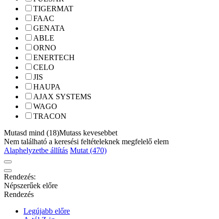
TIGERMAT
FAAC
GENATA
ABLE
ORNO
ENERTECH
CELO
JIS
HAUPA
AJAX SYSTEMS
WAGO
TRACON
Mutasd mind (18)
Mutass kevesebbet
Nem található a keresési feltételeknek megfelelő elem
Alaphelyzetbe állítás
Mutat (470)
Rendezés:
Népszerűek előre
Rendezés
Legújabb előre