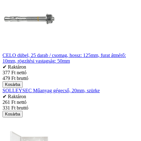
CELO dübel, 25 darab / csomag, hossz: 125mm, furat átmérő:
10mm, rögzítési vastagság: 50mm
✔ Raktáron
377 Ft nettó
479 Ft bruttó
Kosárba
SOLLEYSEC Műanyag gégecső, 20mm, szürke
✔ Raktáron
261 Ft nettó
331 Ft bruttó
Kosárba