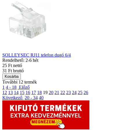
SOLLEYSEC RJ11 telefon dugó 6/4
Rendelhető: 2-6 hét
25 Ft nettó
31 Ft bruttó
Kosárba
További 12 termék
1
4 - 18
Előző
12
13
14
15
16
17
18
19
20
21
22
23
24
25
26
Következő
20 - 34
40