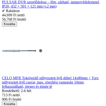
PULSAR DVR szerelődoboz – fém, zárható, tampervédelemmel,
IP20, 432 × 501 × 121 mm (±2 mm)
✔ Raktáron
44,699 Ft nettó
56,768 Ft bruttó
Kosárba
CELO MFR Tokrögzítő süllyesztett fejű dübel 14x80mm + Torx
süllyesztett fejű csavar, max. rögzítési vastagság 10mm,
felhasználható, üreges és tömör té
Rendelhető: 2-6 hét
713 Ft nettó
906 Ft bruttó
Kosárba