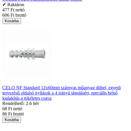
✔ Raktáron
477 Ft nettó
606 Ft bruttó
Kosárba
CELO NF Standard 12x60mm szárnyas műanyag dübel, egyedi
tervezésű oldalsó nyílások a 4 irányú tágulásért, speciális belső
kialakítás a tökéletes csava
Rendelhető: 2-6 hét
68 Ft nettó
86 Ft bruttó
Kosárba