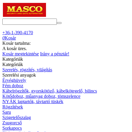
+36-1-390-4170
0
Kosár
Kosár tartalma:
A kosár üres.
Kosár megtekintése
Irány a pénztár!
Kategóriák
Kategóriák
Szerelés, rögzítés, világítás
Szerelési anyagok
Érvéghüvely
Fém doboz
Kábelrögzítők, gyorskötöző, kábelkötegelő, bilincs
Kötődoboz, műanyag doboz, tömszelence
NYÁK laptartók, távtartó tüskék
Rögzítések
Saru
Szigetelőszalag
Zsugorcső
Sorkapocs