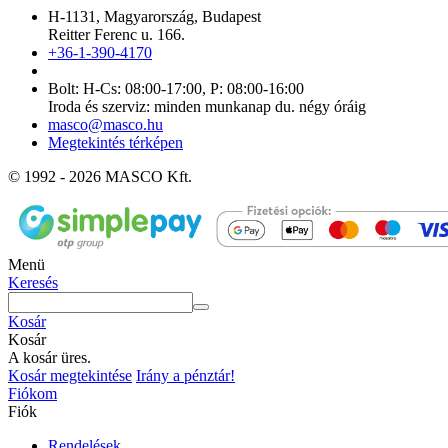
H-1131, Magyarország, Budapest
Reitter Ferenc u. 166.
+36-1-390-4170
Bolt: H-Cs: 08:00-17:00, P: 08:00-16:00
Iroda és szerviz: minden munkanap du. négy óráig
masco@masco.hu
Megtekintés térképen
© 1992 - 2026 MASCO Kft.
Menü
Keresés
Kosár
Kosár
A kosár üres.
Kosár megtekintése
Irány a pénztár!
Fiókom
Fiók
Rendelések