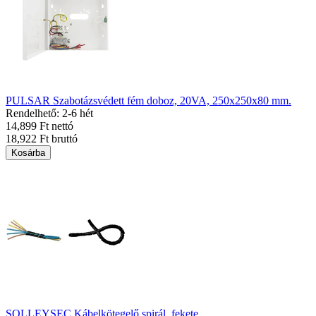
PULSAR Szabotázsvédett fém doboz, 20VA, 250x250x80 mm.
Rendelhető: 2-6 hét
14,899 Ft nettó
18,922 Ft bruttó
Kosárba
SOLLEYSEC Kábelkötegelő spirál, fekete