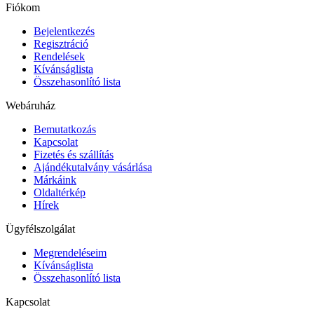
Fiókom
Bejelentkezés
Regisztráció
Rendelések
Kívánságlista
Összehasonlító lista
Webáruház
Bemutatkozás
Kapcsolat
Fizetés és szállítás
Ajándékutalvány vásárlása
Márkáink
Oldaltérkép
Hírek
Ügyfélszolgálat
Megrendeléseim
Kívánságlista
Összehasonlító lista
Kapcsolat