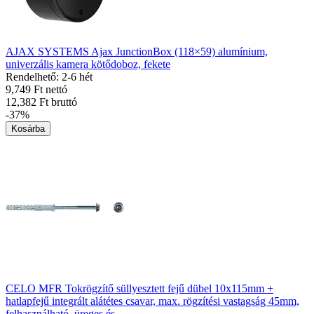
AJAX SYSTEMS Ajax JunctionBox (118×59) alumínium,
univerzális kamera kötődoboz, fekete
Rendelhető: 2-6 hét
9,749 Ft nettó
12,382 Ft bruttó
-37%
Kosárba
CELO MFR Tokrögzítő süllyesztett fejű dübel 10x115mm +
hatlapfejű integrált alátétes csavar, max. rögzítési vastagság 45mm,
felhasználható, üreges és