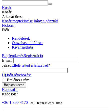
Kosár
Kosár
A kosár üres.
Kosár megtekintése
Irány a pénztár!
Fiókom
Fiók
Rendelések
Összehasonlító lista
Kívánságlista
Bejelentkezés
Regisztráció
E-mail
Jelszó
Elfelejtetted a jelszavad?
Új fiók létrehozása
Emlékezz rám
Bejelentkezés
Kapcsolat
Kapcsolat
+36-1-390-4170
_call_request.work_time