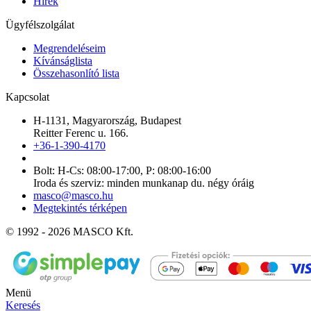
Hírek
Ügyfélszolgálat
Megrendeléseim
Kívánságlista
Összehasonlító lista
Kapcsolat
H-1131, Magyarország, Budapest
Reitter Ferenc u. 166.
+36-1-390-4170
Bolt: H-Cs: 08:00-17:00, P: 08:00-16:00
Iroda és szerviz: minden munkanap du. négy óráig
masco@masco.hu
Megtekintés térképen
© 1992 - 2026 MASCO Kft.
Menü
Keresés