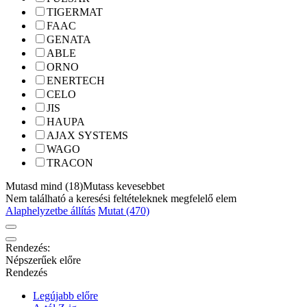
TIGERMAT
FAAC
GENATA
ABLE
ORNO
ENERTECH
CELO
JIS
HAUPA
AJAX SYSTEMS
WAGO
TRACON
Mutasd mind (18)
Mutass kevesebbet
Nem található a keresési feltételeknek megfelelő elem
Alaphelyzetbe állítás
Mutat (470)
Rendezés:
Népszerűek előre
Rendezés
Legújabb előre