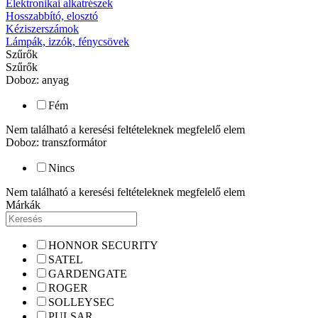
Elektronikai alkatrészek
Hosszabbító, elosztó
Kéziszerszámok
Lámpák, izzók, fénycsövek
Szűrők
Szűrők
Doboz: anyag
Fém
Nem található a keresési feltételeknek megfelelő elem
Doboz: transzformátor
Nincs
Nem található a keresési feltételeknek megfelelő elem
Márkák
HONNOR SECURITY
SATEL
GARDENGATE
ROGER
SOLLEYSEC
PULSAR