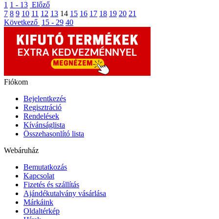
1
1 - 13
Előző
7
8
9
10
11
12
13
14
15
16
17
18
19
20
21
Következő
15 - 29
40
Fiókom
Bejelentkezés
Regisztráció
Rendelések
Kívánságlista
Összehasonlító lista
Webáruház
Bemutatkozás
Kapcsolat
Fizetés és szállítás
Ajándékutalvány vásárlása
Márkáink
Oldaltérkép