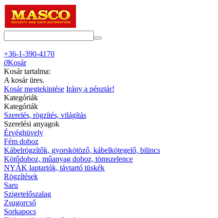
+36-1-390-4170
0
Kosár
Kosár tartalma:
A kosár üres.
Kosár megtekintése
Irány a pénztár!
Kategóriák
Kategóriák
Szerelés, rögzítés, világítás
Szerelési anyagok
Érvéghüvely
Fém doboz
Kábelrögzítők, gyorskötöző, kábelkötegelő, bilincs
Kötődoboz, műanyag doboz, tömszelence
NYÁK laptartók, távtartó tüskék
Rögzítések
Saru
Szigetelőszalag
Zsugorcső
Sorkapocs