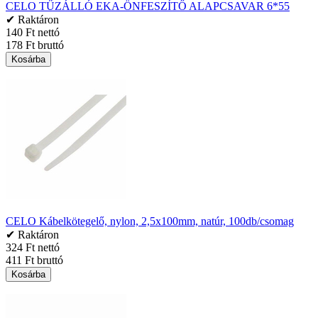
CELO TŰZÁLLÓ EKA-ÖNFESZÍTŐ ALAPCSAVAR 6*55
✔ Raktáron
140 Ft nettó
178 Ft bruttó
Kosárba
CELO Kábelkötegelő, nylon, 2,5x100mm, natúr, 100db/csomag
✔ Raktáron
324 Ft nettó
411 Ft bruttó
Kosárba