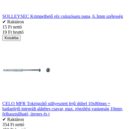
SOLLEYSEC Krimpelhető réz csúszósaru papa, 6.3mm szélesség
✔ Raktáron
15 Ft nettó
19 Ft bruttó
Kosárba
CELO MFR Tokrögzítő süllyesztett fejű dübel 10x80mm +
hatlapfejű integrált alátétes csavar, max. rögzítési vastagság 10mm,
felhasználható, üreges és t
✔ Raktáron
354 Ft nettó