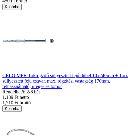
450 Ft bruttó
Kosárba
CELO MFR Tokrögzítő süllyesztett fejű dübel 10x240mm + Torx
süllyesztett fejű csavar, max. rögzítési vastagság 170mm,
felhasználható, üreges és tömör
Rendelhető: 2-6 hét
1,189 Ft nettó
1,510 Ft bruttó
Kosárba