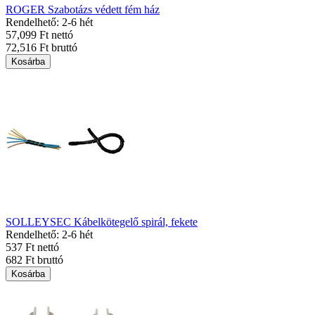
ROGER Szabotázs védett fém ház
Rendelhető: 2-6 hét
57,099 Ft nettó
72,516 Ft bruttó
Kosárba
SOLLEYSEC Kábelkötegelő spirál, fekete
Rendelhető: 2-6 hét
537 Ft nettó
682 Ft bruttó
Kosárba