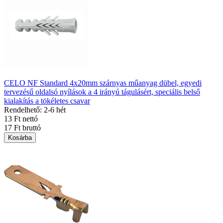
CELO NF Standard 4x20mm szárnyas műanyag dübel, egyedi
tervezésű oldalsó nyílások a 4 irányú tágulásért, speciális belső
kialakítás a tökéletes csavar
Rendelhető: 2-6 hét
13 Ft nettó
17 Ft bruttó
Kosárba