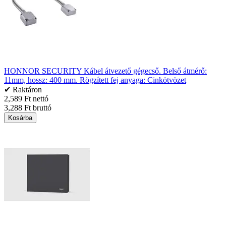
HONNOR SECURITY Kábel átvezető gégecső. Belső átmérő:
11mm, hossz: 400 mm. Rögzített fej anyaga: Cinkötvözet
✔ Raktáron
2,589 Ft nettó
3,288 Ft bruttó
Kosárba