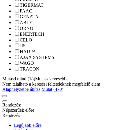
TIGERMAT
FAAC
GENATA
ABLE
ORNO
ENERTECH
CELO
JIS
HAUPA
AJAX SYSTEMS
WAGO
TRACON
Mutasd mind (18)
Mutass kevesebbet
Nem található a keresési feltételeknek megfelelő elem
Alaphelyzetbe állítás
Mutat (470)
Rendezés:
Népszerűek előre
Rendezés
Legújabb előre