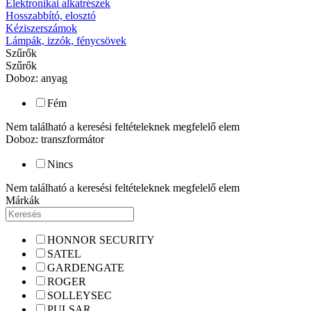
Elektronikai alkatrészek
Hosszabbító, elosztó
Kéziszerszámok
Lámpák, izzók, fénycsövek
Szűrők
Szűrők
Doboz: anyag
Fém
Nem található a keresési feltételeknek megfelelő elem
Doboz: transzformátor
Nincs
Nem található a keresési feltételeknek megfelelő elem
Márkák
HONNOR SECURITY
SATEL
GARDENGATE
ROGER
SOLLEYSEC
PULSAR