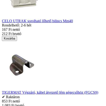
CELO UTRAK sorolható lőhető bilincs Mm40
Rendelhető: 2-6 hét
167 Ft nettó
212 Ft bruttó
Kosárba
TIGERMAT Végzáró, kábel átvezető fém gégecsőhöz (FGCS9)
✔ Raktáron
853 Ft nettó
1,083 Ft bruttó