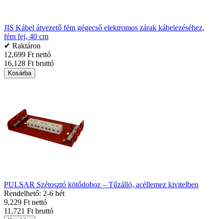
JIS Kábel átvezető fém gégecső elektromos zárak kábelezéséhez,
fém fej, 40 cm
✔ Raktáron
12,699 Ft nettó
16,128 Ft bruttó
Kosárba
PULSAR Szétosztó kötődoboz – Tűzálló, acéllemez kivitelben
Rendelhető: 2-6 hét
9,229 Ft nettó
11,721 Ft bruttó