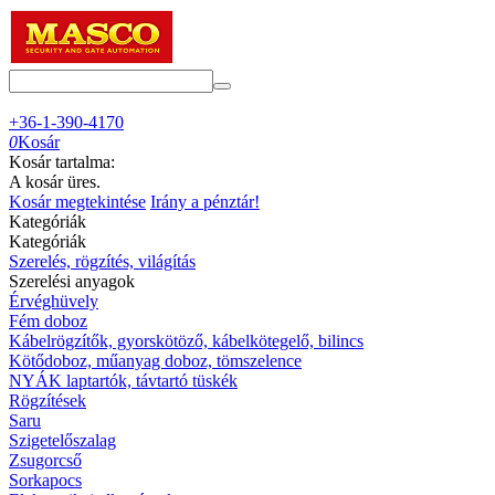
+36-1-390-4170
0
Kosár
Kosár tartalma:
A kosár üres.
Kosár megtekintése
Irány a pénztár!
Kategóriák
Kategóriák
Szerelés, rögzítés, világítás
Szerelési anyagok
Érvéghüvely
Fém doboz
Kábelrögzítők, gyorskötöző, kábelkötegelő, bilincs
Kötődoboz, műanyag doboz, tömszelence
NYÁK laptartók, távtartó tüskék
Rögzítések
Saru
Szigetelőszalag
Zsugorcső
Sorkapocs