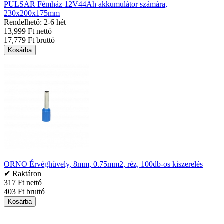
PULSAR Fémház 12V44Ah akkumulátor számára,
230x200x175mm
Rendelhető: 2-6 hét
13,999 Ft nettó
17,779 Ft bruttó
Kosárba
ORNO Érvéghüvely, 8mm, 0.75mm2, réz, 100db-os kiszerelés
✔ Raktáron
317 Ft nettó
403 Ft bruttó
Kosárba