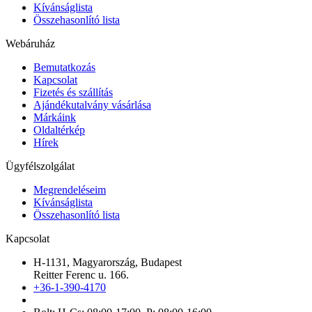
Kívánságlista
Összehasonlító lista
Webáruház
Bemutatkozás
Kapcsolat
Fizetés és szállítás
Ajándékutalvány vásárlása
Márkáink
Oldaltérkép
Hírek
Ügyfélszolgálat
Megrendeléseim
Kívánságlista
Összehasonlító lista
Kapcsolat
H-1131, Magyarország, Budapest
Reitter Ferenc u. 166.
+36-1-390-4170