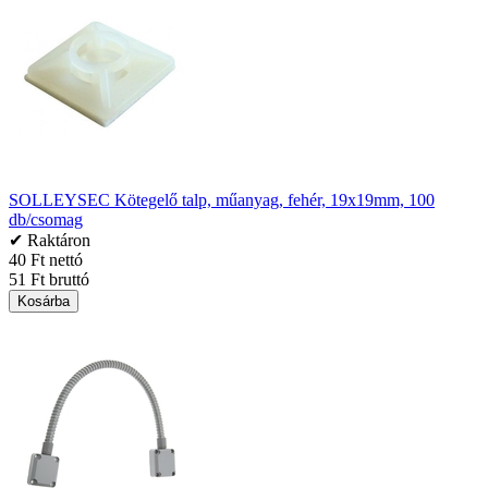
SOLLEYSEC Kötegelő talp, műanyag, fehér, 19x19mm, 100
db/csomag
✔ Raktáron
40 Ft nettó
51 Ft bruttó
Kosárba