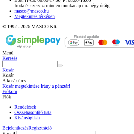
Bolt: H-Cs: 08:00-17:00, P: 08:00-16:00
Iroda és szerviz: minden munkanap du. négy óráig
masco@masco.hu
Megtekintés térképen
© 1992 - 2026 MASCO Kft.
Menü
Keresés
Kosár
Kosár
A kosár üres.
Kosár megtekintése
Irány a pénztár!
Fiókom
Fiók
Rendelések
Összehasonlító lista
Kívánságlista
Bejelentkezés
Regisztráció
E-mail