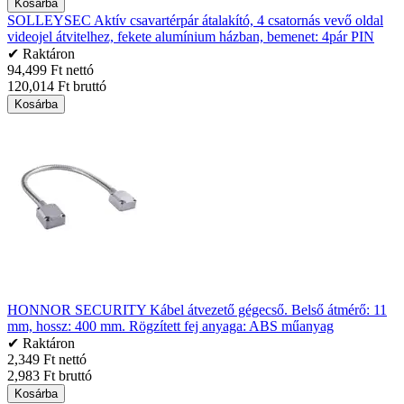
Kosárba
SOLLEYSEC Aktív csavartérpár átalakító, 4 csatornás vevő oldal
videojel átvitelhez, fekete alumínium házban, bemenet: 4pár PIN
✔ Raktáron
94,499 Ft nettó
120,014 Ft bruttó
Kosárba
HONNOR SECURITY Kábel átvezető gégecső. Belső átmérő: 11
mm, hossz: 400 mm. Rögzített fej anyaga: ABS műanyag
✔ Raktáron
2,349 Ft nettó
2,983 Ft bruttó
Kosárba