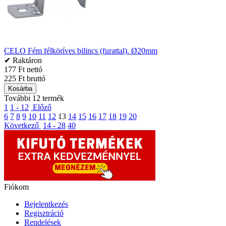
CELO Fém félköríves bilincs (furattal). Ø20mm
✔ Raktáron
177 Ft nettó
225 Ft bruttó
Kosárba
További 12 termék
1
1 - 12
Előző
6
7
8
9
10
11
12
13
14
15
16
17
18
19
20
Következő
14 - 28
40
Fiókom
Bejelentkezés
Regisztráció
Rendelések