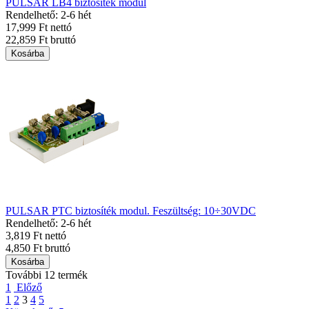
PULSAR LB4 biztosíték modul
Rendelhető: 2-6 hét
17,999 Ft nettó
22,859 Ft bruttó
Kosárba
PULSAR PTC biztosíték modul. Feszültség: 10÷30VDC
Rendelhető: 2-6 hét
3,819 Ft nettó
4,850 Ft bruttó
Kosárba
További 12 termék
1
Előző
1
2
3
4
5