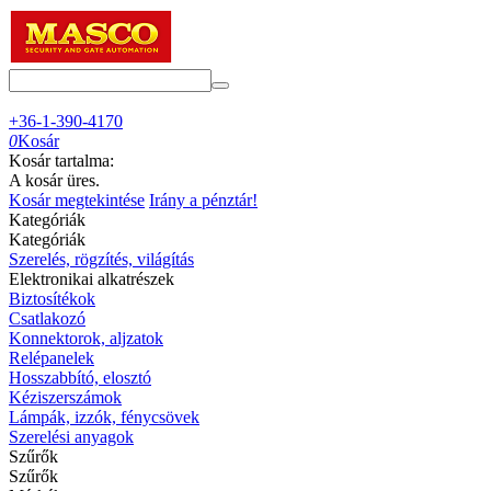
+36-1-390-4170
0
Kosár
Kosár tartalma:
A kosár üres.
Kosár megtekintése
Irány a pénztár!
Kategóriák
Kategóriák
Szerelés, rögzítés, világítás
Elektronikai alkatrészek
Biztosítékok
Csatlakozó
Konnektorok, aljzatok
Relépanelek
Hosszabbító, elosztó
Kéziszerszámok
Lámpák, izzók, fénycsövek
Szerelési anyagok
Szűrők
Szűrők