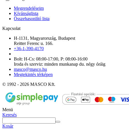
Megrendeléseim
Kívánságlista
Összehasonlító lista
Kapcsolat
H-1131, Magyarország, Budapest
Reitter Ferenc u. 166.
+36-1-390-4170
Bolt: H-Cs: 08:00-17:00, P: 08:00-16:00
Iroda és szerviz: minden munkanap du. négy óráig
masco@masco.hu
Megtekintés térképen
© 1992 - 2026 MASCO Kft.
Menü
Keresés
Kosár