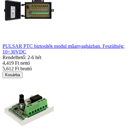
PULSAR PTC biztosíték modul műanyagházban. Feszültség:
10÷30VDC
Rendelhető: 2-6 hét
4,419 Ft nettó
5,612 Ft bruttó
Kosárba