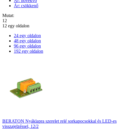
Ár: növekvő
Ár: csökkenő
Mutat:
12
12 egy oldalon
24 egy oldalon
48 egy oldalon
96 egy oldalon
192 egy oldalon
BERATON Nyáklapra szerelet relé sorkapocsokkal és LED-es
visszajelzéssel, 12/2