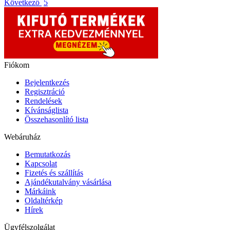
Következő
5
Fiókom
Bejelentkezés
Regisztráció
Rendelések
Kívánságlista
Összehasonlító lista
Webáruház
Bemutatkozás
Kapcsolat
Fizetés és szállítás
Ajándékutalvány vásárlása
Márkáink
Oldaltérkép
Hírek
Ügyfélszolgálat