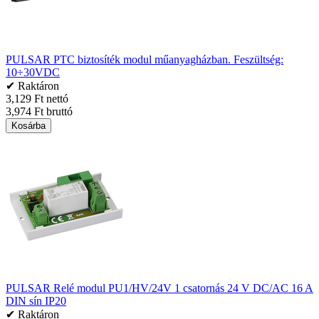
PULSAR PTC biztosíték modul műanyagházban. Feszültség:
10÷30VDC
✔ Raktáron
3,129 Ft nettó
3,974 Ft bruttó
Kosárba
PULSAR Relé modul PU1/HV/24V 1 csatornás 24 V DC/AC 16 A
DIN sín IP20
✔ Raktáron