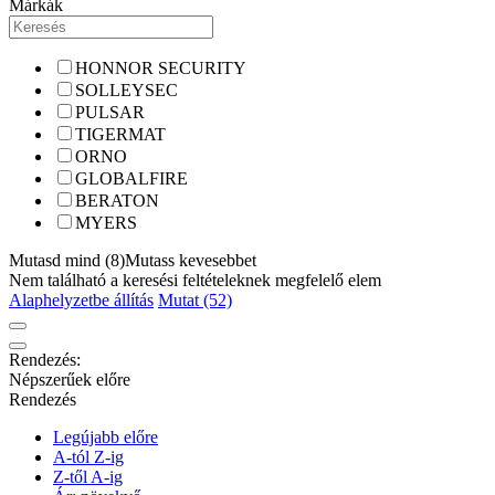
Márkák
HONNOR SECURITY
SOLLEYSEC
PULSAR
TIGERMAT
ORNO
GLOBALFIRE
BERATON
MYERS
Mutasd mind (8)
Mutass kevesebbet
Nem található a keresési feltételeknek megfelelő elem
Alaphelyzetbe állítás
Mutat (52)
Rendezés:
Népszerűek előre
Rendezés
Legújabb előre
A-tól Z-ig
Z-től A-ig