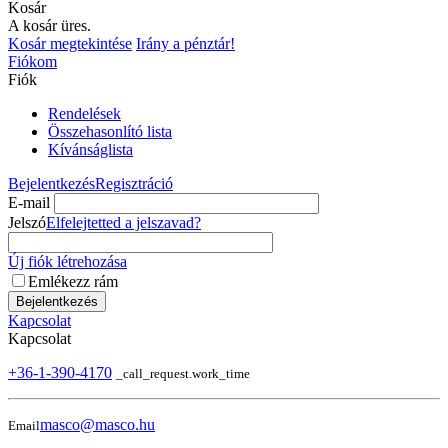
Kosár
A kosár üres.
Kosár megtekintése
Irány a pénztár!
Fiókom
Fiók
Rendelések
Összehasonlító lista
Kívánságlista
Bejelentkezés
Regisztráció
E-mail
Jelszó
Elfelejtetted a jelszavad?
Új fiók létrehozása
Emlékezz rám
Bejelentkezés
Kapcsolat
Kapcsolat
+36-1-390-4170
_call_request.work_time
masco@masco.hu
Email