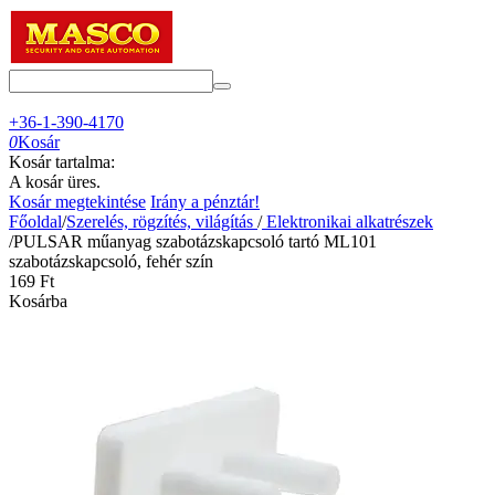
+36-1-390-4170
0
Kosár
Kosár tartalma:
A kosár üres.
Kosár megtekintése
Irány a pénztár!
Főoldal
/
Szerelés, rögzítés, világítás
/
Elektronikai alkatrészek
/
PULSAR műanyag szabotázskapcsoló tartó ML101
szabotázskapcsoló, fehér szín
‍169‍
Ft
Kosárba