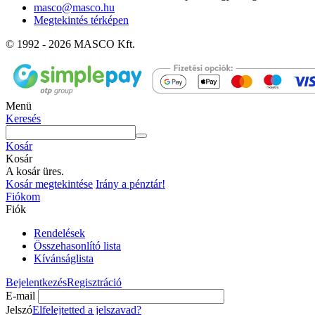
masco@masco.hu
Megtekintés térképen
© 1992 - 2026 MASCO Kft.
Menü
Keresés
Kosár
Kosár
A kosár üres.
Kosár megtekintése
Irány a pénztár!
Fiókom
Fiók
Rendelések
Összehasonlító lista
Kívánságlista
Bejelentkezés
Regisztráció
E-mail
Jelszó
Elfelejtetted a jelszavad?