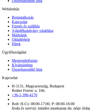
Összehasonlító lista
Webáruház
Bemutatkozás
Kapcsolat
Fizetés és szállítás
Ajándékutalvány vásárlása
Márkáink
Oldaltérkép
Hírek
Ügyfélszolgálat
Megrendeléseim
Kívánságlista
Összehasonlító lista
Kapcsolat
H-1131, Magyarország, Budapest
Reitter Ferenc u. 166.
+36-1-390-4170
Bolt: H-Cs: 08:00-17:00, P: 08:00-16:00
Iroda és szerviz: minden munkanap du. négy óráig