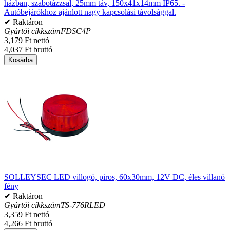
házban, szabotázzsal, 25mm táv, 150x41x14mm IP65. -
Autóbejárókhoz ajánlott nagy kapcsolási távolsággal.
✔ Raktáron
Gyártói cikkszám
FDSC4P
3,179 Ft nettó
4,037 Ft bruttó
Kosárba
SOLLEYSEC LED villogó, piros, 60x30mm, 12V DC, éles villanó
fény
✔ Raktáron
Gyártói cikkszám
TS-776RLED
3,359 Ft nettó
4,266 Ft bruttó