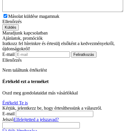
Másolat küldése magamnak
Ellenőrzés
Küldés
Maradjunk kapcsolatban
Ajánlatok, promóciók
Iratkozz fel híreinkre és értesülj elsőként a kedvezményekről,
újdonságokról!
E-mail
Feliratkozás
Ellenőrzés
Nem találtunk értékelést
Értékeld ezt a terméket
Oszd meg gondolataidat más vásárlókkal
Értékeld Te is
Kérjük, jelentkezz be, hogy értesíthessünk a válaszról.
E-mail
Jelszó
Elfelejtetted a jelszavad?
Új fiók létrehozása