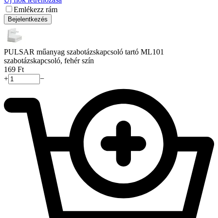
Emlékezz rám
Bejelentkezés
PULSAR műanyag szabotázskapcsoló tartó ML101
szabotázskapcsoló, fehér szín
‍169‍
Ft
+
−