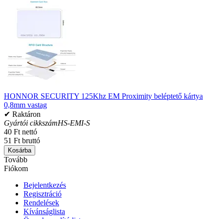
HONNOR SECURITY 125Khz EM Proximity beléptető kártya
0,8mm vastag
✔ Raktáron
Gyártói cikkszám
HS-EMI-S
40 Ft nettó
51 Ft bruttó
Kosárba
Tovább
Fiókom
Bejelentkezés
Regisztráció
Rendelések
Kívánságlista