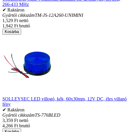
266-433 MHz
✔ Raktáron
Gyártói cikkszám
TM-JS-12A260-UNIMINI
1,529 Ft nettó
1,942 Ft bruttó
Kosárba
SOLLEYSEC LED villogó, kék, 60x30mm, 12V DC, éles villanó
fény
✔ Raktáron
Gyártói cikkszám
TS-776BLED
3,359 Ft nettó
4,266 Ft bruttó
Kosárba