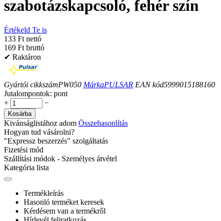
szabotázskapcsoló, fehér szín
Értékeld Te is
133 Ft nettó
169 Ft bruttó
✔ Raktáron
Gyártói cikkszám
PW050
Márka
PULSAR
EAN kód
5999015188160
Jutalompontok:
pont
+
−
Kosárba
Kivánságlistához adom
Összehasonlítás
Hogyan tud vásárolni?
"Expressz beszerzés" szolgáltatás
Fizetési mód
Szállítási módok - Személyes átvétel
Kategória lista
Termékleírás
Hasonló terméket keresek
Kérdésem van a termékről
Hírlevél feliratkozás