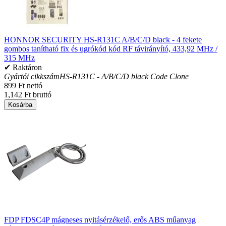
HONNOR SECURITY HS-R131C A/B/C/D black - 4 fekete
gombos tanítható fix és ugrókód kód RF távirányító, 433,92 MHz /
315 MHz
✔ Raktáron
Gyártói cikkszám
HS-R131C - A/B/C/D black Code Clone
899 Ft nettó
1,142 Ft bruttó
Kosárba
FDP FDSC4P mágneses nyitásérzékelő, erős ABS műanyag