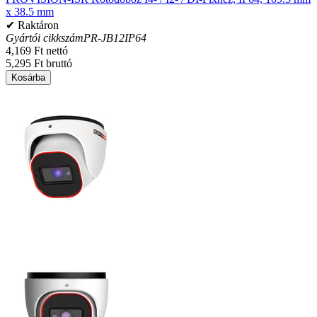
x 38.5 mm
✔ Raktáron
Gyártói cikkszám
PR-JB12IP64
4,169 Ft nettó
5,295 Ft bruttó
Kosárba