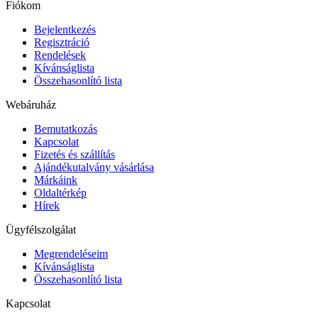
Fiókom
Bejelentkezés
Regisztráció
Rendelések
Kívánságlista
Összehasonlító lista
Webáruház
Bemutatkozás
Kapcsolat
Fizetés és szállítás
Ajándékutalvány vásárlása
Márkáink
Oldaltérkép
Hírek
Ügyfélszolgálat
Megrendeléseim
Kívánságlista
Összehasonlító lista
Kapcsolat