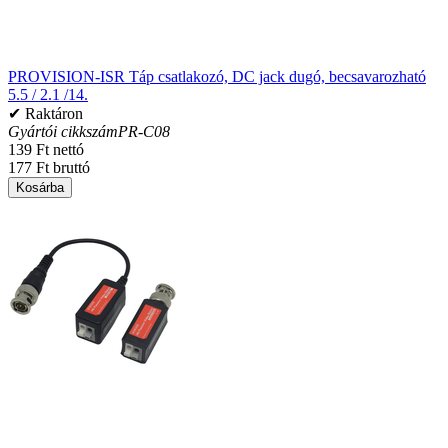
PROVISION-ISR Táp csatlakozó, DC jack dugó, becsavarozható
5.5 / 2.1 /14.
✔ Raktáron
Gyártói cikkszám
PR-C08
139 Ft nettó
177 Ft bruttó
Kosárba