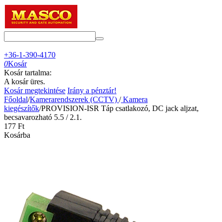
+36-1-390-4170
0
Kosár
Kosár tartalma:
A kosár üres.
Kosár megtekintése
Irány a pénztár!
Főoldal
/
Kamerarendszerek (CCTV)
/
Kamera
kiegészítők
/
PROVISION-ISR Táp csatlakozó, DC jack aljzat,
becsavarozható 5.5 / 2.1.
‍177‍
Ft
Kosárba