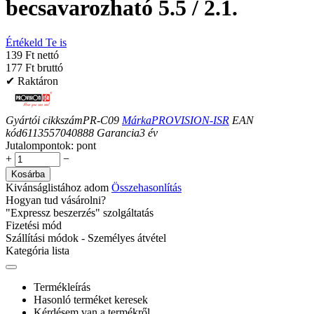
becsavarozható 5.5 / 2.1.
Értékeld Te is
139 Ft nettó
177 Ft bruttó
✔ Raktáron
Gyártói cikkszám
PR-C09
Márka
PROVISION-ISR
EAN
kód
6113557040888
Garancia
3
év
Jutalompontok:
pont
+
−
Kosárba
Kivánságlistához adom
Összehasonlítás
Hogyan tud vásárolni?
"Expressz beszerzés" szolgáltatás
Fizetési mód
Szállítási módok - Személyes átvétel
Kategória lista
Termékleírás
Hasonló terméket keresek
Kérdésem van a termékről