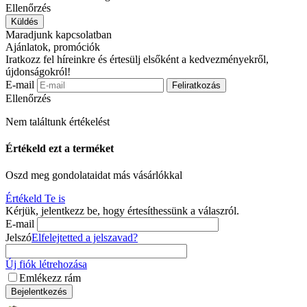
Ellenőrzés
Küldés
Maradjunk kapcsolatban
Ajánlatok, promóciók
Iratkozz fel híreinkre és értesülj elsőként a kedvezményekről,
újdonságokról!
E-mail
Feliratkozás
Ellenőrzés
Nem találtunk értékelést
Értékeld ezt a terméket
Oszd meg gondolataidat más vásárlókkal
Értékeld Te is
Kérjük, jelentkezz be, hogy értesíthessünk a válaszról.
E-mail
Jelszó
Elfelejtetted a jelszavad?
Új fiók létrehozása
Emlékezz rám
Bejelentkezés