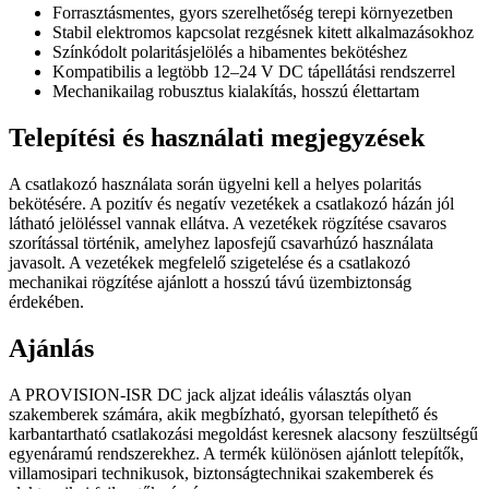
Forrasztásmentes, gyors szerelhetőség terepi környezetben
Stabil elektromos kapcsolat rezgésnek kitett alkalmazásokhoz
Színkódolt polaritásjelölés a hibamentes bekötéshez
Kompatibilis a legtöbb 12–24 V DC tápellátási rendszerrel
Mechanikailag robusztus kialakítás, hosszú élettartam
Telepítési és használati megjegyzések
A csatlakozó használata során ügyelni kell a helyes polaritás
bekötésére. A pozitív és negatív vezetékek a csatlakozó házán jól
látható jelöléssel vannak ellátva. A vezetékek rögzítése csavaros
szorítással történik, amelyhez laposfejű csavarhúzó használata
javasolt. A vezetékek megfelelő szigetelése és a csatlakozó
mechanikai rögzítése ajánlott a hosszú távú üzembiztonság
érdekében.
Ajánlás
A PROVISION-ISR DC jack aljzat ideális választás olyan
szakemberek számára, akik megbízható, gyorsan telepíthető és
karbantartható csatlakozási megoldást keresnek alacsony feszültségű
egyenáramú rendszerekhez. A termék különösen ajánlott telepítők,
villamosipari technikusok, biztonságtechnikai szakemberek és