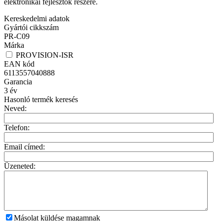
elektronikai fejlesztők részére.
Kereskedelmi adatok
Gyártói cikkszám
PR-C09
Márka
PROVISION-ISR
EAN kód
6113557040888
Garancia
3
év
Hasonló termék keresés
Neved:
Telefon:
Email címed:
Üzeneted:
Másolat küldése magamnak