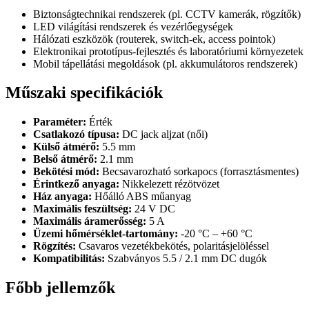
Biztonságtechnikai rendszerek (pl. CCTV kamerák, rögzítők)
LED világítási rendszerek és vezérlőegységek
Hálózati eszközök (routerek, switch-ek, access pointok)
Elektronikai prototípus-fejlesztés és laboratóriumi környezetek
Mobil tápellátási megoldások (pl. akkumulátoros rendszerek)
Műszaki specifikációk
Paraméter:
Érték
Csatlakozó típusa:
DC jack aljzat (női)
Külső átmérő:
5.5 mm
Belső átmérő:
2.1 mm
Bekötési mód:
Becsavarozható sorkapocs (forrasztásmentes)
Érintkező anyaga:
Nikkelezett rézötvözet
Ház anyaga:
Hőálló ABS műanyag
Maximális feszültség:
24 V DC
Maximális áramerősség:
5 A
Üzemi hőmérséklet-tartomány:
-20 °C – +60 °C
Rögzítés:
Csavaros vezetékbekötés, polaritásjelöléssel
Kompatibilitás:
Szabványos 5.5 / 2.1 mm DC dugók
Főbb jellemzők