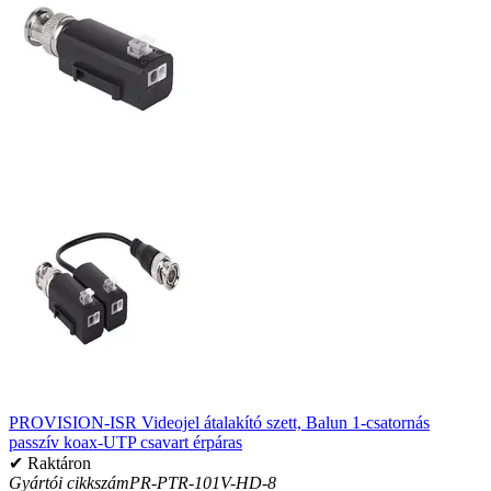
PROVISION-ISR Videojel átalakító szett, Balun 1-csatornás
passzív koax-UTP csavart érpáras
✔ Raktáron
Gyártói cikkszám
PR-PTR-101V-HD-8