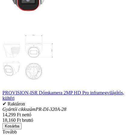
PROVISION-ISR Dómkamera 2MP HD Pro inframegvilágítós,
kültéri
✔ Raktáron
Gyártói cikkszám
PR-DI-320A-28
14,299 Ft nettó
18,160 Ft bruttó
Kosárba
Tovább