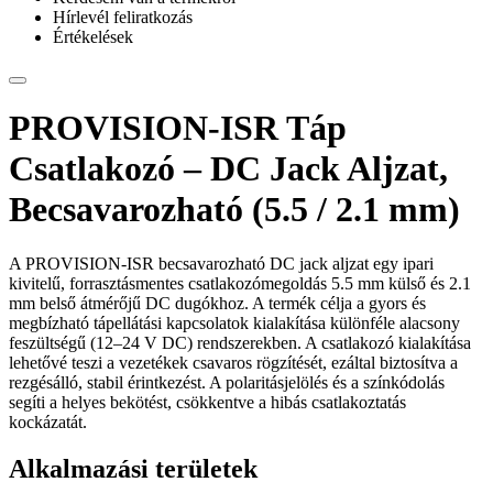
Hírlevél feliratkozás
Értékelések
PROVISION-ISR Táp
Csatlakozó – DC Jack Aljzat,
Becsavarozható (5.5 / 2.1 mm)
A PROVISION-ISR becsavarozható DC jack aljzat egy ipari
kivitelű, forrasztásmentes csatlakozómegoldás 5.5 mm külső és 2.1
mm belső átmérőjű DC dugókhoz. A termék célja a gyors és
megbízható tápellátási kapcsolatok kialakítása különféle alacsony
feszültségű (12–24 V DC) rendszerekben. A csatlakozó kialakítása
lehetővé teszi a vezetékek csavaros rögzítését, ezáltal biztosítva a
rezgésálló, stabil érintkezést. A polaritásjelölés és a színkódolás
segíti a helyes bekötést, csökkentve a hibás csatlakoztatás
kockázatát.
Alkalmazási területek