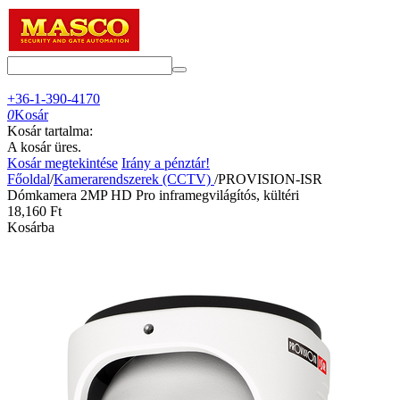
+36-1-390-4170
0
Kosár
Kosár tartalma:
A kosár üres.
Kosár megtekintése
Irány a pénztár!
Főoldal
/
Kamerarendszerek (CCTV)
/
PROVISION-ISR
Dómkamera 2MP HD Pro inframegvilágítós, kültéri
18,160
Ft
Kosárba