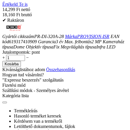
Értékeld Te is
14,299 Ft nettó
18,160 Ft bruttó
✔ Raktáron
Gyártói cikkszám
PR-DI-320A-28
Márka
PROVISION-ISR
EAN
kód
619317410909
Garancia
3
év
Max. felbontás
2
MP
Kameraház
típusa
Dome
Objektív típusa
Fix
Megvilágítás típusa
Infra LED
Jutalompontok:
pont
+
−
Kosárba
Kivánságlistához adom
Összehasonlítás
Hogyan tud vásárolni?
"Expressz beszerzés" szolgáltatás
Fizetési mód
Szállítási módok - Személyes átvétel
Kategória lista
Termékleírás
Hasonló terméket keresek
Kérdésem van a termékről
Letölthető dokumentumok, fájlok