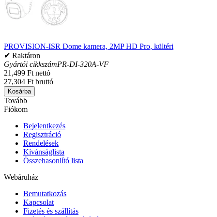
PROVISION-ISR Dome kamera, 2MP HD Pro, kültéri
✔ Raktáron
Gyártói cikkszám
PR-DI-320A-VF
21,499 Ft nettó
27,304 Ft bruttó
Kosárba
Tovább
Fiókom
Bejelentkezés
Regisztráció
Rendelések
Kívánságlista
Összehasonlító lista
Webáruház
Bemutatkozás
Kapcsolat
Fizetés és szállítás