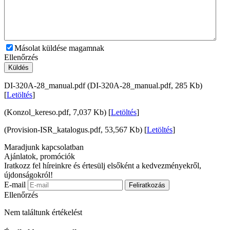
Másolat küldése magamnak
Ellenőrzés
Küldés
DI-320A-28_manual.pdf (DI-320A-28_manual.pdf, 285 Kb)
[
Letöltés
]
(Konzol_kereso.pdf, 7,037 Kb) [
Letöltés
]
(Provision-ISR_katalogus.pdf, 53,567 Kb) [
Letöltés
]
Maradjunk kapcsolatban
Ajánlatok, promóciók
Iratkozz fel híreinkre és értesülj elsőként a kedvezményekről,
újdonságokról!
E-mail
Feliratkozás
Ellenőrzés
Nem találtunk értékelést