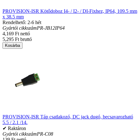
PROVISION-ISR Kötődoboz I4- / I2- / DI-Fixhez, IP64, 109.5 mm
x 38.5 mm
Rendelhető: 2-6 hét
Gyártói cikkszám
PR-JB12IP64
4,169 Ft nettó
5,295 Ft bruttó
Kosárba
PROVISION-ISR Táp csatlakozó, DC jack dugó, becsavarozható
5.5 / 2.1 /14.
✔ Raktáron
Gyártói cikkszám
PR-C08
139 Ft nettó