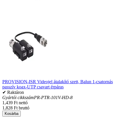
PROVISION-ISR Videojel átalakító szett, Balun 1-csatornás
passzív koax-UTP csavart érpáras
✔ Raktáron
Gyártói cikkszám
PR-PTR-101V-HD-8
1,439 Ft nettó
1,828 Ft bruttó
Kosárba