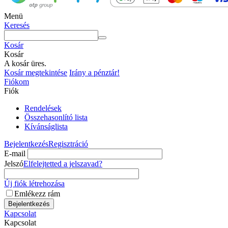
Menü
Keresés
Kosár
Kosár
A kosár üres.
Kosár megtekintése
Irány a pénztár!
Fiókom
Fiók
Rendelések
Összehasonlító lista
Kívánságlista
Bejelentkezés
Regisztráció
E-mail
Jelszó
Elfelejtetted a jelszavad?
Új fiók létrehozása
Emlékezz rám
Bejelentkezés
Kapcsolat
Kapcsolat