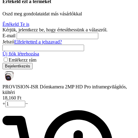
Értékeld ezt a terméket
Oszd meg gondolataidat más vásárlókkal
Értékeld Te is
Kérjük, jelentkezz be, hogy értesíthessünk a válaszról.
E-mail
Jelszó
Elfelejtetted a jelszavad?
Új fiók létrehozása
Emlékezz rám
Bejelentkezés
PROVISION-ISR Dómkamera 2MP HD Pro inframegvilágítós,
kültéri
18,160
Ft
+
−