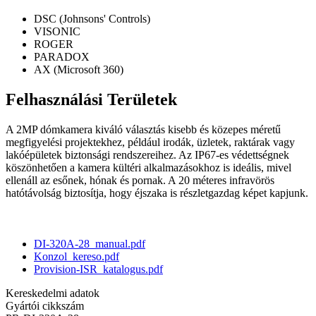
DSC (Johnsons' Controls)
VISONIC
ROGER
PARADOX
AX (Microsoft 360)
Felhasználási Területek
A 2MP dómkamera kiváló választás kisebb és közepes méretű
megfigyelési projektekhez, például irodák, üzletek, raktárak vagy
lakóépületek biztonsági rendszereihez. Az IP67-es védettségnek
köszönhetően a kamera kültéri alkalmazásokhoz is ideális, mivel
ellenáll az esőnek, hónak és pornak. A 20 méteres infravörös
hatótávolság biztosítja, hogy éjszaka is részletgazdag képet kapjunk.
DI-320A-28_manual.pdf
Konzol_kereso.pdf
Provision-ISR_katalogus.pdf
Kereskedelmi adatok
Gyártói cikkszám