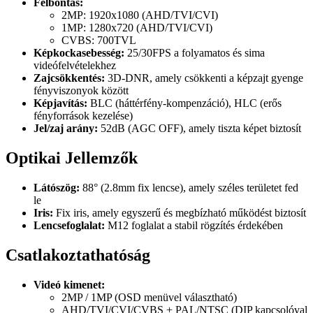
Felbontás:
2MP: 1920x1080 (AHD/TVI/CVI)
1MP: 1280x720 (AHD/TVI/CVI)
CVBS: 700TVL
Képkockasebesség:
25/30FPS a folyamatos és sima
videófelvételekhez
Zajcsökkentés:
3D-DNR, amely csökkenti a képzajt gyenge
fényviszonyok között
Képjavítás:
BLC (háttérfény-kompenzáció), HLC (erős
fényforrások kezelése)
Jel/zaj arány:
52dB (AGC OFF), amely tiszta képet biztosít
Optikai Jellemzők
Látószög:
88° (2.8mm fix lencse), amely széles területet fed
le
Iris:
Fix iris, amely egyszerű és megbízható működést biztosít
Lencsefoglalat:
M12 foglalat a stabil rögzítés érdekében
Csatlakoztathatóság
Videó kimenet:
2MP / 1MP (OSD menüvel választható)
AHD/TVI/CVI/CVBS + PAL/NTSC (DIP kapcsolóval