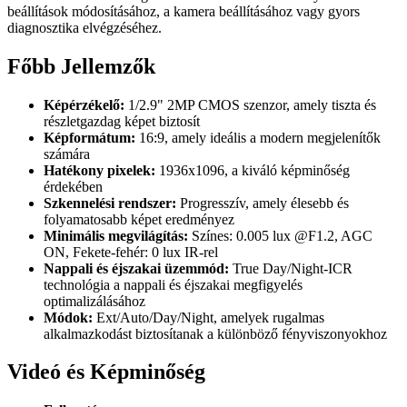
beállítások módosításához, a kamera beállításához vagy gyors
diagnosztika elvégzéséhez.
Főbb Jellemzők
Képérzékelő:
1/2.9" 2MP CMOS szenzor, amely tiszta és
részletgazdag képet biztosít
Képformátum:
16:9, amely ideális a modern megjelenítők
számára
Hatékony pixelek:
1936x1096, a kiváló képminőség
érdekében
Szkennelési rendszer:
Progresszív, amely élesebb és
folyamatosabb képet eredményez
Minimális megvilágítás:
Színes: 0.005 lux @F1.2, AGC
ON, Fekete-fehér: 0 lux IR-rel
Nappali és éjszakai üzemmód:
True Day/Night-ICR
technológia a nappali és éjszakai megfigyelés
optimalizálásához
Módok:
Ext/Auto/Day/Night, amelyek rugalmas
alkalmazkodást biztosítanak a különböző fényviszonyokhoz
Videó és Képminőség