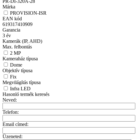
PR-DI-320A-28
Márka
PROVISION-ISR
EAN kód
619317410909
Garancia
3
év
Kamerák (IP, AHD)
Max. felbontás
2
MP
Kameraház típusa
Dome
Objektív típusa
Fix
Megvilágítás típusa
Infra LED
Hasonló termék keresés
Neved:
Telefon:
Email címed:
Üzeneted: