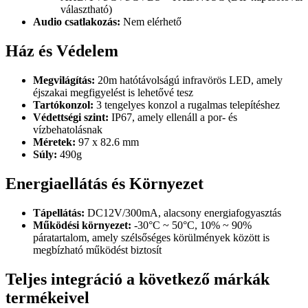
választható)
Audio csatlakozás:
Nem elérhető
Ház és Védelem
Megvilágítás:
20m hatótávolságú infravörös LED, amely
éjszakai megfigyelést is lehetővé tesz
Tartókonzol:
3 tengelyes konzol a rugalmas telepítéshez
Védettségi szint:
IP67, amely ellenáll a por- és
vízbehatolásnak
Méretek:
97 x 82.6 mm
Súly:
490g
Energiaellátás és Környezet
Tápellátás:
DC12V/300mA, alacsony energiafogyasztás
Működési környezet:
-30°C ~ 50°C, 10% ~ 90%
páratartalom, amely szélsőséges körülmények között is
megbízható működést biztosít
Teljes integráció a következő márkák
termékeivel