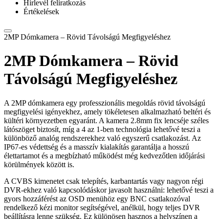
Hírlevél feliratkozás
Értékelések
2MP Dómkamera – Rövid Távolságú Megfigyeléshez
2MP Dómkamera – Rövid
Távolságú Megfigyeléshez
A 2MP dómkamera egy professzionális megoldás rövid távolságú
megfigyelési igényekhez, amely tökéletesen alkalmazható beltéri és
kültéri környezetben egyaránt. A kamera 2.8mm fix lencséje széles
látószöget biztosít, míg a 4 az 1-ben technológia lehetővé teszi a
különböző analóg rendszerekhez való egyszerű csatlakozást. Az
IP67-es védettség és a masszív kialakítás garantálja a hosszú
élettartamot és a megbízható működést még kedvezőtlen időjárási
körülmények között is.
A CVBS kimenetet csak telepítés, karbantartás vagy nagyon régi
DVR-ekhez való kapcsolódáskor javasolt használni: lehetővé teszi a
gyors hozzáférést az OSD menühöz egy BNC csatlakozóval
rendelkező kézi monitor segítségével, anélkül, hogy teljes DVR
beállításra lenne szükség. Ez különösen hasznos a helyszínen a