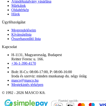
Ajándékutalvány vásárlása
Márkáink
Oldaltérkép
Hírek
Ügyfélszolgálat
Megrendeléseim
Kívánságlista
Összehasonlító lista
Kapcsolat
H-1131, Magyarország, Budapest
Reitter Ferenc u. 166.
+36-1-390-4170
Bolt: H-Cs: 08:00-17:00, P: 08:00-16:00
Iroda és szerviz: minden munkanap du. négy óráig
masco@masco.hu
Megtekintés térképen
© 1992 - 2026 MASCO Kft.