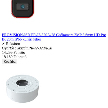
PROVISION-ISR PR-I2-320A-28 Csőkamera 2MP 3.6mm HD Pro
IR 20m IP66 kültéri fehér
✔ Raktáron
Gyártói cikkszám
PR-I2-320A-28
14,299 Ft nettó
18,160 Ft bruttó
Kosárba