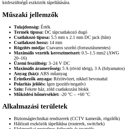
kisfeszültségű eszközök tápellátására.
Műszaki jellemzők
Tulajdonság:
Érték
Termék típusa:
DC tápcsatlakozó dugó
Csatlakozó típusa:
5.5 mm x 2.1 mm DC jack (hím)
Csatlakozó hossz:
14 mm
Rögzítés módja:
Csavaros szorító (forrasztásmentes)
Maximális vezeték keresztmetszet:
0.5–1.5 mm2 (AWG
20–16)
Üzemi feszültség:
3–24 V DC
Maximális áramerősség:
5 A (rövid ideig), 3 A (folyamatos)
Anyag (ház):
ABS műanyag
Érintkezők anyaga:
Rézötvözet, nikkel bevonattal
Polaritás jelölés:
Igen (pozitív/negatív)
Szín:
Fekete ház, zöld csatlakozási blokk
Működési hőmérséklet:
-20 °C – +60 °C
Alkalmazási területek
Biztonságtechnikai rendszerek (CCTV kamerák, rögzítők)
Hálózati eszközök tápellátása (routerek, switchek)
Elektronikai prototípus-fejlesztés és tesztelés