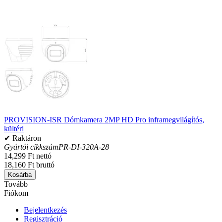
PROVISION-ISR Dómkamera 2MP HD Pro inframegvilágítós,
kültéri
✔ Raktáron
Gyártói cikkszám
PR-DI-320A-28
14,299 Ft nettó
18,160 Ft bruttó
Kosárba
Tovább
Fiókom
Bejelentkezés
Regisztráció