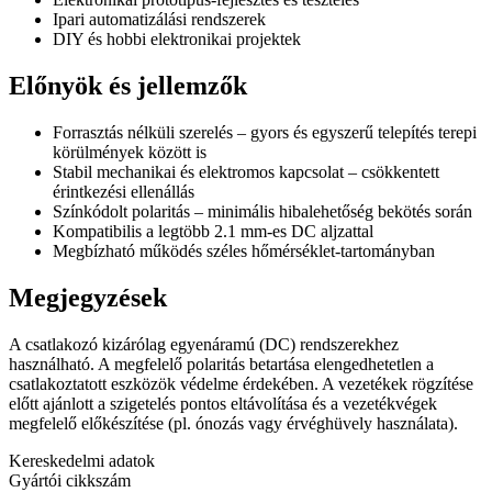
Ipari automatizálási rendszerek
DIY és hobbi elektronikai projektek
Előnyök és jellemzők
Forrasztás nélküli szerelés – gyors és egyszerű telepítés terepi
körülmények között is
Stabil mechanikai és elektromos kapcsolat – csökkentett
érintkezési ellenállás
Színkódolt polaritás – minimális hibalehetőség bekötés során
Kompatibilis a legtöbb 2.1 mm-es DC aljzattal
Megbízható működés széles hőmérséklet-tartományban
Megjegyzések
A csatlakozó kizárólag egyenáramú (DC) rendszerekhez
használható. A megfelelő polaritás betartása elengedhetetlen a
csatlakoztatott eszközök védelme érdekében. A vezetékek rögzítése
előtt ajánlott a szigetelés pontos eltávolítása és a vezetékvégek
megfelelő előkészítése (pl. ónozás vagy érvéghüvely használata).
Kereskedelmi adatok
Gyártói cikkszám