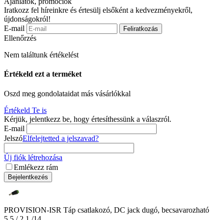
Ajánlatok, promóciók
Iratkozz fel híreinkre és értesülj elsőként a kedvezményekről,
újdonságokról!
E-mail
Feliratkozás
Ellenőrzés
Nem találtunk értékelést
Értékeld ezt a terméket
Oszd meg gondolataidat más vásárlókkal
Értékeld Te is
Kérjük, jelentkezz be, hogy értesíthessünk a válaszról.
E-mail
Jelszó
Elfelejtetted a jelszavad?
Új fiók létrehozása
Emlékezz rám
Bejelentkezés
PROVISION-ISR Táp csatlakozó, DC jack dugó, becsavarozható
5.5 / 2.1 /14.