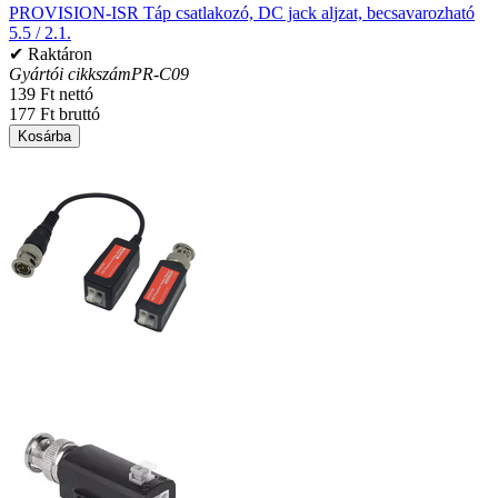
PROVISION-ISR Táp csatlakozó, DC jack aljzat, becsavarozható
5.5 / 2.1.
✔ Raktáron
Gyártói cikkszám
PR-C09
139 Ft nettó
177 Ft bruttó
Kosárba