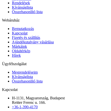
Rendelések
Kívánságlista
Összehasonlító lista
Webáruház
Bemutatkozás
Kapcsolat
Fizetés és szállítás
Ajándékutalvány vásárlása
Márkáink
Oldaltérkép
Hírek
Ügyfélszolgálat
Megrendeléseim
Kívánságlista
Összehasonlító lista
Kapcsolat
H-1131, Magyarország, Budapest
Reitter Ferenc u. 166.
+36-1-390-4170