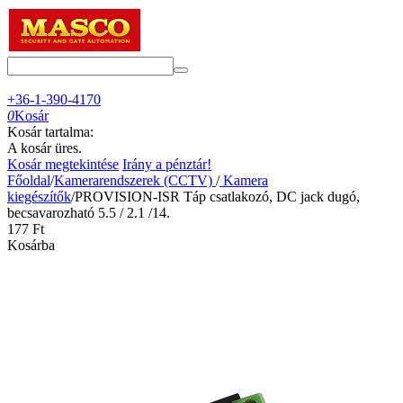
+36-1-390-4170
0
Kosár
Kosár tartalma:
A kosár üres.
Kosár megtekintése
Irány a pénztár!
Főoldal
/
Kamerarendszerek (CCTV)
/
Kamera
kiegészítők
/
PROVISION-ISR Táp csatlakozó, DC jack dugó,
becsavarozható 5.5 / 2.1 /14.
‍177‍
Ft
Kosárba