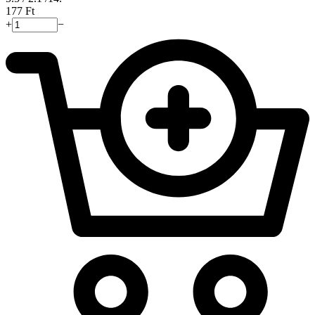
‍177‍
Ft
+
−