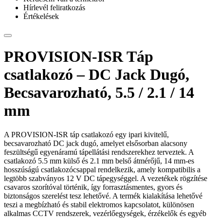
Hírlevél feliratkozás
Értékelések
PROVISION-ISR Táp
csatlakozó – DC Jack Dugó,
Becsavarozható, 5.5 / 2.1 / 14
mm
A PROVISION-ISR táp csatlakozó egy ipari kivitelű,
becsavarozható DC jack dugó, amelyet elsősorban alacsony
feszültségű egyenáramú tápellátási rendszerekhez terveztek. A
csatlakozó 5.5 mm külső és 2.1 mm belső átmérőjű, 14 mm-es
hosszúságú csatlakozócsappal rendelkezik, amely kompatibilis a
legtöbb szabványos 12 V DC tápegységgel. A vezetékek rögzítése
csavaros szorítóval történik, így forrasztásmentes, gyors és
biztonságos szerelést tesz lehetővé. A termék kialakítása lehetővé
teszi a megbízható és stabil elektromos kapcsolatot, különösen
alkalmas CCTV rendszerek, vezérlőegységek, érzékelők és egyéb