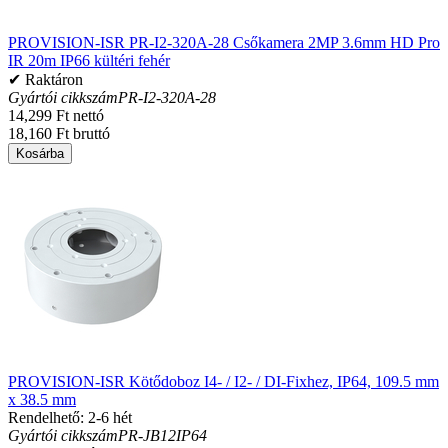
PROVISION-ISR PR-I2-320A-28 Csőkamera 2MP 3.6mm HD Pro
IR 20m IP66 kültéri fehér
✔ Raktáron
Gyártói cikkszám
PR-I2-320A-28
14,299 Ft nettó
18,160 Ft bruttó
Kosárba
PROVISION-ISR Kötődoboz I4- / I2- / DI-Fixhez, IP64, 109.5 mm
x 38.5 mm
Rendelhető: 2-6 hét
Gyártói cikkszám
PR-JB12IP64