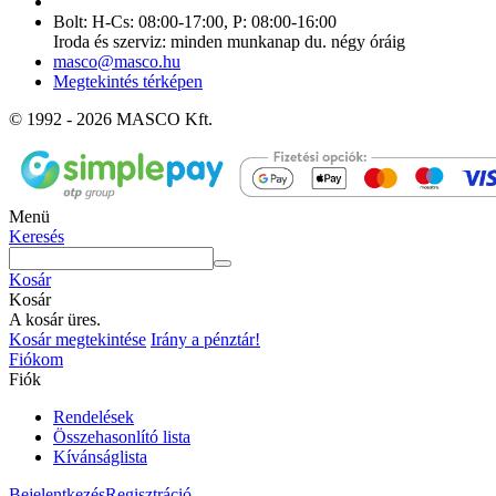
Bolt: H-Cs: 08:00-17:00, P: 08:00-16:00
Iroda és szerviz: minden munkanap du. négy óráig
masco@masco.hu
Megtekintés térképen
© 1992 - 2026 MASCO Kft.
Menü
Keresés
Kosár
Kosár
A kosár üres.
Kosár megtekintése
Irány a pénztár!
Fiókom
Fiók
Rendelések
Összehasonlító lista
Kívánságlista
Bejelentkezés
Regisztráció