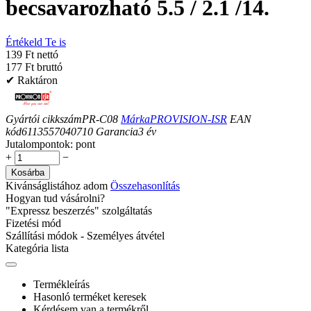
becsavarozható 5.5 / 2.1 /14.
Értékeld Te is
139 Ft nettó
177 Ft bruttó
✔ Raktáron
Gyártói cikkszám
PR-C08
Márka
PROVISION-ISR
EAN
kód
6113557040710
Garancia
3
év
Jutalompontok:
pont
+
−
Kosárba
Kivánságlistához adom
Összehasonlítás
Hogyan tud vásárolni?
"Expressz beszerzés" szolgáltatás
Fizetési mód
Szállítási módok - Személyes átvétel
Kategória lista
Termékleírás
Hasonló terméket keresek
Kérdésem van a termékről