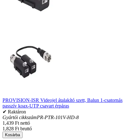
PROVISION-ISR Videojel átalakító szett, Balun 1-csatornás
passzív koax-UTP csavart érpáras
✔ Raktáron
Gyártói cikkszám
PR-PTR-101V-HD-8
1,439 Ft nettó
1,828 Ft bruttó
Kosárba