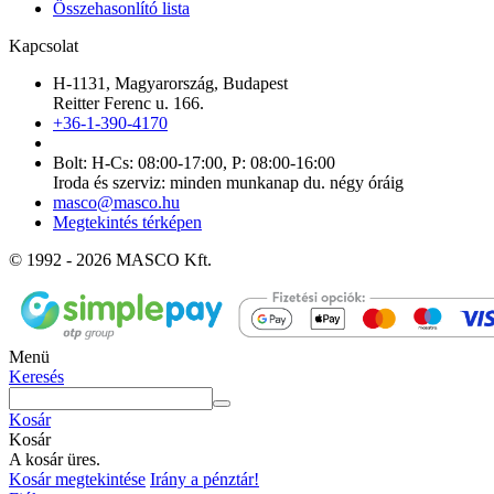
Összehasonlító lista
Kapcsolat
H-1131, Magyarország, Budapest
Reitter Ferenc u. 166.
+36-1-390-4170
Bolt: H-Cs: 08:00-17:00, P: 08:00-16:00
Iroda és szerviz: minden munkanap du. négy óráig
masco@masco.hu
Megtekintés térképen
© 1992 - 2026 MASCO Kft.
Menü
Keresés
Kosár
Kosár
A kosár üres.
Kosár megtekintése
Irány a pénztár!