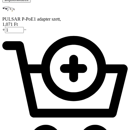
PULSAR P-PoE1 adapter szett,
1,071
Ft
+
−