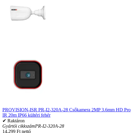
PROVISION-ISR PR-I2-320A-28 Csőkamera 2MP 3.6mm HD Pro
IR 20m IP66 kültéri fehér
✔ Raktáron
Gyártói cikkszám
PR-I2-320A-28
14,299 Ft nettó