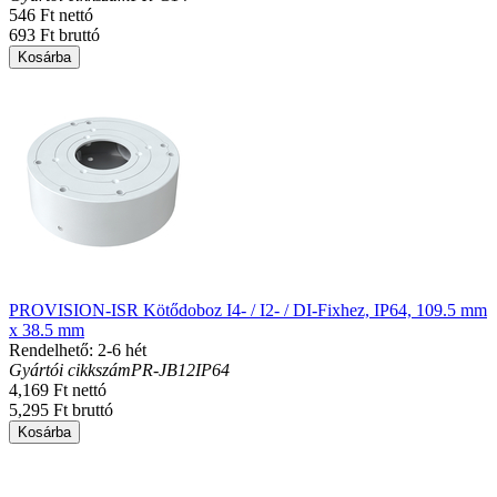
546 Ft nettó
693 Ft bruttó
Kosárba
PROVISION-ISR Kötődoboz I4- / I2- / DI-Fixhez, IP64, 109.5 mm
x 38.5 mm
Rendelhető: 2-6 hét
Gyártói cikkszám
PR-JB12IP64
4,169 Ft nettó
5,295 Ft bruttó
Kosárba