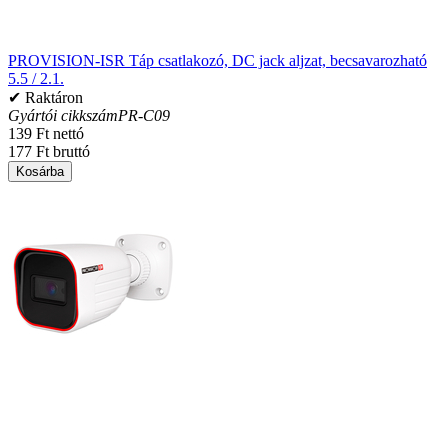
PROVISION-ISR Táp csatlakozó, DC jack aljzat, becsavarozható
5.5 / 2.1.
✔ Raktáron
Gyártói cikkszám
PR-C09
139 Ft nettó
177 Ft bruttó
Kosárba