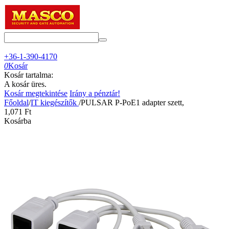
+36-1-390-4170
0
Kosár
Kosár tartalma:
A kosár üres.
Kosár megtekintése
Irány a pénztár!
Főoldal
/
IT kiegészítők
/
PULSAR P-PoE1 adapter szett,
1,071
Ft
Kosárba