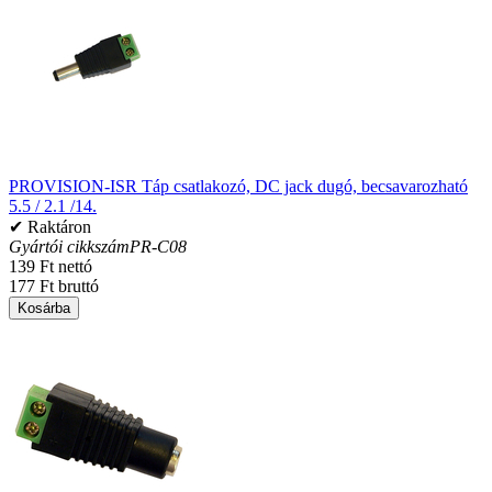
PROVISION-ISR Táp csatlakozó, DC jack dugó, becsavarozható
5.5 / 2.1 /14.
✔ Raktáron
Gyártói cikkszám
PR-C08
139 Ft nettó
177 Ft bruttó
Kosárba