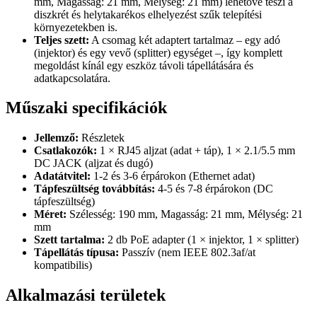
mm, Magasság: 21 mm, Mélység: 21 mm) lehetővé teszi a
diszkrét és helytakarékos elhelyezést szűk telepítési
környezetekben is.
Teljes szett:
A csomag két adaptert tartalmaz – egy adó
(injektor) és egy vevő (splitter) egységet –, így komplett
megoldást kínál egy eszköz távoli tápellátására és
adatkapcsolatára.
Műszaki specifikációk
Jellemző:
Részletek
Csatlakozók:
1 × RJ45 aljzat (adat + táp), 1 × 2.1/5.5 mm
DC JACK (aljzat és dugó)
Adatátvitel:
1-2 és 3-6 érpárokon (Ethernet adat)
Tápfeszültség továbbítás:
4-5 és 7-8 érpárokon (DC
tápfeszültség)
Méret:
Szélesség: 190 mm, Magasság: 21 mm, Mélység: 21
mm
Szett tartalma:
2 db PoE adapter (1 × injektor, 1 × splitter)
Tápellátás típusa:
Passzív (nem IEEE 802.3af/at
kompatibilis)
Alkalmazási területek