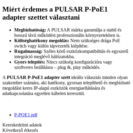
Miért érdemes a PULSAR P-PoE1
adapter szettet választani
Megbízhatóság:
A PULSAR márka garantálja a stabil és
hosszú távú működést professzionális környezetekben is.
Költséghatékony megoldás:
Nem szükséges drága PoE
switch vagy külön tápvezeték kiépítése.
Rugalmasság:
Széles körű eszközkompatibilitás és egyszerű
integráció meglévő hálózatokba.
Gyors telepítés:
Nincs szükség konfigurációra vagy
szoftveres beállításra – plug &, play működés.
A
PULSAR P-PoE1 adapter szett
ideális választás minden olyan
szakember számára, aki hatékony, gyorsan telepíthető és megbízható
megoldást keres IP-alapú eszközök energiaellátására és
adatkapcsolatára egyetlen kábelen keresztül.
P-POE1.pdf
Kereskedelmi adatok
Következő érkezés