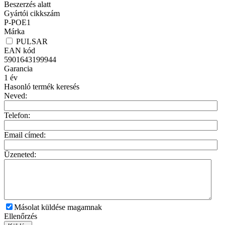
Beszerzés alatt
Gyártói cikkszám
P-POE1
Márka
PULSAR
EAN kód
5901643199944
Garancia
1
év
Hasonló termék keresés
Neved:
Telefon:
Email címed:
Üzeneted:
Másolat küldése magamnak
Ellenőrzés