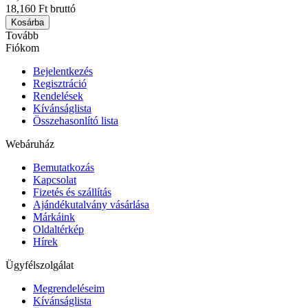
18,160 Ft bruttó
Kosárba
Tovább
Fiókom
Bejelentkezés
Regisztráció
Rendelések
Kívánságlista
Összehasonlító lista
Webáruház
Bemutatkozás
Kapcsolat
Fizetés és szállítás
Ajándékutalvány vásárlása
Márkáink
Oldaltérkép
Hírek
Ügyfélszolgálat
Megrendeléseim
Kívánságlista