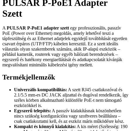
PULSAR P-PoE1 Adapter
Szett
A
PULSAR P-PoE1 adapter szett
egy professzionális, passzív
PoE (Power over Ethernet) megoldás, amely lehetővé teszi a
tápfeszültség és az Ethernet adatjelek egyidejű továbbítását egyetlen
csavart érpáros (UTP/FTP) kábelen keresztül. Ez a szett ideális
választás olyan szakemberek számára, akik IP-alapú eszközök –
például kamerák, routerek vagy egyéb hálózati berendezések –
egyszerű és hatékony energiaellátását és adatkapcsolatát kívánják
megvalósítani minimális kábelezési igény mellett.
Termékjellemzők
Univerzális kompatibilitás:
A szett RJ45 csatlakozóval és
2.1/5.5 mm-es DC JACK aljzattal és dugóval rendelkezik, így
széles körben alkalmazható különféle PoE-t nem támogató
eszközökkel is.
Egyszerű telepítés:
A passzív kialakításnak köszönhetően
nincs szükség konfigurációra vagy szoftveres beállításra –
csak csatlakoztatni kell, és az eszköz máris működésre kész.
Kompakt és könnyű kialakítás:
A kis méret (Szélesség: 190