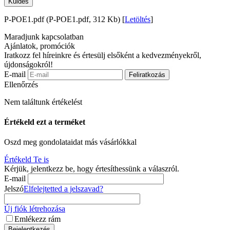
Küldés
P-POE1.pdf (P-POE1.pdf, 312 Kb) [
Letöltés
]
Maradjunk kapcsolatban
Ajánlatok, promóciók
Iratkozz fel híreinkre és értesülj elsőként a kedvezményekről,
újdonságokról!
E-mail
Feliratkozás
Ellenőrzés
Nem találtunk értékelést
Értékeld ezt a terméket
Oszd meg gondolataidat más vásárlókkal
Értékeld Te is
Kérjük, jelentkezz be, hogy értesíthessünk a válaszról.
E-mail
Jelszó
Elfelejtetted a jelszavad?
Új fiók létrehozása
Emlékezz rám
Bejelentkezés