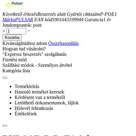
Következő érkezés
Beszerzés alatt
Gyártói cikkszám
P-POE1
Márka
PULSAR
EAN kód
5901643199944
Garancia
1
év
Jutalompontok:
pont
+
−
Kosárba
Kivánságlistához adom
Összehasonlítás
Hogyan tud vásárolni?
"Expressz beszerzés" szolgáltatás
Fizetési mód
Szállítási módok - Személyes átvétel
Kategória lista
Termékleírás
Hasonló terméket keresek
Kérdésem van a termékről
Letölthető dokumentumok, fájlok
Hírlevél feliratkozás
Értékelések