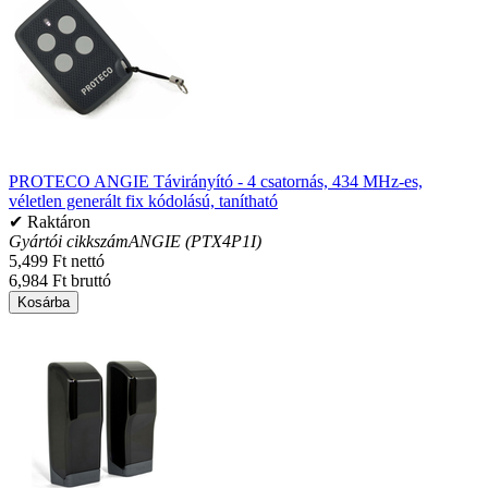
PROTECO ANGIE Távirányító - 4 csatornás, 434 MHz-es,
véletlen generált fix kódolású, tanítható
✔ Raktáron
Gyártói cikkszám
ANGIE (PTX4P1I)
5,499 Ft nettó
6,984 Ft bruttó
Kosárba