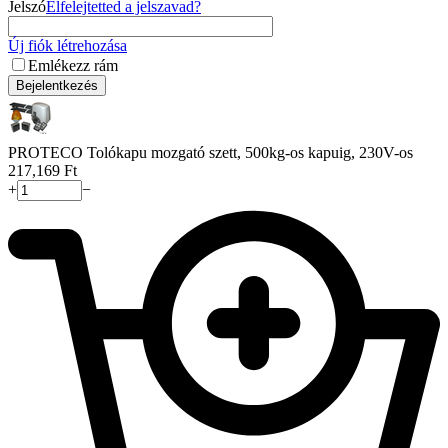
Jelszó
Elfelejtetted a jelszavad?
Új fiók létrehozása
Emlékezz rám
Bejelentkezés
PROTECO Tolókapu mozgató szett, 500kg-os kapuig, 230V-os
217,169
Ft
+
−