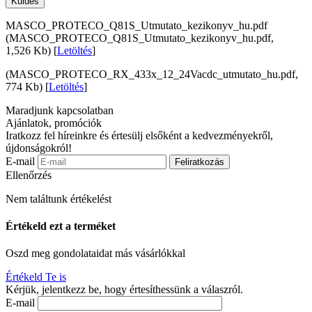
Küldés
MASCO_PROTECO_Q81S_Utmutato_kezikonyv_hu.pdf
(MASCO_PROTECO_Q81S_Utmutato_kezikonyv_hu.pdf,
1,526 Kb) [
Letöltés
]
(MASCO_PROTECO_RX_433x_12_24Vacdc_utmutato_hu.pdf,
774 Kb) [
Letöltés
]
Maradjunk kapcsolatban
Ajánlatok, promóciók
Iratkozz fel híreinkre és értesülj elsőként a kedvezményekről,
újdonságokról!
E-mail
Feliratkozás
Ellenőrzés
Nem találtunk értékelést
Értékeld ezt a terméket
Oszd meg gondolataidat más vásárlókkal
Értékeld Te is
Kérjük, jelentkezz be, hogy értesíthessünk a válaszról.
E-mail