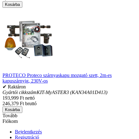
Kosárba
PROTECO Proteco szárnyaskapu mozgató szett, 2m-es
kapuszárnyig, 230V-os
✔ Raktáron
Gyártói cikkszám
KIT-MyASTER3 (KAN34A01D413)
193,999 Ft nettó
246,379 Ft bruttó
Kosárba
Tovább
Fiókom
Bejelentkezés
Regisztráció