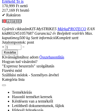
Értékeld Te is
170,999 Ft nettó
217,169 Ft bruttó
✔ Raktáron
Gyártói cikkszám
KIT-MySTRIKE5
Márka
PROTECO
EAN
kód
8032451057687
Garancia
2
év
Beépített vezérlés
Max.
kaputömeg
500
kg
Szett információ
Komplett szett
Jutalompontok:
pont
+
−
Kosárba
Kivánságlistához adom
Összehasonlítás
Hogyan tud vásárolni?
"Expressz beszerzés" szolgáltatás
Fizetési mód
Szállítási módok - Személyes átvétel
Kategória lista
Termékleírás
Hasonló terméket keresek
Kérdésem van a termékről
Letölthető dokumentumok, fájlok
Hírlevél feliratkozás