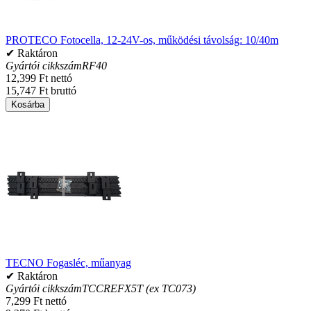
PROTECO Fotocella, 12-24V-os, működési távolság: 10/40m
✔ Raktáron
Gyártói cikkszám
RF40
12,399 Ft nettó
15,747 Ft bruttó
Kosárba
TECNO Fogasléc, műanyag
✔ Raktáron
Gyártói cikkszám
TCCREFX5T (ex TC073)
7,299 Ft nettó