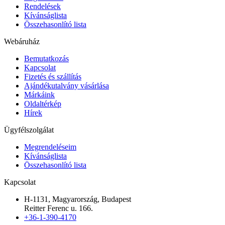
Rendelések
Kívánságlista
Összehasonlító lista
Webáruház
Bemutatkozás
Kapcsolat
Fizetés és szállítás
Ajándékutalvány vásárlása
Márkáink
Oldaltérkép
Hírek
Ügyfélszolgálat
Megrendeléseim
Kívánságlista
Összehasonlító lista
Kapcsolat
H-1131, Magyarország, Budapest
Reitter Ferenc u. 166.
+36-1-390-4170