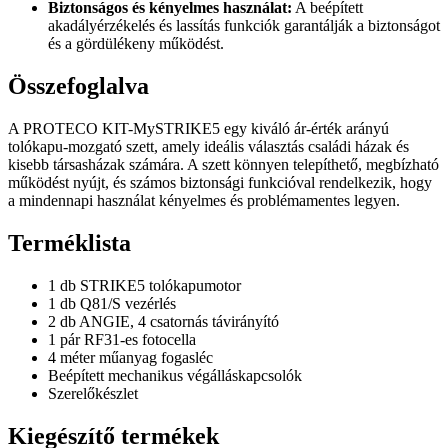
Biztonságos és kényelmes használat:
A beépített
akadályérzékelés és lassítás funkciók garantálják a biztonságot
és a gördülékeny működést.
Összefoglalva
A PROTECO KIT-MySTRIKE5 egy kiváló ár-érték arányú
tolókapu-mozgató szett, amely ideális választás családi házak és
kisebb társasházak számára. A szett könnyen telepíthető, megbízható
működést nyújt, és számos biztonsági funkcióval rendelkezik, hogy
a mindennapi használat kényelmes és problémamentes legyen.
Terméklista
1 db STRIKE5 tolókapumotor
1 db Q81/S vezérlés
2 db ANGIE, 4 csatornás távirányító
1 pár RF31-es fotocella
4 méter műanyag fogasléc
Beépített mechanikus végálláskapcsolók
Szerelőkészlet
Kiegészítő termékek