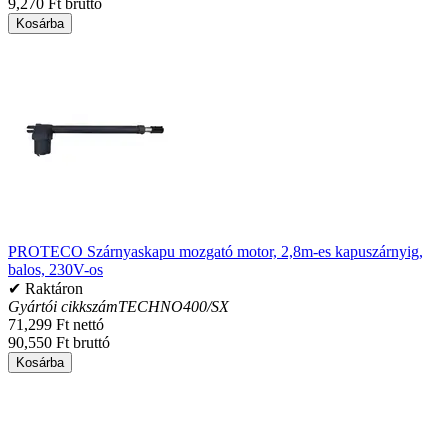
9,270 Ft bruttó
Kosárba
PROTECO Szárnyaskapu mozgató motor, 2,8m-es kapuszárnyig,
balos, 230V-os
✔ Raktáron
Gyártói cikkszám
TECHNO400/SX
71,299 Ft nettó
90,550 Ft bruttó
Kosárba