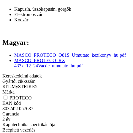
Kapusín, úszókapusín, görgők
Elektromos zár
Kódzár
Magyar:
MASCO_PROTECO_Q81S_Utmutato_kezikonyv_hu.pdf
MASCO_PROTECO_RX
433x_12_24Vacdc_utmutato_hu.pdf
Kereskedelmi adatok
Gyártói cikkszám
KIT-MySTRIKE5
Márka
PROTECO
EAN kód
8032451057687
Garancia
2
év
Kaputechnika specifikációja
Beépített vezérlés