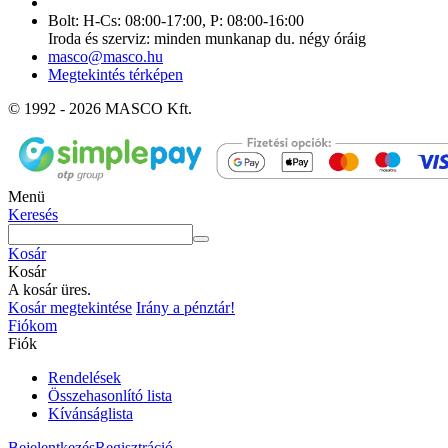
Bolt: H-Cs: 08:00-17:00, P: 08:00-16:00
Iroda és szerviz: minden munkanap du. négy óráig
masco@masco.hu
Megtekintés térképen
© 1992 - 2026 MASCO Kft.
Menü
Keresés
Kosár
Kosár
A kosár üres.
Kosár megtekintése
Irány a pénztár!
Fiókom
Fiók
Rendelések
Összehasonlító lista
Kívánságlista
Bejelentkezés
Regisztráció