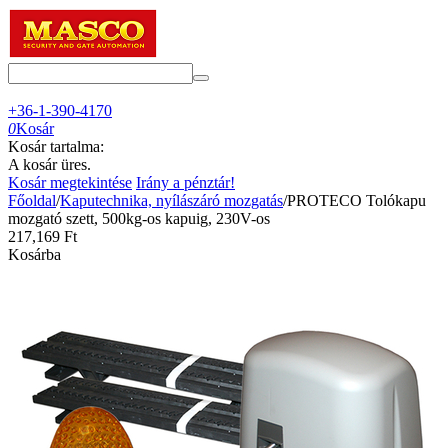
+36-1-390-4170
0
Kosár
Kosár tartalma:
A kosár üres.
Kosár megtekintése
Irány a pénztár!
Főoldal
/
Kaputechnika, nyílászáró mozgatás
/
PROTECO Tolókapu
mozgató szett, 500kg-os kapuig, 230V-os
217,169
Ft
Kosárba