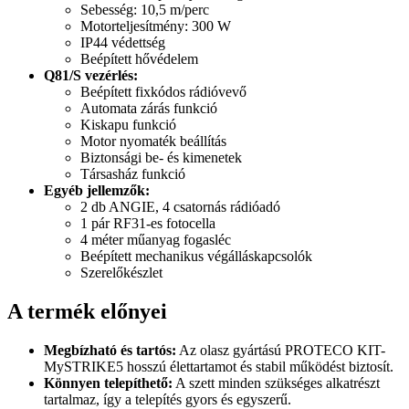
Sebesség: 10,5 m/perc
Motorteljesítmény: 300 W
IP44 védettség
Beépített hővédelem
Q81/S vezérlés:
Beépített fixkódos rádióvevő
Automata zárás funkció
Kiskapu funkció
Motor nyomaték beállítás
Biztonsági be- és kimenetek
Társasház funkció
Egyéb jellemzők:
2 db ANGIE, 4 csatornás rádióadó
1 pár RF31-es fotocella
4 méter műanyag fogasléc
Beépített mechanikus végálláskapcsolók
Szerelőkészlet
A termék előnyei
Megbízható és tartós:
Az olasz gyártású PROTECO KIT-
MySTRIKE5 hosszú élettartamot és stabil működést biztosít.
Könnyen telepíthető:
A szett minden szükséges alkatrészt
tartalmaz, így a telepítés gyors és egyszerű.