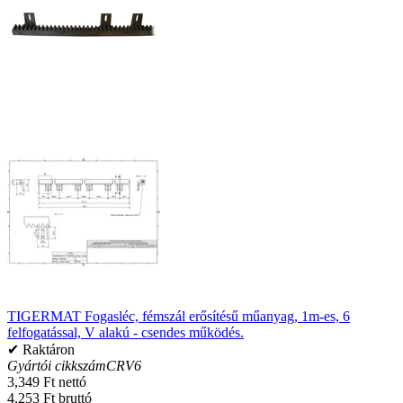
TIGERMAT Fogasléc, fémszál erősítésű műanyag, 1m-es, 6
felfogatással, V alakú - csendes működés.
✔ Raktáron
Gyártói cikkszám
CRV6
3,349 Ft nettó
4,253 Ft bruttó