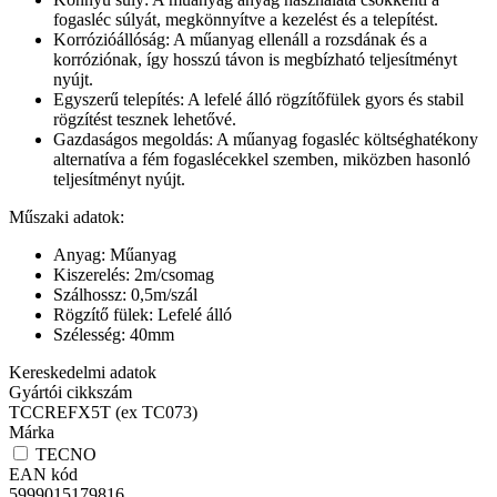
fogasléc súlyát, megkönnyítve a kezelést és a telepítést.
Korrózióállóság: A műanyag ellenáll a rozsdának és a
korróziónak, így hosszú távon is megbízható teljesítményt
nyújt.
Egyszerű telepítés: A lefelé álló rögzítőfülek gyors és stabil
rögzítést tesznek lehetővé.
Gazdaságos megoldás: A műanyag fogasléc költséghatékony
alternatíva a fém fogaslécekkel szemben, miközben hasonló
teljesítményt nyújt.
Műszaki adatok:
Anyag: Műanyag
Kiszerelés: 2m/csomag
Szálhossz: 0,5m/szál
Rögzítő fülek: Lefelé álló
Szélesség: 40mm
Kereskedelmi adatok
Gyártói cikkszám
TCCREFX5T (ex TC073)
Márka
TECNO
EAN kód
5999015179816