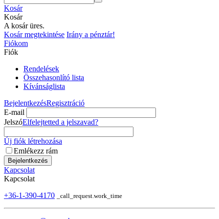
Kosár
Kosár
A kosár üres.
Kosár megtekintése
Irány a pénztár!
Fiókom
Fiók
Rendelések
Összehasonlító lista
Kívánságlista
Bejelentkezés
Regisztráció
E-mail
Jelszó
Elfelejtetted a jelszavad?
Új fiók létrehozása
Emlékezz rám
Bejelentkezés
Kapcsolat
Kapcsolat
+36-1-390-4170
_call_request.work_time