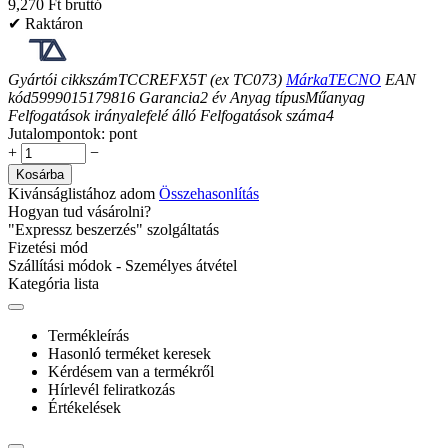
9,270 Ft bruttó
✔ Raktáron
Gyártói cikkszám
TCCREFX5T (ex TC073)
Márka
TECNO
EAN
kód
5999015179816
Garancia
2
év
Anyag típus
Műanyag
Felfogatások iránya
lefelé álló
Felfogatások száma
4
Jutalompontok:
pont
+
−
Kosárba
Kivánságlistához adom
Összehasonlítás
Hogyan tud vásárolni?
"Expressz beszerzés" szolgáltatás
Fizetési mód
Szállítási módok - Személyes átvétel
Kategória lista
Termékleírás
Hasonló terméket keresek
Kérdésem van a termékről
Hírlevél feliratkozás
Értékelések