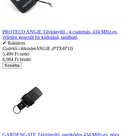
PROTECO ANGIE Távirányító - 4 csatornás, 434 MHz-es,
véletlen generált fix kódolású, tanítható
✔ Raktáron
Gyártói cikkszám
ANGIE (PTX4P1I)
5,499 Ft nettó
6,984 Ft bruttó
Kosárba
GARDENGATE Távirányító, ugrókódos 434 MHz-es, négy