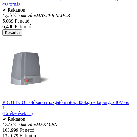
csatornás
✔ Raktáron
Gyártói cikkszám
MASTER SLIP-B
5,039 Ft nettó
6,400 Ft bruttó
Kosárba
PROTECO Tolókapu mozgató motor, 800kg-os kapuig, 230V-os
1
(Értékelések: 1)
✔ Raktáron
Gyártói cikkszám
MEKO-8N
103,999 Ft nettó
132,079 Ft bruttó