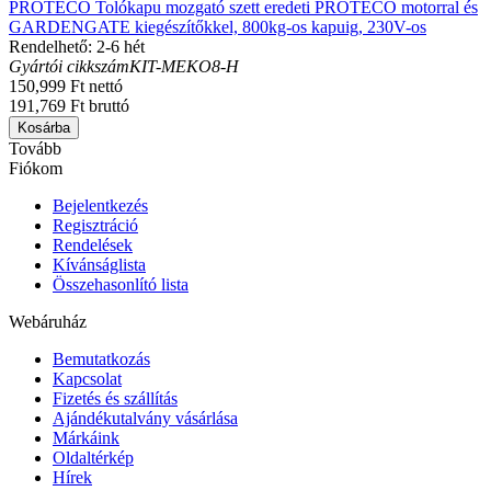
PROTECO Tolókapu mozgató szett eredeti PROTECO motorral és
GARDENGATE kiegészítőkkel, 800kg-os kapuig, 230V-os
Rendelhető: 2-6 hét
Gyártói cikkszám
KIT-MEKO8-H
150,999 Ft nettó
191,769 Ft bruttó
Kosárba
Tovább
Fiókom
Bejelentkezés
Regisztráció
Rendelések
Kívánságlista
Összehasonlító lista
Webáruház
Bemutatkozás
Kapcsolat
Fizetés és szállítás
Ajándékutalvány vásárlása
Márkáink
Oldaltérkép
Hírek