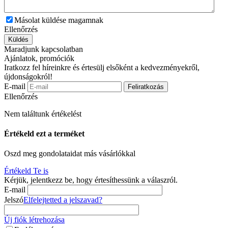
Másolat küldése magamnak
Ellenőrzés
Küldés
Maradjunk kapcsolatban
Ajánlatok, promóciók
Iratkozz fel híreinkre és értesülj elsőként a kedvezményekről,
újdonságokról!
E-mail
Feliratkozás
Ellenőrzés
Nem találtunk értékelést
Értékeld ezt a terméket
Oszd meg gondolataidat más vásárlókkal
Értékeld Te is
Kérjük, jelentkezz be, hogy értesíthessünk a válaszról.
E-mail
Jelszó
Elfelejtetted a jelszavad?
Új fiók létrehozása