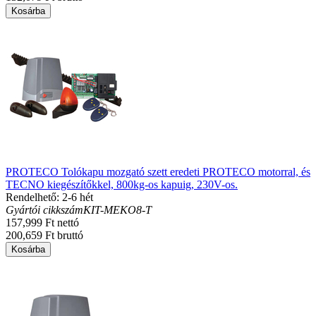
Kosárba
PROTECO Tolókapu mozgató szett eredeti PROTECO motorral, és
TECNO kiegészítőkkel, 800kg-os kapuig, 230V-os.
Rendelhető: 2-6 hét
Gyártói cikkszám
KIT-MEKO8-T
157,999 Ft nettó
200,659 Ft bruttó
Kosárba