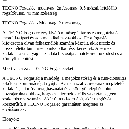
TECNO Fogasléc, műanyag, 2m/csomag, 0.5 m/szál, lefeléálló
rögzítőfülek, 40 mm szélesség
TECNO Fogasléc - Műanyag, 2 m/csomag
A TECNO Fogasléc egy kiváló minőségű, tartós és megbízható
megoldás ipari és szakmai alkalmazásokhoz. Ez a fogasléc
kifejezetten olyan felhasználók számára készült, akik precíz és
hosszú élettartamú mechanikai alkatrészt keresnek. A termék
kialakítása és anyaghasználata biztosítja a hatékony működést és a
könnyű telepítést.
Miért válassza a TECNO Fogasléceket
A TECNO Fogasléc a minőség, a megbízhatóság és a funkcionalitás
tökéletes kombinációját nyújtja. Az ipari szabványoknak megfelelő
kialakítás, a tartós anyaghasználat és a könnyű telepítés mind
hozzájárulnak ahhoz, hogy ez a termék ideális választás legyen
szakemberek számára. Akár új rendszert épít, akár meglévőt
korszerűsít, a TECNO Fogasléc garantáltan megfelel az
elvárásainak.
Előnyök:
Könnyű súly: A műanyag anyag használata csökkenti a