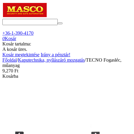
+36-1-390-4170
0
Kosár
Kosár tartalma:
A kosár üres.
Kosár megtekintése
Irány a pénztár!
Főoldal
/
Kaputechnika, nyílászáró mozgatás
/
TECNO Fogasléc,
műanyag
9,270
Ft
Kosárba