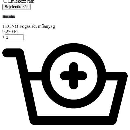
Emlékezz rám
Bejelentkezés
TECNO Fogasléc, műanyag
9,270
Ft
+
−