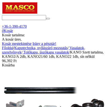
+36-1-390-4170
0
Kosár
Kosár tartalma:
A kosár üres.
Kosár megtekintése
Irány a pénztár!
Főoldal
/
Kaputechnika, nyílászáró mozgatás
/
Vasalatok,
szerelvények
/
Tolókapu, úszókapu vasalatok
/
KANO Szett tartalma,
KANO2/A 2db, KANO21/60 1db, KANO22 1db, sín nélkül
96,392
Ft
Kosárba