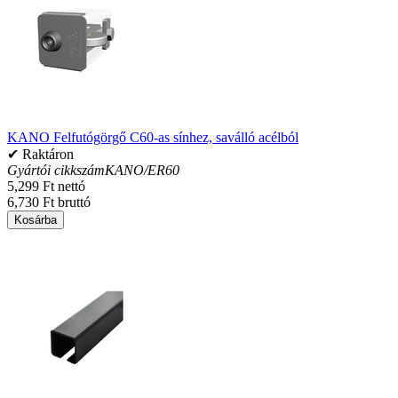
KANO Felfutógörgő C60-as sínhez, saválló acélból
✔ Raktáron
Gyártói cikkszám
KANO/ER60
5,299 Ft nettó
6,730 Ft bruttó
Kosárba