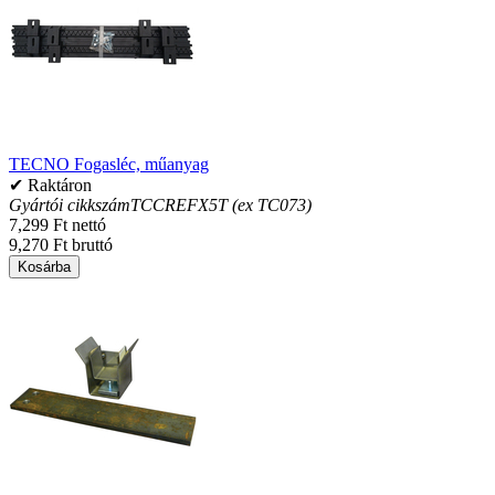
TECNO Fogasléc, műanyag
✔ Raktáron
Gyártói cikkszám
TCCREFX5T (ex TC073)
7,299 Ft nettó
9,270 Ft bruttó
Kosárba