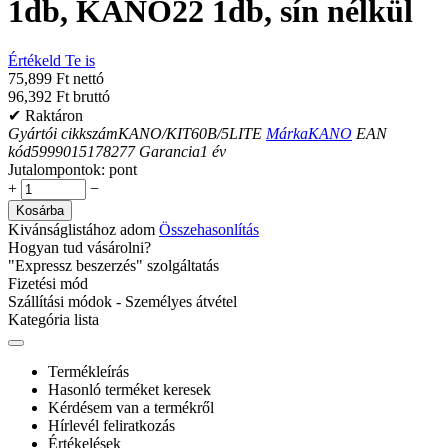
1db, KANO22 1db, sín nélkül
Értékeld Te is
75,899 Ft nettó
96,392 Ft bruttó
✔ Raktáron
Gyártói cikkszám
KANO/KIT60B/5LITE
Márka
KANO
EAN
kód
5999015178277
Garancia
1
év
Jutalompontok:
pont
+
−
Kosárba
Kivánságlistához adom
Összehasonlítás
Hogyan tud vásárolni?
"Expressz beszerzés" szolgáltatás
Fizetési mód
Szállítási módok - Személyes átvétel
Kategória lista
Termékleírás
Hasonló terméket keresek
Kérdésem van a termékről
Hírlevél feliratkozás
Értékelések