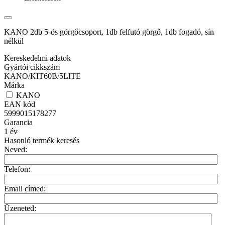
KANO 2db 5-ös görgőcsoport, 1db felfutó görgő, 1db fogadó, sín
nélkül
Kereskedelmi adatok
Gyártói cikkszám
KANO/KIT60B/5LITE
Márka
KANO
EAN kód
5999015178277
Garancia
1
év
Hasonló termék keresés
Neved:
Telefon:
Email címed:
Üzeneted: