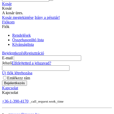
Kosár
Kosár
A kosár üres.
Kosár megtekintése
Irány a pénztár!
Fiókom
Fiók
Rendelések
Összehasonlító lista
Kívánságlista
Bejelentkezés
Regisztráció
E-mail
Jelszó
Elfelejtetted a jelszavad?
Új fiók létrehozása
Emlékezz rám
Bejelentkezés
Kapcsolat
Kapcsolat
+36-1-390-4170
_call_request.work_time