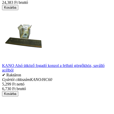
24,383 Ft bruttó
Kosárba
KANO Alsó ütköző fogadó konzol a felfutó görgőkhöz, saválló
acélból
✔ Raktáron
Gyártói cikkszám
KANO/HC60
5,299 Ft nettó
6,730 Ft bruttó
Kosárba