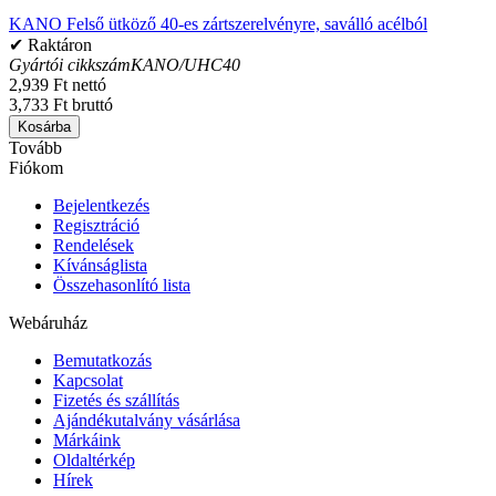
KANO Felső ütköző 40-es zártszerelvényre, saválló acélból
✔ Raktáron
Gyártói cikkszám
KANO/UHC40
2,939 Ft nettó
3,733 Ft bruttó
Kosárba
Tovább
Fiókom
Bejelentkezés
Regisztráció
Rendelések
Kívánságlista
Összehasonlító lista
Webáruház
Bemutatkozás
Kapcsolat
Fizetés és szállítás
Ajándékutalvány vásárlása
Márkáink
Oldaltérkép
Hírek