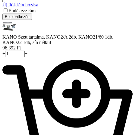
Új fiók létrehozása
Emlékezz rám
Bejelentkezés
KANO Szett tartalma, KANO2/A 2db, KANO21/60 1db,
KANO22 1db, sín nélkül
96,392
Ft
+
−