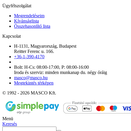
Ügyfélszolgálat
Megrendeléseim
Kívánságlista
Összehasonlító lista
Kapcsolat
H-1131, Magyarország, Budapest
Reitter Ferenc u. 166.
+36-1-390-4170
Bolt: H-Cs: 08:00-17:00, P: 08:00-16:00
Iroda és szerviz: minden munkanap du. négy óráig
masco@masco.hu
Megtekintés térképen
© 1992 - 2026 MASCO Kft.
Menü
Keresés