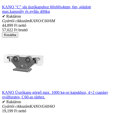
KANO "C" sín úszókapuhoz 60x60x4mm, 6m, ajánlott
max.kapusúly és nyílás 400kg
✔ Raktáron
Gyártói cikkszám
KANO/C60/6M
44,899 Ft nettó
57,022 Ft bruttó
Kosárba
KANO Úszókapu görgő max. 1000 kg-os kapukhoz, 4+2 csapágy
oválfuratos, C60-as sínhez.
✔ Raktáron
Gyártói cikkszám
KANO/G60/6O
19,199 Ft nettó