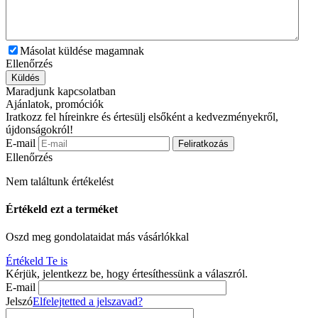
Másolat küldése magamnak
Ellenőrzés
Küldés
Maradjunk kapcsolatban
Ajánlatok, promóciók
Iratkozz fel híreinkre és értesülj elsőként a kedvezményekről,
újdonságokról!
E-mail
Feliratkozás
Ellenőrzés
Nem találtunk értékelést
Értékeld ezt a terméket
Oszd meg gondolataidat más vásárlókkal
Értékeld Te is
Kérjük, jelentkezz be, hogy értesíthessünk a válaszról.
E-mail
Jelszó
Elfelejtetted a jelszavad?