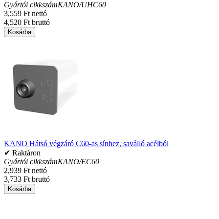
Gyártói cikkszám
KANO/UHC60
3,559 Ft nettó
4,520 Ft bruttó
Kosárba
KANO Hátsó végzáró C60-as sínhez, saválló acélból
✔ Raktáron
Gyártói cikkszám
KANO/EC60
2,939 Ft nettó
3,733 Ft bruttó
Kosárba