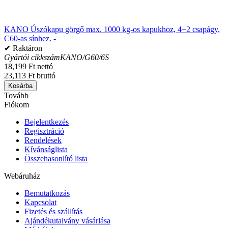
KANO Úszókapu görgő max. 1000 kg-os kapukhoz, 4+2 csapágy,
C60-as sínhez. -
✔ Raktáron
Gyártói cikkszám
KANO/G60/6S
18,199 Ft nettó
23,113 Ft bruttó
Kosárba
Tovább
Fiókom
Bejelentkezés
Regisztráció
Rendelések
Kívánságlista
Összehasonlító lista
Webáruház
Bemutatkozás
Kapcsolat
Fizetés és szállítás
Ajándékutalvány vásárlása