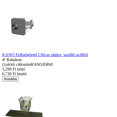
KANO Felfutógörgő C60-as sínhez, saválló acélból
✔ Raktáron
Gyártói cikkszám
KANO/ER60
5,299 Ft nettó
6,730 Ft bruttó
Kosárba