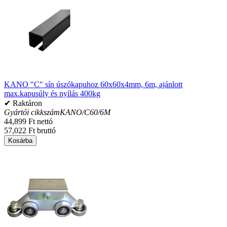
KANO "C" sín úszókapuhoz 60x60x4mm, 6m, ajánlott
max.kapusúly és nyílás 400kg
✔ Raktáron
Gyártói cikkszám
KANO/C60/6M
44,899 Ft nettó
57,022 Ft bruttó
Kosárba