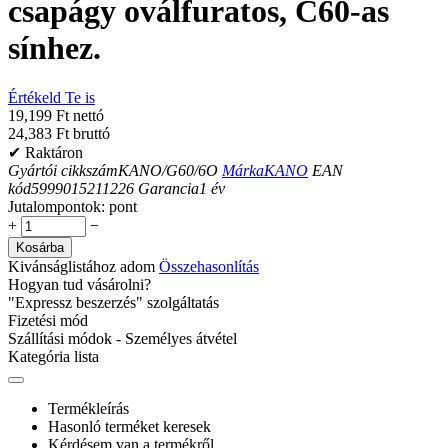
csapágy oválfuratos, C60-as
sínhez.
Értékeld Te is
19,199 Ft nettó
24,383 Ft bruttó
✔ Raktáron
Gyártói cikkszám
KANO/G60/6O
Márka
KANO
EAN
kód
5999015211226
Garancia
1
év
Jutalompontok:
pont
+
−
Kosárba
Kivánságlistához adom
Összehasonlítás
Hogyan tud vásárolni?
"Expressz beszerzés" szolgáltatás
Fizetési mód
Szállítási módok - Személyes átvétel
Kategória lista
Termékleírás
Hasonló terméket keresek
Kérdésem van a termékről