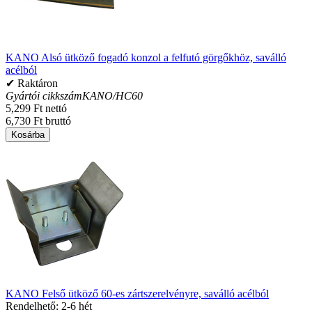
KANO Alsó ütköző fogadó konzol a felfutó görgőkhöz, saválló
acélból
✔ Raktáron
Gyártói cikkszám
KANO/HC60
5,299 Ft nettó
6,730 Ft bruttó
Kosárba
KANO Felső ütköző 60-es zártszerelvényre, saválló acélból
Rendelhető: 2-6 hét