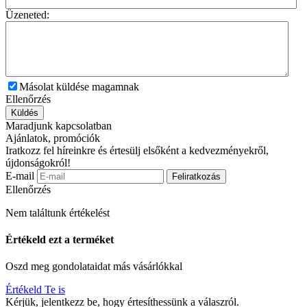
Üzeneted:
Másolat küldése magamnak
Ellenőrzés
Küldés
Maradjunk kapcsolatban
Ajánlatok, promóciók
Iratkozz fel híreinkre és értesülj elsőként a kedvezményekről,
újdonságokról!
E-mail
Feliratkozás
Ellenőrzés
Nem találtunk értékelést
Értékeld ezt a terméket
Oszd meg gondolataidat más vásárlókkal
Értékeld Te is
Kérjük, jelentkezz be, hogy értesíthessünk a válaszról.