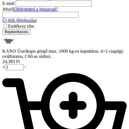
E-mail
Jelszó
Elfelejtetted a jelszavad?
Új fiók létrehozása
Emlékezz rám
Bejelentkezés
KANO Úszókapu görgő max. 1000 kg-os kapukhoz, 4+2 csapágy
oválfuratos, C60-as sínhez.
24,383
Ft
+
−