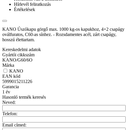
Hírlevél feliratkozás
Értékelések
KANO Úszókapu görgő max. 1000 kg-os kapukhoz, 4+2 csapágy
oválfuratos, C60-as sínhez. - Rozsdamentes acél, zárt csapágy,
hosszú élettartam.
Kereskedelmi adatok
Gyártói cikkszám
KANO/G60/6O
Márka
KANO
EAN kód
5999015211226
Garancia
1
év
Hasonló termék keresés
Neved:
Telefon:
Email címed: