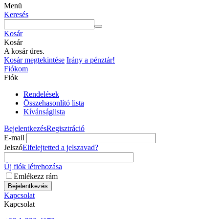
Menü
Keresés
Kosár
Kosár
A kosár üres.
Kosár megtekintése
Irány a pénztár!
Fiókom
Fiók
Rendelések
Összehasonlító lista
Kívánságlista
Bejelentkezés
Regisztráció
E-mail
Jelszó
Elfelejtetted a jelszavad?
Új fiók létrehozása
Emlékezz rám
Bejelentkezés
Kapcsolat
Kapcsolat