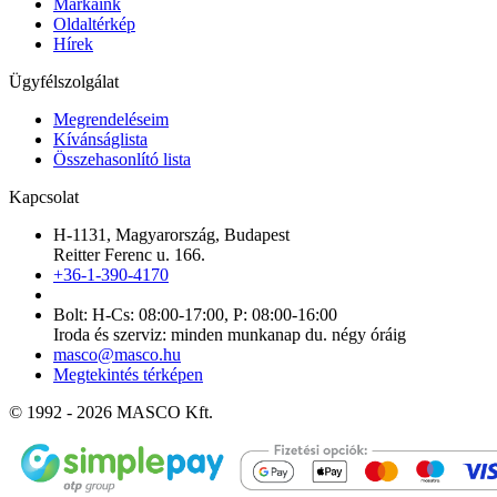
Márkáink
Oldaltérkép
Hírek
Ügyfélszolgálat
Megrendeléseim
Kívánságlista
Összehasonlító lista
Kapcsolat
H-1131, Magyarország, Budapest
Reitter Ferenc u. 166.
+36-1-390-4170
Bolt: H-Cs: 08:00-17:00, P: 08:00-16:00
Iroda és szerviz: minden munkanap du. négy óráig
masco@masco.hu
Megtekintés térképen
© 1992 - 2026 MASCO Kft.