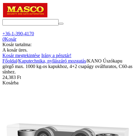
+36-1-390-4170
0
Kosár
Kosár tartalma:
A kosár üres.
Kosár megtekintése
Irány a pénztár!
Főoldal
/
Kaputechnika, nyílászáró mozgatás
/
KANO Úszókapu
görgő max. 1000 kg-os kapukhoz, 4+2 csapágy oválfuratos, C60-as
sínhez.
24,383
Ft
Kosárba