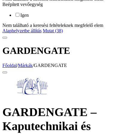
Beépített vevőegység
Igen
Nem található a keresési feltételeknek megfelelő elem
Alaphelyzetbe állítás
Mutat (38)
GARDENGATE
Főoldal
/
Márkák
/
GARDENGATE
GARDENGATE –
Kaputechnikai és