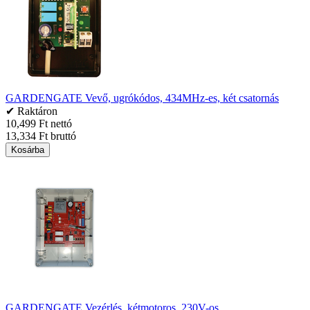
GARDENGATE Vevő, ugrókódos, 434MHz-es, két csatornás
✔ Raktáron
10,499 Ft nettó
13,334 Ft bruttó
Kosárba
GARDENGATE Vezérlés, kétmotoros, 230V-os