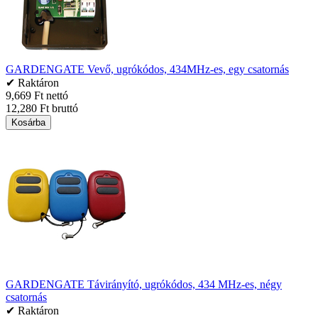
GARDENGATE Vevő, ugrókódos, 434MHz-es, egy csatornás
✔ Raktáron
9,669 Ft nettó
12,280 Ft bruttó
Kosárba
GARDENGATE Távirányító, ugrókódos, 434 MHz-es, négy
csatornás
✔ Raktáron