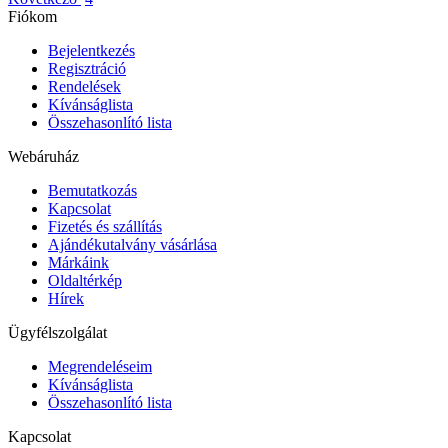
Fiókom
Bejelentkezés
Regisztráció
Rendelések
Kívánságlista
Összehasonlító lista
Webáruház
Bemutatkozás
Kapcsolat
Fizetés és szállítás
Ajándékutalvány vásárlása
Márkáink
Oldaltérkép
Hírek
Ügyfélszolgálat
Megrendeléseim
Kívánságlista
Összehasonlító lista
Kapcsolat