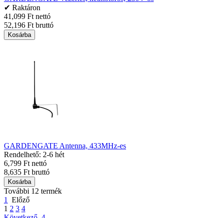
✔ Raktáron
41,099 Ft nettó
52,196 Ft bruttó
Kosárba
GARDENGATE Antenna, 433MHz-es
Rendelhető: 2-6 hét
6,799 Ft nettó
8,635 Ft bruttó
Kosárba
További 12 termék
1
Előző
1
2
3
4
Következő
4