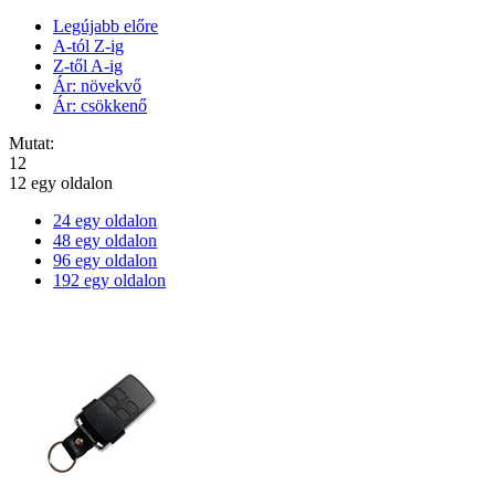
Legújabb előre
A-tól Z-ig
Z-től A-ig
Ár: növekvő
Ár: csökkenő
Mutat:
12
12 egy oldalon
24 egy oldalon
48 egy oldalon
96 egy oldalon
192 egy oldalon