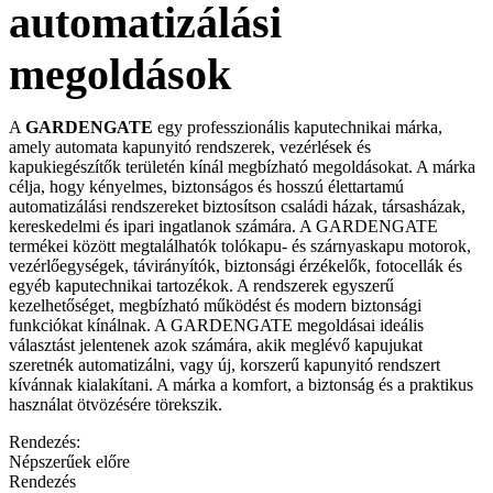
automatizálási
megoldások
A
GARDENGATE
egy professzionális kaputechnikai márka,
amely automata kapunyitó rendszerek, vezérlések és
kapukiegészítők területén kínál megbízható megoldásokat. A márka
célja, hogy kényelmes, biztonságos és hosszú élettartamú
automatizálási rendszereket biztosítson családi házak, társasházak,
kereskedelmi és ipari ingatlanok számára. A GARDENGATE
termékei között megtalálhatók tolókapu- és szárnyaskapu motorok,
vezérlőegységek, távirányítók, biztonsági érzékelők, fotocellák és
egyéb kaputechnikai tartozékok. A rendszerek egyszerű
kezelhetőséget, megbízható működést és modern biztonsági
funkciókat kínálnak. A GARDENGATE megoldásai ideális
választást jelentenek azok számára, akik meglévő kapujukat
szeretnék automatizálni, vagy új, korszerű kapunyitó rendszert
kívánnak kialakítani. A márka a komfort, a biztonság és a praktikus
használat ötvözésére törekszik.
Rendezés:
Népszerűek előre
Rendezés