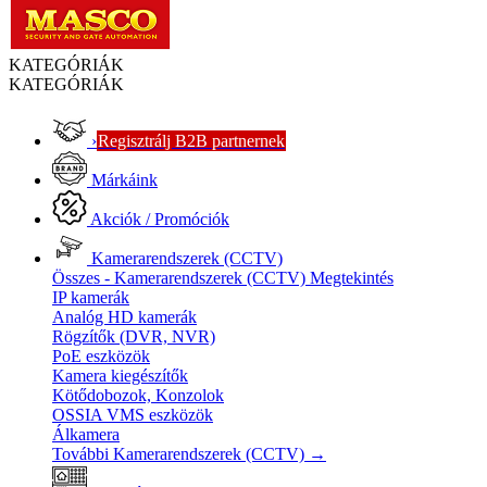
KATEGÓRIÁK
KATEGÓRIÁK
›
Regisztrálj B2B partnernek
Márkáink
Akciók / Promóciók
Kamerarendszerek (CCTV)
Összes - Kamerarendszerek (CCTV)
Megtekintés
IP kamerák
Analóg HD kamerák
Rögzítők (DVR, NVR)
PoE eszközök
Kamera kiegészítők
Kötődobozok, Konzolok
OSSIA VMS eszközök
Álkamera
További Kamerarendszerek (CCTV)
→