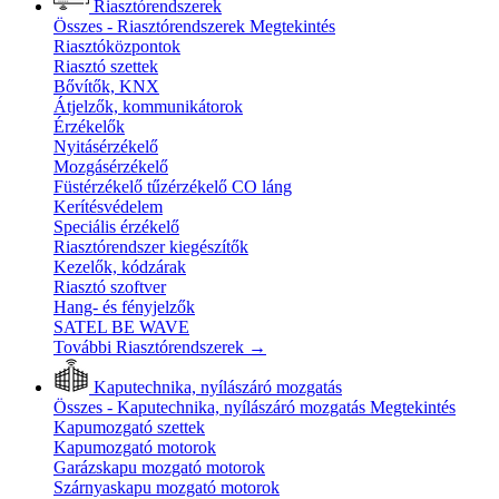
Riasztórendszerek
Összes - Riasztórendszerek
Megtekintés
Riasztóközpontok
Riasztó szettek
Bővítők, KNX
Átjelzők, kommunikátorok
Érzékelők
Nyitásérzékelő
Mozgásérzékelő
Füstérzékelő tűzérzékelő CO láng
Kerítésvédelem
Speciális érzékelő
Riasztórendszer kiegészítők
Kezelők, kódzárak
Riasztó szoftver
Hang- és fényjelzők
SATEL BE WAVE
További Riasztórendszerek
→
Kaputechnika, nyílászáró mozgatás
Összes - Kaputechnika, nyílászáró mozgatás
Megtekintés
Kapumozgató szettek
Kapumozgató motorok
Garázskapu mozgató motorok
Szárnyaskapu mozgató motorok