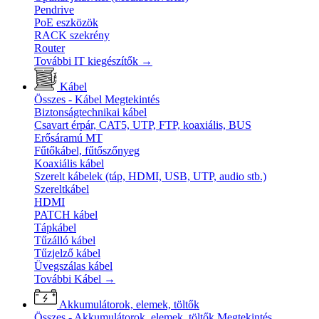
Pendrive
PoE eszközök
RACK szekrény
Router
További IT kiegészítők
→
Kábel
Összes - Kábel
Megtekintés
Biztonságtechnikai kábel
Csavart érpár, CAT5, UTP, FTP, koaxiális, BUS
Erősáramú MT
Fűtőkábel, fűtőszőnyeg
Koaxiális kábel
Szerelt kábelek (táp, HDMI, USB, UTP, audio stb.)
Szereltkábel
HDMI
PATCH kábel
Tápkábel
Tűzálló kábel
Tűzjelző kábel
Üvegszálas kábel
További Kábel
→
Akkumulátorok, elemek, töltők
Összes - Akkumulátorok, elemek, töltők
Megtekintés