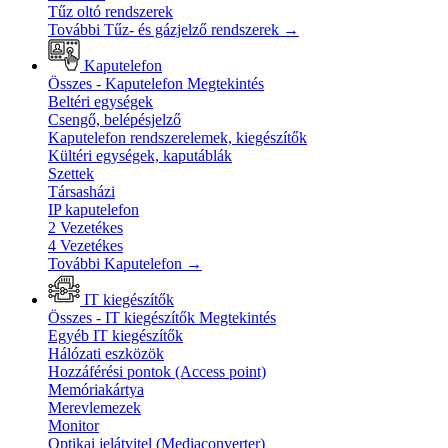
Tűz oltó rendszerek
További Tűz- és gázjelző rendszerek
→
Kaputelefon
Összes - Kaputelefon
Megtekintés
Beltéri egységek
Csengő, belépésjelző
Kaputelefon rendszerelemek, kiegészítők
Kültéri egységek, kaputáblák
Szettek
Társasházi
IP kaputelefon
2 Vezetékes
4 Vezetékes
További Kaputelefon
→
IT kiegészítők
Összes - IT kiegészítők
Megtekintés
Egyéb IT kiegészítők
Hálózati eszközök
Hozzáférési pontok (Access point)
Memóriakártya
Merevlemezek
Monitor
Optikai jelátvitel (Mediaconverter)