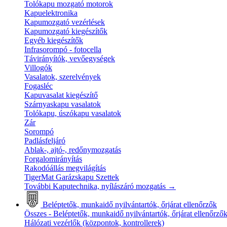
Tolókapu mozgató motorok
Kapuelektronika
Kapumozgató vezérlések
Kapumozgató kiegészítők
Egyéb kiegészítők
Infrasorompó - fotocella
Távirányítók, vevőegységek
Villogók
Vasalatok, szerelvények
Fogasléc
Kapuvasalat kiegészítő
Szárnyaskapu vasalatok
Tolókapu, úszókapu vasalatok
Zár
Sorompó
Padlásfeljáró
Ablak-, ajtó-, redőnymozgatás
Forgalomirányítás
Rakodóállás megvilágítás
TigerMat Garázskapu Szettek
További Kaputechnika, nyílászáró mozgatás
→
Beléptetők, munkaidő nyilvántartók, őrjárat ellenőrzők
Összes - Beléptetők, munkaidő nyilvántartók, őrjárat ellenőrző
Hálózati vezérlők (központok, kontrollerek)