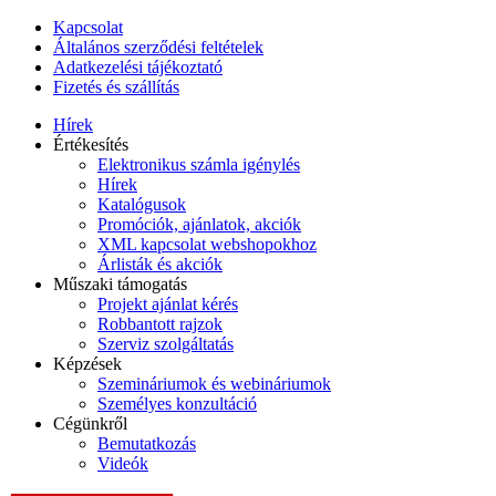
Kapcsolat
Általános szerződési feltételek
Adatkezelési tájékoztató
Fizetés és szállítás
Hírek
Értékesítés
Elektronikus számla igénylés
Hírek
Katalógusok
Promóciók, ajánlatok, akciók
XML kapcsolat webshopokhoz
Árlisták és akciók
Műszaki támogatás
Projekt ajánlat kérés
Robbantott rajzok
Szerviz szolgáltatás
Képzések
Szemináriumok és webináriumok
Személyes konzultáció
Cégünkről
Bemutatkozás
Videók