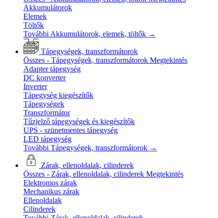
Akkumulátorok
Elemek
Töltők
További Akkumulátorok, elemek, töltők
→
Tápegységek, transzformátorok
Összes - Tápegységek, transzformátorok
Megtekintés
Adapter tápegység
DC konverter
Inverter
Tápegység kiegészítők
Tápegységek
Transzformátor
Tűzjelző tápegységek és kiegészítők
UPS - szünetmentes tápegység
LED tápegység
További Tápegységek, transzformátorok
→
Zárak, ellenoldalak, cilinderek
Összes - Zárak, ellenoldalak, cilinderek
Megtekintés
Elektromos zárak
Mechanikus zárak
Ellenoldalak
Cilinderek
További Zárak, ellenoldalak, cilinderek
→