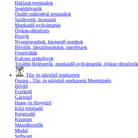
Hálózati terminálok
Segédolvasók
Önálló működésű terminálok
Szoftverek, licenszek
Munkaidő nyilvántartás
Őrjárat-ellenőrzés
Proxyk
Nyomógombok, kiengedő gombok
Bővítők, illesztőmodulok, interfészek
Forgóvillák
Kulcsos szekrények
További Beléptetők, munkaidő nyilvántartók, őrjárat ellenőrző
Tűz- és gázjelző rendszerek
Összes - Tűz- és gázjelző rendszerek
Megtekintés
Bővítő
Érzékelő
Gázjelző
Hang- és fényjelző
Kézi jelzésadó
Kiegészítő
Központ
Másodkezelők
Modul
Software