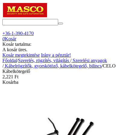
+36-1-390-4170
0
Kosár
Kosár tartalma:
A kosár üres.
Kosár megtekintése
Irány a pénztár!
Főoldal
/
Szerelés, rögzítés, világítás
/
Szerelési anyagok
/
Kábelrögzítők, gyorskötöző, kábelkötegelő, bilincs
/
CELO
Kábelkötegelő
2,221
Ft
Kosárba