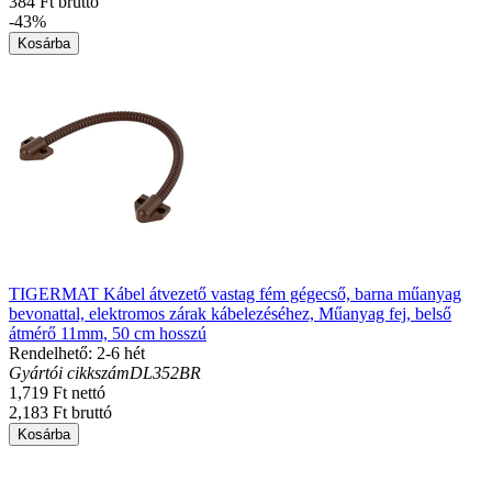
384 Ft bruttó
-43%
Kosárba
TIGERMAT Kábel átvezető vastag fém gégecső, barna műanyag
bevonattal, elektromos zárak kábelezéséhez, Műanyag fej, belső
átmérő 11mm, 50 cm hosszú
Rendelhető: 2-6 hét
Gyártói cikkszám
DL352BR
1,719 Ft nettó
2,183 Ft bruttó
Kosárba