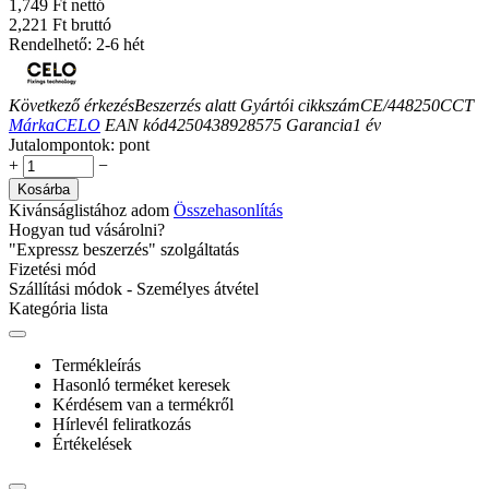
1,749 Ft nettó
2,221 Ft bruttó
Rendelhető: 2-6 hét
Következő érkezés
Beszerzés alatt
Gyártói cikkszám
CE/448250CCT
Márka
CELO
EAN kód
4250438928575
Garancia
1
év
Jutalompontok:
pont
+
−
Kosárba
Kivánságlistához adom
Összehasonlítás
Hogyan tud vásárolni?
"Expressz beszerzés" szolgáltatás
Fizetési mód
Szállítási módok - Személyes átvétel
Kategória lista
Termékleírás
Hasonló terméket keresek
Kérdésem van a termékről
Hírlevél feliratkozás
Értékelések