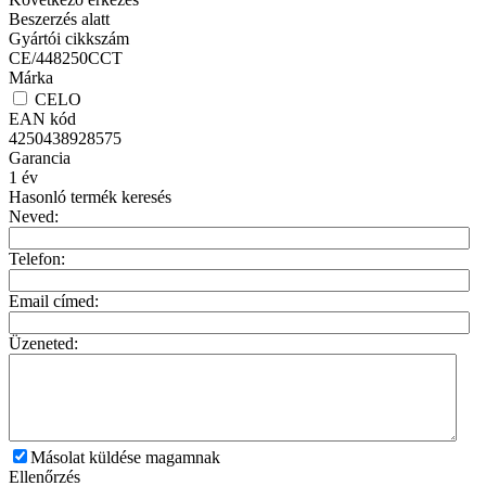
Beszerzés alatt
Gyártói cikkszám
CE/448250CCT
Márka
CELO
EAN kód
4250438928575
Garancia
1
év
Hasonló termék keresés
Neved:
Telefon:
Email címed:
Üzeneted:
Másolat küldése magamnak
Ellenőrzés