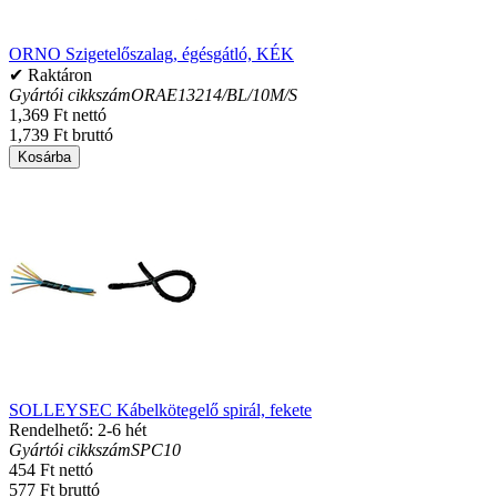
ORNO Szigetelőszalag, égésgátló, KÉK
✔ Raktáron
Gyártói cikkszám
ORAE13214/BL/10M/S
1,369 Ft nettó
1,739 Ft bruttó
Kosárba
SOLLEYSEC Kábelkötegelő spirál, fekete
Rendelhető: 2-6 hét
Gyártói cikkszám
SPC10
454 Ft nettó
577 Ft bruttó