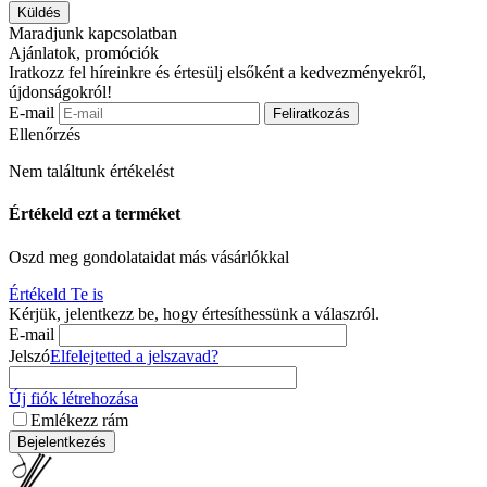
Küldés
Maradjunk kapcsolatban
Ajánlatok, promóciók
Iratkozz fel híreinkre és értesülj elsőként a kedvezményekről,
újdonságokról!
E-mail
Feliratkozás
Ellenőrzés
Nem találtunk értékelést
Értékeld ezt a terméket
Oszd meg gondolataidat más vásárlókkal
Értékeld Te is
Kérjük, jelentkezz be, hogy értesíthessünk a válaszról.
E-mail
Jelszó
Elfelejtetted a jelszavad?
Új fiók létrehozása
Emlékezz rám
Bejelentkezés