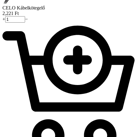
CELO Kábelkötegelő
2,221
Ft
+
−