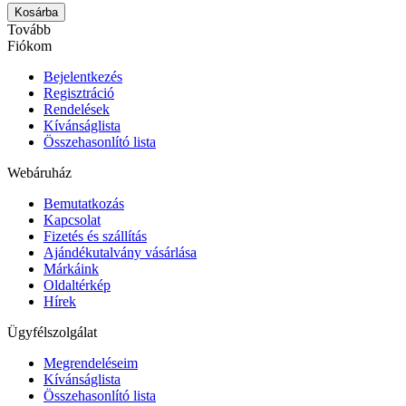
Kosárba
Tovább
Fiókom
Bejelentkezés
Regisztráció
Rendelések
Kívánságlista
Összehasonlító lista
Webáruház
Bemutatkozás
Kapcsolat
Fizetés és szállítás
Ajándékutalvány vásárlása
Márkáink
Oldaltérkép
Hírek
Ügyfélszolgálat
Megrendeléseim
Kívánságlista
Összehasonlító lista