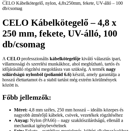
CELO Kábelkötegelő, nylon, 4,8x250mm, fekete, UV-álló – 100
db/csomag
CELO Kábelkötegelő – 4,8 x
250 mm, fekete, UV-álló, 100
db/csomag
A
CELO
professzionális
kábelkötegelője
kiváló választás ipari,
villamossági és szerelési munkákhoz, ahol megbízható, tartós és
időjárásálló rögzítési megoldásra van szükség. A termék
nagy
szilárdságú nylonból (poliamid 6.6)
készül, amely garantálja a
hosszú élettartamot és a stabil tartást még extrém körülmények
között is.
Főbb jellemzők:
Méret:
4,8 mm széles, 250 mm hosszú – ideális közepes és
nagyobb átmérőjű kábelek, csövek, vezetékek rögzítéséhez
Anyag:
Nylon (PA66) – nagy szakítószilárdságú, ellenáll a
mechanikai igénybevételnek
Szín:
Fekete – esztétikus megjelenés, kültéri alkalmazásokhoz