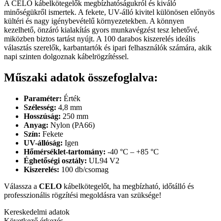
A CELO kábelkötegelők megbízhatóságukról és kiváló
minőségükről ismertek. A fekete, UV-álló kivitel különösen előnyös
kültéri és nagy igénybevételű környezetekben. A könnyen
kezelhető, önzáró kialakítás gyors munkavégzést tesz lehetővé,
miközben biztos tartást nyújt. A 100 darabos kiszerelés ideális
választás szerelők, karbantartók és ipari felhasználók számára, akik
napi szinten dolgoznak kábelrögzítéssel.
Műszaki adatok összefoglalva:
Paraméter:
Érték
Szélesség:
4,8 mm
Hosszúság:
250 mm
Anyag:
Nylon (PA66)
Szín:
Fekete
UV-állóság:
Igen
Hőmérséklet-tartomány:
-40 °C – +85 °C
Éghetőségi osztály:
UL94 V2
Kiszerelés:
100 db/csomag
Válassza a
CELO
kábelkötegelőt, ha megbízható, időtálló és
professzionális rögzítési megoldásra van szüksége!
Kereskedelmi adatok
Következő érkezés