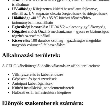
is alkalmas
UV-állóság:
Kifejezetten kültéri használatra fejlesztve,
ellenáll az UV-sugárzás okozta öregedésnek és ridegedésnek
Hőállóság:
-40 °C és +85 °C közötti hőmérséklet-
tartományban használható
Éghetőségi besorolás:
UL94 V2 – alacsony gyúlékonyság
Rögzítési mód:
Önzáró mechanizmus – gyors és biztonságos
rögzítés szerszám nélkül
Kiszerelés:
100 darabos csomag – gazdaságos megoldás
nagyobb volumenű felhasználásra
Alkalmazási területek:
A CELO kábelkötegelő ideális választás az alábbi területeken:
Villanyszerelés és kábelrendezés
Gépészeti és ipari szerelések
Autóipari kábelrögzítések
Kültéri installációk, napelemrendszerek
Hálózati és IT infrastruktúra kiépítése
Előnyök szakemberek számára: