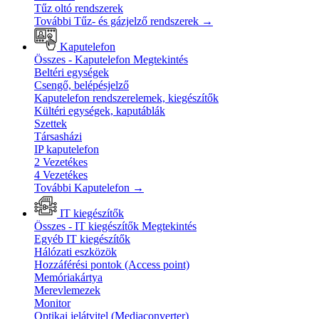
Tűz oltó rendszerek
További Tűz- és gázjelző rendszerek
→
Kaputelefon
Összes - Kaputelefon
Megtekintés
Beltéri egységek
Csengő, belépésjelző
Kaputelefon rendszerelemek, kiegészítők
Kültéri egységek, kaputáblák
Szettek
Társasházi
IP kaputelefon
2 Vezetékes
4 Vezetékes
További Kaputelefon
→
IT kiegészítők
Összes - IT kiegészítők
Megtekintés
Egyéb IT kiegészítők
Hálózati eszközök
Hozzáférési pontok (Access point)
Memóriakártya
Merevlemezek
Monitor
Optikai jelátvitel (Mediaconverter)