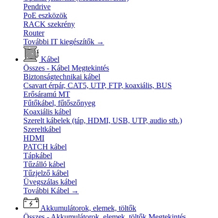
Pendrive
PoE eszközök
RACK szekrény
Router
További IT kiegészítők
→
Kábel
Összes - Kábel
Megtekintés
Biztonságtechnikai kábel
Csavart érpár, CAT5, UTP, FTP, koaxiális, BUS
Erősáramú MT
Fűtőkábel, fűtőszőnyeg
Koaxiális kábel
Szerelt kábelek (táp, HDMI, USB, UTP, audio stb.)
Szereltkábel
HDMI
PATCH kábel
Tápkábel
Tűzálló kábel
Tűzjelző kábel
Üvegszálas kábel
További Kábel
→
Akkumulátorok, elemek, töltők
Összes - Akkumulátorok, elemek, töltők
Megtekintés