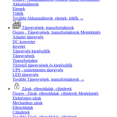
Akkumulátorok
Elemek
Töltők
További Akkumulátorok, elemek, töltők
→
Tápegységek, transzformátorok
Összes - Tápegységek, transzformátorok
Megtekintés
Adapter tápegység
DC konverter
Inverter
Tápegység kiegészítők
Tápegységek
Transzformátor
Tűzjelző tápegységek és kiegészítők
UPS - szünetmentes tápegység
LED tápegység
További Tápegységek, transzformátorok
→
Zárak, ellenoldalak, cilinderek
Összes - Zárak, ellenoldalak, cilinderek
Megtekintés
Elektromos zárak
Mechanikus zárak
Ellenoldalak
Cilinderek
További Zárak, ellenoldalak, cilinderek
→