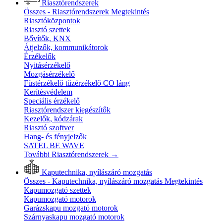
Riasztórendszerek
Összes - Riasztórendszerek
Megtekintés
Riasztóközpontok
Riasztó szettek
Bővítők, KNX
Átjelzők, kommunikátorok
Érzékelők
Nyitásérzékelő
Mozgásérzékelő
Füstérzékelő tűzérzékelő CO láng
Kerítésvédelem
Speciális érzékelő
Riasztórendszer kiegészítők
Kezelők, kódzárak
Riasztó szoftver
Hang- és fényjelzők
SATEL BE WAVE
További Riasztórendszerek
→
Kaputechnika, nyílászáró mozgatás
Összes - Kaputechnika, nyílászáró mozgatás
Megtekintés
Kapumozgató szettek
Kapumozgató motorok
Garázskapu mozgató motorok
Szárnyaskapu mozgató motorok