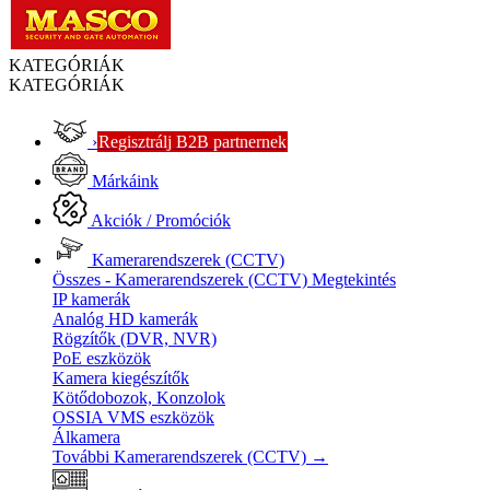
KATEGÓRIÁK
KATEGÓRIÁK
›
Regisztrálj B2B partnernek
Márkáink
Akciók / Promóciók
Kamerarendszerek (CCTV)
Összes - Kamerarendszerek (CCTV)
Megtekintés
IP kamerák
Analóg HD kamerák
Rögzítők (DVR, NVR)
PoE eszközök
Kamera kiegészítők
Kötődobozok, Konzolok
OSSIA VMS eszközök
Álkamera
További Kamerarendszerek (CCTV)
→