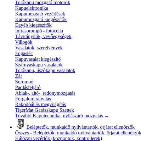
Tolókapu mozgató motorok
Kapuelektronika
Kapumozgató vezérlések
Kapumozgató kiegészítők
Egyéb kiegészítők
Infrasorompó - fotocella
Távirányítók, vevőegységek
Villogók
Vasalatok, szerelvények
Fogasléc
Kapuvasalat kiegészítő
Szárnyaskapu vasalatok
Tolókapu, úszókapu vasalatok
Zár
Sorompó
Padlásfeljáró
Ablak-, ajtó-, redőnymozgatás
Forgalomirányítás
Rakodóállás megvilágítás
TigerMat Garázskapu Szettek
További Kaputechnika, nyílászáró mozgatás
→
Beléptetők, munkaidő nyilvántartók, őrjárat ellenőrzők
Összes - Beléptetők, munkaidő nyilvántartók, őrjárat ellenőrző
Hálózati vezérlők (központok, kontrollerek)