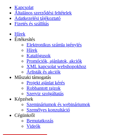
Kapcsolat
Általános szerződési feltételek
Adatkezelési tájékoztató
Fizetés és szállítás
Hírek
Értékesítés
Elektronikus számla igénylés
Hírek
Katalógusok
Promóciók, ajánlatok, akciók
XML kapcsolat webshopokhoz
Árlisták és akciók
Műszaki támogatás
Projekt ajánlat kérés
Robbantott rajzok
Szerviz szolgáltatás
Képzések
Szemináriumok és webináriumok
Személyes konzultáció
Cégünkről
Bemutatkozás
Videók