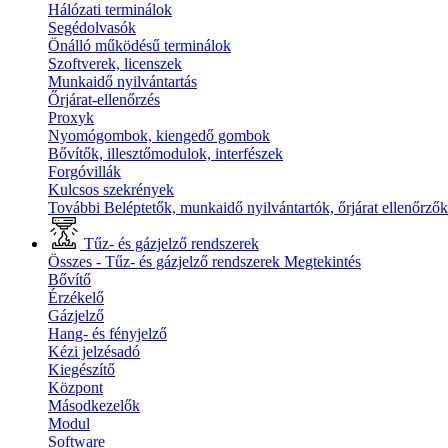
Hálózati terminálok
Segédolvasók
Önálló működésű terminálok
Szoftverek, licenszek
Munkaidő nyilvántartás
Őrjárat-ellenőrzés
Proxyk
Nyomógombok, kiengedő gombok
Bővítők, illesztőmodulok, interfészek
Forgóvillák
Kulcsos szekrények
További Beléptetők, munkaidő nyilvántartók, őrjárat ellenőrző
Tűz- és gázjelző rendszerek
Összes - Tűz- és gázjelző rendszerek
Megtekintés
Bővítő
Érzékelő
Gázjelző
Hang- és fényjelző
Kézi jelzésadó
Kiegészítő
Központ
Másodkezelők
Modul
Software