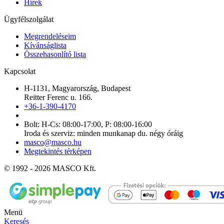
Hírek
Ügyfélszolgálat
Megrendeléseim
Kívánságlista
Összehasonlító lista
Kapcsolat
H-1131, Magyarország, Budapest
Reitter Ferenc u. 166.
+36-1-390-4170
Bolt: H-Cs: 08:00-17:00, P: 08:00-16:00
Iroda és szerviz: minden munkanap du. négy óráig
masco@masco.hu
Megtekintés térképen
© 1992 - 2026 MASCO Kft.
Menü
Keresés