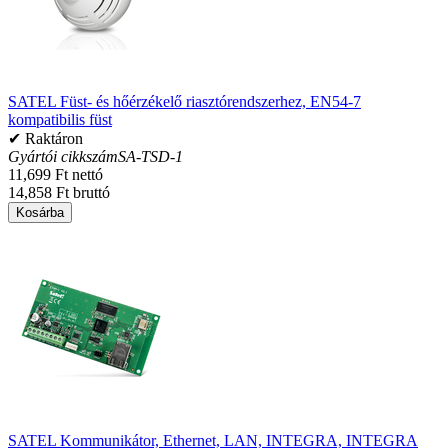
SATEL Füst- és hőérzékelő riasztórendszerhez, EN54-7
kompatibilis füst
✔ Raktáron
Gyártói cikkszám
SA-TSD-1
11,699 Ft nettó
14,858 Ft bruttó
Kosárba
SATEL Kommunikátor, Ethernet, LAN, INTEGRA, INTEGRA