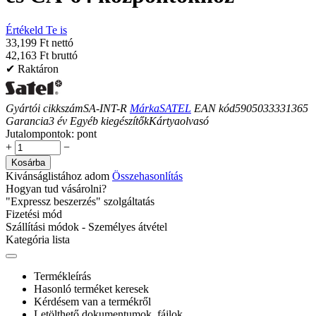
Értékeld Te is
33,199 Ft nettó
42,163 Ft bruttó
✔ Raktáron
Gyártói cikkszám
SA-INT-R
Márka
SATEL
EAN kód
5905033331365
Garancia
3
év
Egyéb kiegészítők
Kártyaolvasó
Jutalompontok:
pont
+
−
Kosárba
Kivánságlistához adom
Összehasonlítás
Hogyan tud vásárolni?
"Expressz beszerzés" szolgáltatás
Fizetési mód
Szállítási módok - Személyes átvétel
Kategória lista
Termékleírás
Hasonló terméket keresek
Kérdésem van a termékről
Letölthető dokumentumok, fájlok