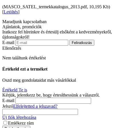
(MASCO_SATEL_termekkatalogus_2013.pdf, 10,195 Kb)
[
Letöltés
]
Maradjunk kapcsolatban
Ajánlatok, promóciók
Iratkozz fel híreinkre és értesülj elsőként a kedvezményekről,
újdonságokról!
E-mail
Feliratkozás
Ellenőrzés
Nem találtunk értékelést
Értékeld ezt a terméket
Oszd meg gondolataidat más vásárlókkal
Értékeld Te is
Kérjük, jelentkezz be, hogy értesíthessünk a válaszról.
E-mail
Jelszó
Elfelejtetted a jelszavad?
Új fiók létrehozása
Emlékezz rám