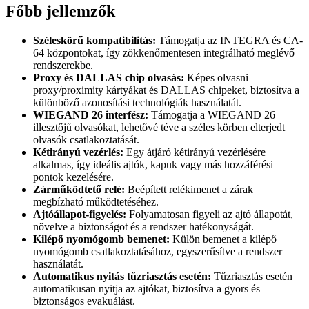
Főbb jellemzők
Széleskörű kompatibilitás:
Támogatja az INTEGRA és CA-
64 központokat, így zökkenőmentesen integrálható meglévő
rendszerekbe.
Proxy és DALLAS chip olvasás:
Képes olvasni
proxy/proximity kártyákat és DALLAS chipeket, biztosítva a
különböző azonosítási technológiák használatát.
WIEGAND 26 interfész:
Támogatja a WIEGAND 26
illesztőjű olvasókat, lehetővé téve a széles körben elterjedt
olvasók csatlakoztatását.
Kétirányú vezérlés:
Egy átjáró kétirányú vezérlésére
alkalmas, így ideális ajtók, kapuk vagy más hozzáférési
pontok kezelésére.
Zárműködtető relé:
Beépített relékimenet a zárak
megbízható működtetéséhez.
Ajtóállapot-figyelés:
Folyamatosan figyeli az ajtó állapotát,
növelve a biztonságot és a rendszer hatékonyságát.
Kilépő nyomógomb bemenet:
Külön bemenet a kilépő
nyomógomb csatlakoztatásához, egyszerűsítve a rendszer
használatát.
Automatikus nyitás tűzriasztás esetén:
Tűzriasztás esetén
automatikusan nyitja az ajtókat, biztosítva a gyors és
biztonságos evakuálást.