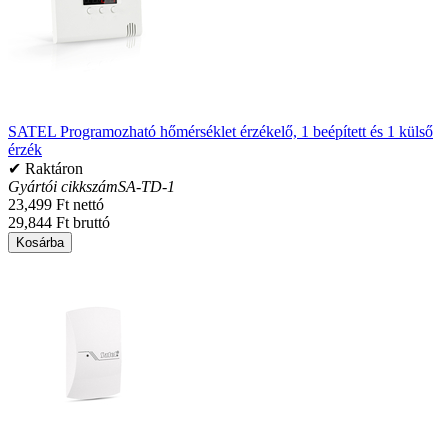
SATEL Programozható hőmérséklet érzékelő, 1 beépített és 1 külső
érzék
✔ Raktáron
Gyártói cikkszám
SA-TD-1
23,499 Ft nettó
29,844 Ft bruttó
Kosárba