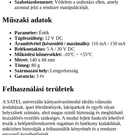
Szabotázsbemenet:
Védelem a szabotázs ellen, amely
azonnal jelzi a rendszer manipulációját.
Műszaki adatok
Paraméter:
Érték
Tápfeszültség:
12 V DC
Áramfelvétel (készenléti / maximális):
110 mA / 150 mA
Relékontaktus:
5 A / 30 V DC
Működési hőmérséklet:
-10°C ~ +55°C
Méret:
140 x 68 mm
Tömeg:
80 g
Származási hely:
Lengyelország
Garancia:
3 év
Felhasználási területek
A SATEL univerzális kártyaolvasómodul ideális választás
irodaházak, ipari létesítmények, lakóparkok és egyéb olyan
helyszínek számára, ahol magas szintű biztonság és megbízható
hozzáférés-vezérlés szükséges. A modul fejlett funkciói lehetővé
teszik a beléptetőrendszerek rugalmas és hatékony kialakítását,
miközben biztosítják a felhasználók kényelmét és a rendszer
egyszerű kezelhetőségét.