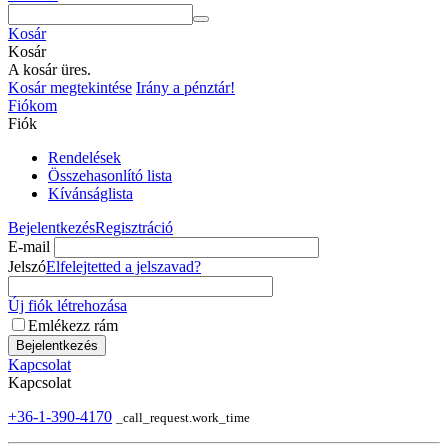
Kosár
Kosár
A kosár üres.
Kosár megtekintése
Irány a pénztár!
Fiókom
Fiók
Rendelések
Összehasonlító lista
Kívánságlista
Bejelentkezés
Regisztráció
E-mail
Jelszó
Elfelejtetted a jelszavad?
Új fiók létrehozása
Emlékezz rám
Bejelentkezés
Kapcsolat
Kapcsolat
+36-1-390-4170
_call_request.work_time