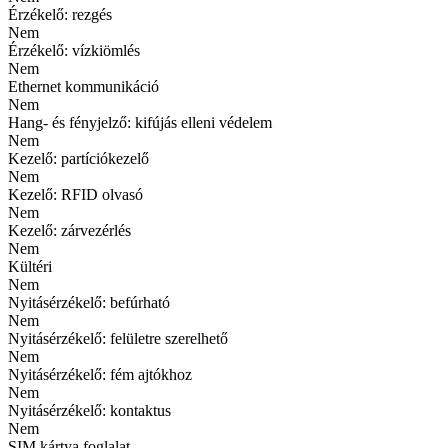
Érzékelő: rezgés
Nem
Érzékelő: vízkiömlés
Nem
Ethernet kommunikáció
Nem
Hang- és fényjelző: kifújás elleni védelem
Nem
Kezelő: partíciókezelő
Nem
Kezelő: RFID olvasó
Nem
Kezelő: zárvezérlés
Nem
Kültéri
Nem
Nyitásérzékelő: befúrható
Nem
Nyitásérzékelő: felületre szerelhető
Nem
Nyitásérzékelő: fém ajtókhoz
Nem
Nyitásérzékelő: kontaktus
Nem
SIM kártya foglalat