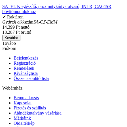
SATEL Kiegészítő, proximitykártya olvasó, INTR, CA64SR
bővítőmodulokhoz
✔ Raktáron
Gyártói cikkszám
SA-CZ-EMM
14,399 Ft nettó
18,287 Ft bruttó
Kosárba
Tovább
Fiókom
Bejelentkezés
Regisztráció
Rendelések
Kívánságlista
Összehasonlító lista
Webáruház
Bemutatkozás
Kapcsolat
Fizetés és szállítás
Ajándékutalvány vásárlása
Márkáink
Oldaltérkép