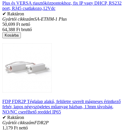
Plus és VERSA riasztóközpontokhoz, fix IP vagy DHCP, RS232
port, RJ45 csatlakozo,12Vdc
✔ Raktáron
Gyártói cikkszám
SA-ETHM-1 Plus
50,699 Ft nettó
64,388 Ft bruttó
Kosárba
FDP FDR2P Téglalap alakú, felületre szerelt mágneses érintkező
fehér, lapos négyszögletes műanyag házban, 13mm távolság,
NO/NC cserélhető reeddel IP65
✔ Raktáron
Gyártói cikkszám
FDR2P
1,179 Ft nettó