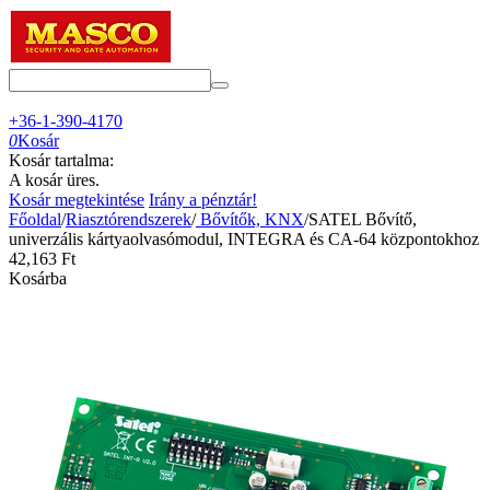
+36-1-390-4170
0
Kosár
Kosár tartalma:
A kosár üres.
Kosár megtekintése
Irány a pénztár!
Főoldal
/
Riasztórendszerek
/
Bővítők, KNX
/
SATEL Bővítő,
univerzális kártyaolvasómodul, INTEGRA és CA-64 központokhoz
42,163
Ft
Kosárba