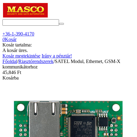
+36-1-390-4170
0
Kosár
Kosár tartalma:
A kosár üres.
Kosár megtekintése
Irány a pénztár!
Főoldal
/
Riasztórendszerek
/
SATEL Modul, Ethernet, GSM-X
kommunikátorhoz
45,846
Ft
Kosárba