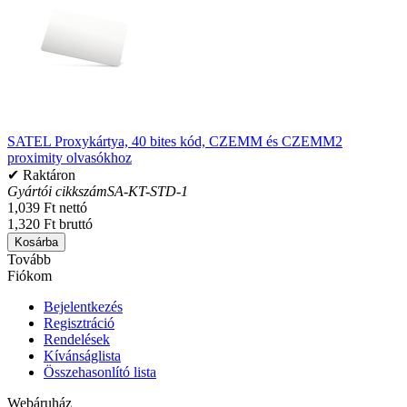
SATEL Proxykártya, 40 bites kód, CZEMM és CZEMM2
proximity olvasókhoz
✔ Raktáron
Gyártói cikkszám
SA-KT-STD-1
1,039 Ft nettó
1,320 Ft bruttó
Kosárba
Tovább
Fiókom
Bejelentkezés
Regisztráció
Rendelések
Kívánságlista
Összehasonlító lista
Webáruház