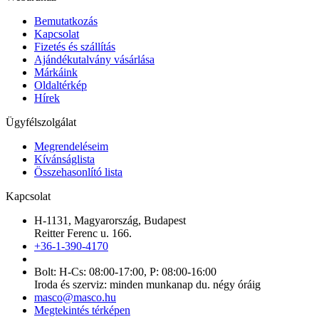
Bemutatkozás
Kapcsolat
Fizetés és szállítás
Ajándékutalvány vásárlása
Márkáink
Oldaltérkép
Hírek
Ügyfélszolgálat
Megrendeléseim
Kívánságlista
Összehasonlító lista
Kapcsolat
H-1131, Magyarország, Budapest
Reitter Ferenc u. 166.
+36-1-390-4170
Bolt: H-Cs: 08:00-17:00, P: 08:00-16:00
Iroda és szerviz: minden munkanap du. négy óráig
masco@masco.hu
Megtekintés térképen