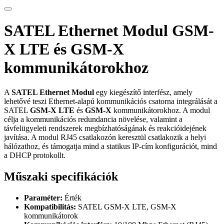
SATEL Ethernet Modul GSM-
X LTE és GSM-X
kommunikátorokhoz
A
SATEL Ethernet Modul
egy kiegészítő interfész, amely
lehetővé teszi Ethernet-alapú kommunikációs csatorna integrálását a
SATEL
GSM-X LTE
és
GSM-X
kommunikátorokhoz. A modul
célja a kommunikációs redundancia növelése, valamint a
távfelügyeleti rendszerek megbízhatóságának és reakcióidejének
javítása. A modul RJ45 csatlakozón keresztül csatlakozik a helyi
hálózathoz, és támogatja mind a statikus IP-cím konfigurációt, mind
a DHCP protokollt.
Műszaki specifikációk
Paraméter:
Érték
Kompatibilitás:
SATEL GSM-X LTE, GSM-X
kommunikátorok