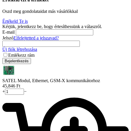
Oszd meg gondolataidat más vásárlókkal
Értékeld Te is
Kérjük, jelentkezz be, hogy értesíthessünk a válaszról.
E-mail
Jelszó
Elfelejtetted a jelszavad?
Új fiók létrehozása
Emlékezz rám
Bejelentkezés
SATEL Modul, Ethernet, GSM-X kommunikátorhoz
45,846
Ft
+
−