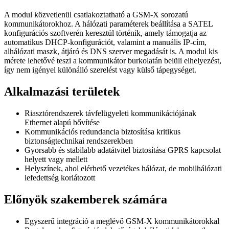
A modul közvetlenül csatlakoztatható a GSM-X sorozatú
kommunikátorokhoz. A hálózati paraméterek beállítása a SATEL
konfigurációs szoftverén keresztül történik, amely támogatja az
automatikus DHCP-konfigurációt, valamint a manuális IP-cím,
alhálózati maszk, átjáró és DNS szerver megadását is. A modul kis
mérete lehetővé teszi a kommunikátor burkolatán belüli elhelyezést,
így nem igényel különálló szerelést vagy külső tápegységet.
Alkalmazási területek
Riasztórendszerek távfelügyeleti kommunikációjának
Ethernet alapú bővítése
Kommunikációs redundancia biztosítása kritikus
biztonságtechnikai rendszerekben
Gyorsabb és stabilabb adatátvitel biztosítása GPRS kapcsolat
helyett vagy mellett
Helyszínek, ahol elérhető vezetékes hálózat, de mobilhálózati
lefedettség korlátozott
Előnyök szakemberek számára
Egyszerű integráció a meglévő GSM-X kommunikátorokkal