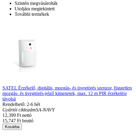
Szintén megvásárolták
Utoljára megtekintett
További termékek
SATEL Érzékelő, digitális, mozgás- és üvegtörés szenzor, független
mozgás- és üvegtörés-jelző kimenetek, max. 12 m PIR érzékelési
távolsá
Rendelhető: 2-6 hét
Gyártói cikkszám
SA-NAVY
12,399 Ft nettó
15,747 Ft bruttó
Kosárba