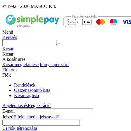
© 1992 - 2026 MASCO Kft.
Menü
Keresés
Kosár
Kosár
A kosár üres.
Kosár megtekintése
Irány a pénztár!
Fiókom
Fiók
Rendelések
Összehasonlító lista
Kívánságlista
Bejelentkezés
Regisztráció
E-mail
Jelszó
Elfelejtetted a jelszavad?
Új fiók létrehozása