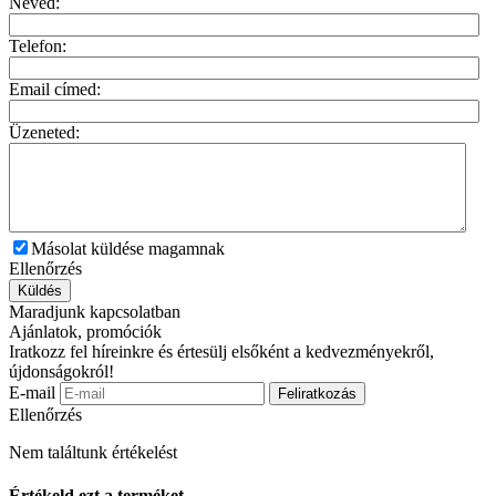
Neved:
Telefon:
Email címed:
Üzeneted:
Másolat küldése magamnak
Ellenőrzés
Küldés
Maradjunk kapcsolatban
Ajánlatok, promóciók
Iratkozz fel híreinkre és értesülj elsőként a kedvezményekről,
újdonságokról!
E-mail
Feliratkozás
Ellenőrzés
Nem találtunk értékelést
Értékeld ezt a terméket