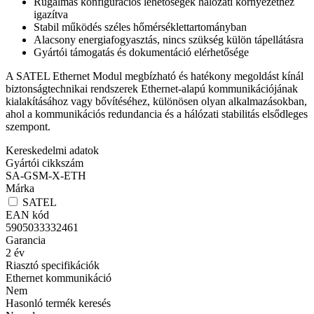
Rugalmas konfigurációs lehetőségek hálózati környezethez
igazítva
Stabil működés széles hőmérséklettartományban
Alacsony energiafogyasztás, nincs szükség külön tápellátásra
Gyártói támogatás és dokumentáció elérhetősége
A SATEL Ethernet Modul megbízható és hatékony megoldást kínál
biztonságtechnikai rendszerek Ethernet-alapú kommunikációjának
kialakításához vagy bővítéséhez, különösen olyan alkalmazásokban,
ahol a kommunikációs redundancia és a hálózati stabilitás elsődleges
szempont.
Kereskedelmi adatok
Gyártói cikkszám
SA-GSM-X-ETH
Márka
SATEL
EAN kód
5905033332461
Garancia
2
év
Riasztó specifikációk
Ethernet kommunikáció
Nem
Hasonló termék keresés