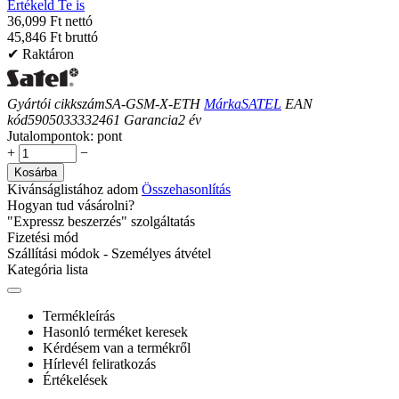
Értékeld Te is
36,099 Ft nettó
45,846 Ft bruttó
✔ Raktáron
Gyártói cikkszám
SA-GSM-X-ETH
Márka
SATEL
EAN
kód
5905033332461
Garancia
2
év
Jutalompontok:
pont
+
−
Kosárba
Kivánságlistához adom
Összehasonlítás
Hogyan tud vásárolni?
"Expressz beszerzés" szolgáltatás
Fizetési mód
Szállítási módok - Személyes átvétel
Kategória lista
Termékleírás
Hasonló terméket keresek
Kérdésem van a termékről
Hírlevél feliratkozás
Értékelések