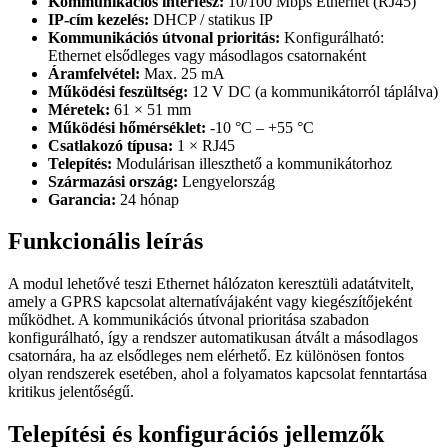
Kommunikációs interfész:
10/100 Mbps Ethernet (RJ45)
IP-cím kezelés:
DHCP / statikus IP
Kommunikációs útvonal prioritás:
Konfigurálható:
Ethernet elsődleges vagy másodlagos csatornaként
Áramfelvétel:
Max. 25 mA
Működési feszültség:
12 V DC (a kommunikátorról táplálva)
Méretek:
61 × 51 mm
Működési hőmérséklet:
-10 °C – +55 °C
Csatlakozó típusa:
1 × RJ45
Telepítés:
Modulárisan illeszthető a kommunikátorhoz
Származási ország:
Lengyelország
Garancia:
24 hónap
Funkcionális leírás
A modul lehetővé teszi Ethernet hálózaton keresztüli adatátvitelt,
amely a GPRS kapcsolat alternatívájaként vagy kiegészítőjeként
működhet. A kommunikációs útvonal prioritása szabadon
konfigurálható, így a rendszer automatikusan átvált a másodlagos
csatornára, ha az elsődleges nem elérhető. Ez különösen fontos
olyan rendszerek esetében, ahol a folyamatos kapcsolat fenntartása
kritikus jelentőségű.
Telepítési és konfigurációs jellemzők