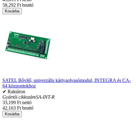
58,292 Ft bruttó
Kosárba
SATEL Bővítő, univerzális kártyaolvasómodul, INTEGRA és CA-
64 központokhoz
✔ Raktáron
Gyártói cikkszám
SA-INT-R
33,199 Ft nettó
42,163 Ft bruttó
Kosárba