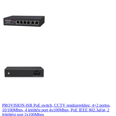
PROVISION-ISR PoE switch, CCTV rendszerekhez, 4+2 portos,
10/100Mbps, 4 letöltési port 4x100Mbps, PoE IEEE 802.3af/at, 2
feltöltési port 2x100Mbps