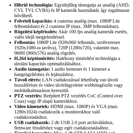
Hibrid technológia:
Egyidejűleg támogatja az analóg (AHD,
CVI, TVI, CVBS) és IP kamerák használatát, így rugalmasan
bővíthető.
Felvételi kapacitás:
4 csatorna analóg (max. 1080P Lite
felbontásban) és 2 csatorna IP (max. 3MP felbontásban).
Rögzítési képfrissítés:
Akár 100 fps analóg kamerák esetén,
valós idejű megjelenítéssel.
Felbontás:
1080P Lite (928x960 felbontás, szoftveresen
1920x1080-ra javítva), 720P (1280x720), valamint max.
960H (960x576) analóg rögzítés.
H.264 képtömörítés:
Hatékony tömörítési technológia a
tárolási kapacitás optimalizálásához.
Audio támogatás:
1 audio bemenet és 1 kimenet a
hangrögzítéshez és lejátszáshoz.
Távoli elérés:
LAN csatlakozással lehetőség van távoli
hozzáférésre és video távfelügyeletre webböngészőn vagy
mobilalkalmazáson keresztül.
PTZ vezérlés:
Beépített PTZ vezérlés CoC (Control over
Coax) vagy IP alapú kamerákhoz.
Video kimenetek:
HDMI (max. 1080P) és VGA (max.
1280x1024) csatlakozók a monitorokhoz való
csatlakoztatáshoz.
USB csatlakozók:
2 db USB 2.0 port archiváláshoz,
firmware frissítéshez vagy egér csatlakoztatásához.