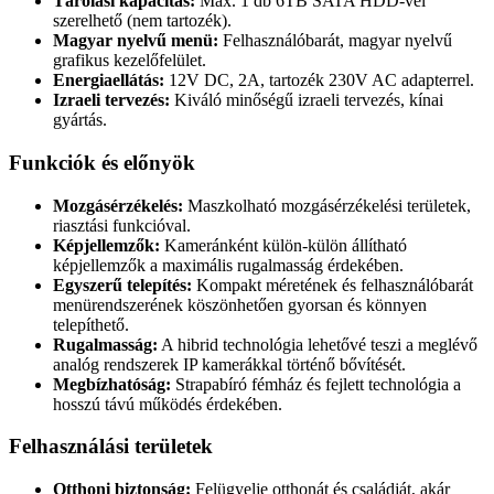
Tárolási kapacitás:
Max. 1 db 6TB SATA HDD-vel
szerelhető (nem tartozék).
Magyar nyelvű menü:
Felhasználóbarát, magyar nyelvű
grafikus kezelőfelület.
Energiaellátás:
12V DC, 2A, tartozék 230V AC adapterrel.
Izraeli tervezés:
Kiváló minőségű izraeli tervezés, kínai
gyártás.
Funkciók és előnyök
Mozgásérzékelés:
Maszkolható mozgásérzékelési területek,
riasztási funkcióval.
Képjellemzők:
Kameránként külön-külön állítható
képjellemzők a maximális rugalmasság érdekében.
Egyszerű telepítés:
Kompakt méretének és felhasználóbarát
menürendszerének köszönhetően gyorsan és könnyen
telepíthető.
Rugalmasság:
A hibrid technológia lehetővé teszi a meglévő
analóg rendszerek IP kamerákkal történő bővítését.
Megbízhatóság:
Strapabíró fémház és fejlett technológia a
hosszú távú működés érdekében.
Felhasználási területek
Otthoni biztonság:
Felügyelje otthonát és családját, akár