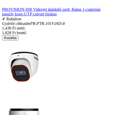
PROVISION-ISR Videojel átalakító szett, Balun 1-csatornás
passzív koax-UTP csavart érpáras
✔ Raktáron
Gyártói cikkszám
PR-PTR-101V-HD-8
1,439 Ft nettó
1,828 Ft bruttó
Kosárba