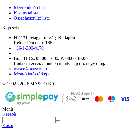
Megrendeléseim
Kívánságlista
Összehasonlító lista
Kapcsolat
H-1131, Magyarország, Budapest
Reitter Ferenc u. 166.
+36-1-390-4170
Bolt: H-Cs: 08:00-17:00, P: 08:00-16:00
Iroda és szerviz: minden munkanap du. négy óráig
masco@masco.hu
Megtekintés térképen
© 1992 - 2026 MASCO Kft.
Menü
Keresés
Kosár