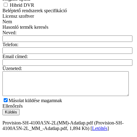
Hibrid DVR
Beléptető rendszerek specifikáció
Licensz szoftver
Nem
Hasonló termék keresés
Neved:
Telefon:
Email címed:
Üzeneted:
Másolat küldése magamnak
Ellenőrzés
Küldés
Provision-SH-4100A5N-2L(MM)-Adatlap.pdf (Provision-SH-
4100A5N-2L_MM_-Adatlap.pdf, 1,894 Kb) [
Letöltés
]