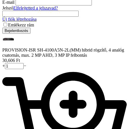
E-mail
Jelszó
Elfelejtetted a jelszavad?
Új fiók létrehozása
Emlékezz rám
Bejelentkezés
PROVISION-ISR SH-4100A5N-2L(MM) hibrid rögzítő, 4 analóg
csatornás, max. 2 MP AHD, 3 MP IP felbontás
30,606
Ft
+
−