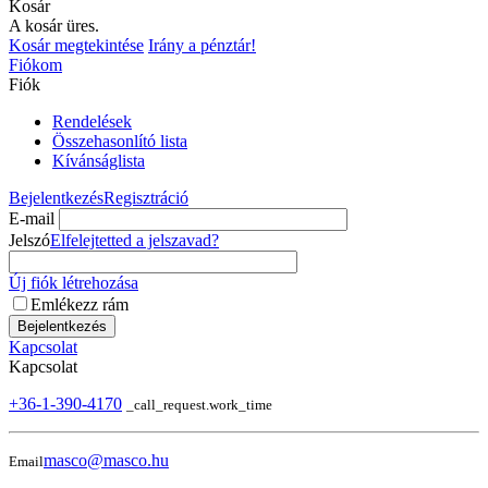
Kosár
A kosár üres.
Kosár megtekintése
Irány a pénztár!
Fiókom
Fiók
Rendelések
Összehasonlító lista
Kívánságlista
Bejelentkezés
Regisztráció
E-mail
Jelszó
Elfelejtetted a jelszavad?
Új fiók létrehozása
Emlékezz rám
Bejelentkezés
Kapcsolat
Kapcsolat
+36-1-390-4170
_call_request.work_time
masco@masco.hu
Email