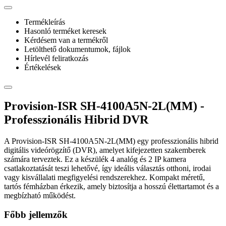
Termékleírás
Hasonló terméket keresek
Kérdésem van a termékről
Letölthető dokumentumok, fájlok
Hírlevél feliratkozás
Értékelések
Provision-ISR SH-4100A5N-2L(MM) -
Professzionális Hibrid DVR
A Provision-ISR SH-4100A5N-2L(MM) egy professzionális hibrid
digitális videórögzítő (DVR), amelyet kifejezetten szakemberek
számára terveztek. Ez a készülék 4 analóg és 2 IP kamera
csatlakoztatását teszi lehetővé, így ideális választás otthoni, irodai
vagy kisvállalati megfigyelési rendszerekhez. Kompakt méretű,
tartós fémházban érkezik, amely biztosítja a hosszú élettartamot és a
megbízható működést.
Főbb jellemzők