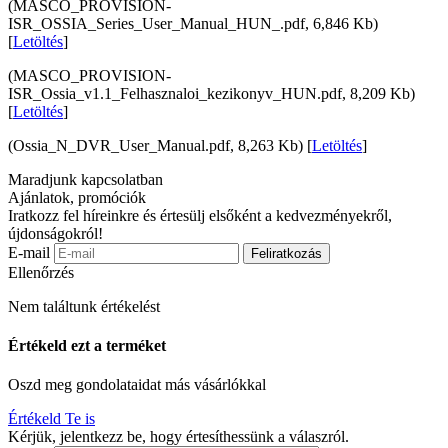
(MASCO_PROVISION-
ISR_OSSIA_Series_User_Manual_HUN_.pdf, 6,846 Kb)
[
Letöltés
]
(MASCO_PROVISION-
ISR_Ossia_v1.1_Felhasznaloi_kezikonyv_HUN.pdf, 8,209 Kb)
[
Letöltés
]
(Ossia_N_DVR_User_Manual.pdf, 8,263 Kb) [
Letöltés
]
Maradjunk kapcsolatban
Ajánlatok, promóciók
Iratkozz fel híreinkre és értesülj elsőként a kedvezményekről,
újdonságokról!
E-mail
Feliratkozás
Ellenőrzés
Nem találtunk értékelést
Értékeld ezt a terméket
Oszd meg gondolataidat más vásárlókkal
Értékeld Te is
Kérjük, jelentkezz be, hogy értesíthessünk a válaszról.