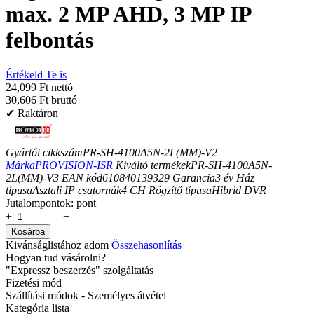
max. 2 MP AHD, 3 MP IP
felbontás
Értékeld Te is
24,099 Ft nettó
30,606 Ft bruttó
✔ Raktáron
Gyártói cikkszám
PR-SH-4100A5N-2L(MM)-V2
Márka
PROVISION-ISR
Kiváltó termékek
PR-SH-4100A5N-
2L(MM)-V3
EAN kód
610840139329
Garancia
3
év
Ház
típusa
Asztali
IP csatornák
4
CH
Rögzítő típusa
Hibrid DVR
Jutalompontok:
pont
+
−
Kosárba
Kivánságlistához adom
Összehasonlítás
Hogyan tud vásárolni?
"Expressz beszerzés" szolgáltatás
Fizetési mód
Szállítási módok - Személyes átvétel
Kategória lista