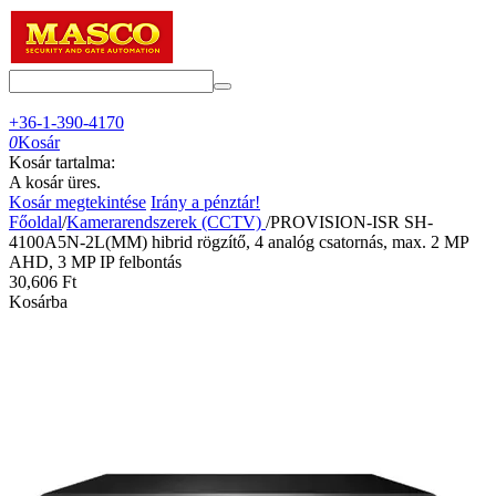
+36-1-390-4170
0
Kosár
Kosár tartalma:
A kosár üres.
Kosár megtekintése
Irány a pénztár!
Főoldal
/
Kamerarendszerek (CCTV)
/
PROVISION-ISR SH-
4100A5N-2L(MM) hibrid rögzítő, 4 analóg csatornás, max. 2 MP
AHD, 3 MP IP felbontás
30,606
Ft
Kosárba