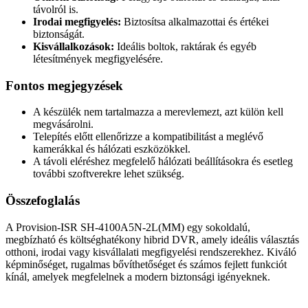
távolról is.
Irodai megfigyelés:
Biztosítsa alkalmazottai és értékei
biztonságát.
Kisvállalkozások:
Ideális boltok, raktárak és egyéb
létesítmények megfigyelésére.
Fontos megjegyzések
A készülék nem tartalmazza a merevlemezt, azt külön kell
megvásárolni.
Telepítés előtt ellenőrizze a kompatibilitást a meglévő
kamerákkal és hálózati eszközökkel.
A távoli eléréshez megfelelő hálózati beállításokra és esetleg
további szoftverekre lehet szükség.
Összefoglalás
A Provision-ISR SH-4100A5N-2L(MM) egy sokoldalú,
megbízható és költséghatékony hibrid DVR, amely ideális választás
otthoni, irodai vagy kisvállalati megfigyelési rendszerekhez. Kiváló
képminőséget, rugalmas bővíthetőséget és számos fejlett funkciót
kínál, amelyek megfelelnek a modern biztonsági igényeknek.