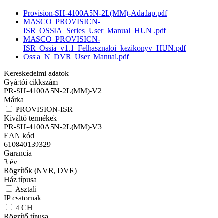
Provision-SH-4100A5N-2L(MM)-Adatlap.pdf
MASCO_PROVISION-
ISR_OSSIA_Series_User_Manual_HUN .pdf
MASCO_PROVISION-
ISR_Ossia_v1.1_Felhasznaloi_kezikonyv_HUN.pdf
Ossia_N_DVR_User_Manual.pdf
Kereskedelmi adatok
Gyártói cikkszám
PR-SH-4100A5N-2L(MM)-V2
Márka
PROVISION-ISR
Kiváltó termékek
PR-SH-4100A5N-2L(MM)-V3
EAN kód
610840139329
Garancia
3
év
Rögzítők (NVR, DVR)
Ház típusa
Asztali
IP csatornák
4
CH
Rögzítő típusa