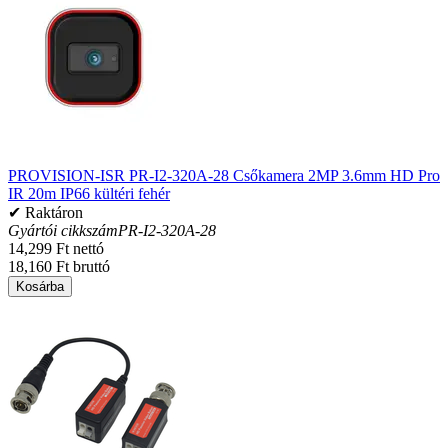
PROVISION-ISR PR-I2-320A-28 Csőkamera 2MP 3.6mm HD Pro
IR 20m IP66 kültéri fehér
✔ Raktáron
Gyártói cikkszám
PR-I2-320A-28
14,299 Ft nettó
18,160 Ft bruttó
Kosárba