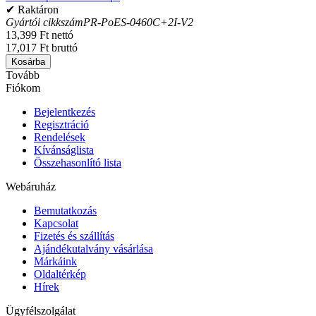
✔ Raktáron
Gyártói cikkszám
PR-PoES-0460C+2I-V2
13,399 Ft nettó
17,017 Ft bruttó
Kosárba
Tovább
Fiókom
Bejelentkezés
Regisztráció
Rendelések
Kívánságlista
Összehasonlító lista
Webáruház
Bemutatkozás
Kapcsolat
Fizetés és szállítás
Ajándékutalvány vásárlása
Márkáink
Oldaltérkép
Hírek
Ügyfélszolgálat