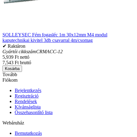
SOLLEYSEC Fém fogasléc 1m 30x12mm M4 modul
kaputechnikai kivitel 3db csavarral 4m/csomag
✔ Raktáron
Gyártói cikkszám
CRMACC-12
5,939 Ft nettó
7,543 Ft bruttó
Kosárba
Tovább
Fiókom
Bejelentkezés
Regisztráció
Rendelések
Kívánságlista
Összehasonlító lista
Webáruház
Bemutatkozás