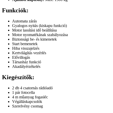
Funkciók:
Automata zárás
Gyalogos nyitás (kiskapu funkció)
Motor lassítási idő beállítása
Motor nyomatékának szabályozása
Biztonsági be- és kimenetek
Start bemenetek
Hiba visszajelzés
Kertvilágítás vezérlés
Elővillogás
Társasház funkció
Akadályérzékelés
Kiegészítők:
2 db 4 csatornás rádióadó
1 pár fotocella
4 m műanyag fogasléc
Végálláskapcsolók
Szerelvény csomag