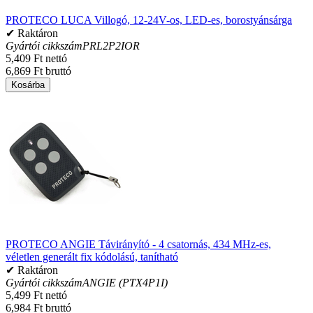
PROTECO LUCA Villogó, 12-24V-os, LED-es, borostyánsárga
✔ Raktáron
Gyártói cikkszám
PRL2P2IOR
5,409 Ft nettó
6,869 Ft bruttó
Kosárba
PROTECO ANGIE Távirányító - 4 csatornás, 434 MHz-es,
véletlen generált fix kódolású, tanítható
✔ Raktáron
Gyártói cikkszám
ANGIE (PTX4P1I)
5,499 Ft nettó
6,984 Ft bruttó