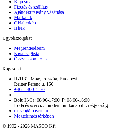
Kapcsolat
Fizetés és szállítás
Ajándékutalvány vásárlása
Márkáink
Oldaltérkép
Hírek
Ügyfélszolgálat
Megrendeléseim
Kívánságlista
Összehasonlító lista
Kapcsolat
H-1131, Magyarország, Budapest
Reitter Ferenc u. 166.
+36-1-390-4170
Bolt: H-Cs: 08:00-17:00, P: 08:00-16:00
Iroda és szerviz: minden munkanap du. négy óráig
masco@masco.hu
Megtekintés térképen
© 1992 - 2026 MASCO Kft.