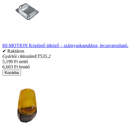
HI-MOTION Középső ütköző – szárnyaskapukhoz, lecsavarozható.
✔ Raktáron
Gyártói cikkszám
ET535.2
5,199 Ft nettó
6,603 Ft bruttó
Kosárba