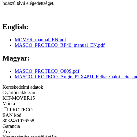
hosszú távú elégedettséget.
English:
MOVER_manual_EN.pdf
MASCO_PROTECO_RF40_manual_EN.pdf
Magyar:
MASCO_PROTECO_Q80S.pdf
MASCO_PROTECO_Angie_PTX4P1I_Felhasznaloi_leiras.p
Kereskedelmi adatok
Gyártói cikkszám
KIT-MOVER15
Márka
PROTECO
EAN kód
8032451076558
Garancia
2
év