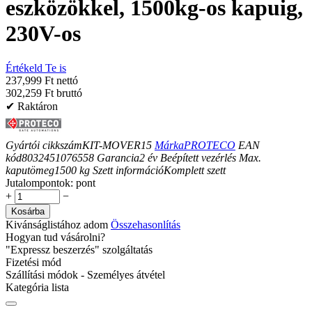
eszközökkel, 1500kg-os kapuig,
230V-os
Értékeld Te is
237,999 Ft nettó
302,259 Ft bruttó
✔ Raktáron
Gyártói cikkszám
KIT-MOVER15
Márka
PROTECO
EAN
kód
8032451076558
Garancia
2
év
Beépített vezérlés
Max.
kaputömeg
1500
kg
Szett információ
Komplett szett
Jutalompontok:
pont
+
−
Kosárba
Kivánságlistához adom
Összehasonlítás
Hogyan tud vásárolni?
"Expressz beszerzés" szolgáltatás
Fizetési mód
Szállítási módok - Személyes átvétel
Kategória lista