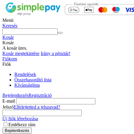
Menü
Keresés
Kosár
Kosár
A kosár üres.
Kosár megtekintése
Irány a pénztár!
Fiókom
Fiók
Rendelések
Összehasonlító lista
Kívánságlista
Bejelentkezés
Regisztráció
E-mail
Jelszó
Elfelejtetted a jelszavad?
Új fiók létrehozása
Emlékezz rám
Bejelentkezés