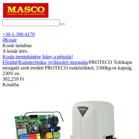
+36-1-390-4170
0
Kosár
Kosár tartalma:
A kosár üres.
Kosár megtekintése
Irány a pénztár!
Főoldal
/
Kaputechnika, nyílászáró mozgatás
/
PROTECO Tolókapu
mozgató szett eredeti PROTECO eszközökkel, 1500kg-os kapuig,
230V-os
302,259
Ft
Kosárba