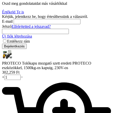
Oszd meg gondolataidat más vásárlókkal
Értékeld Te is
Kérjük, jelentkezz be, hogy értesíthessünk a válaszról.
E-mail
Jelszó
Elfelejtetted a jelszavad?
Új fiók létrehozása
Emlékezz rám
Bejelentkezés
PROTECO Tolókapu mozgató szett eredeti PROTECO
eszközökkel, 1500kg-os kapuig, 230V-os
302,259
Ft
+
−