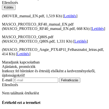
Ellenőrzés
Küldés
(MOVER_manual_EN.pdf, 1,519 Kb) [
Letöltés
]
MASCO_PROTECO_RF40_manual_EN.pdf
(MASCO_PROTECO_RF40_manual_EN.pdf, 668 Kb) [
Letöltés
]
MASCO_PROTECO_Q80S.pdf
(MASCO_PROTECO_Q80S.pdf, 1,331 Kb) [
Letöltés
]
(MASCO_PROTECO_Angie_PTX4P1I_Felhasznaloi_leiras.pdf,
414 Kb) [
Letöltés
]
Maradjunk kapcsolatban
Ajánlatok, promóciók
Iratkozz fel híreinkre és értesülj elsőként a kedvezményekről,
újdonságokról!
E-mail
Feliratkozás
Ellenőrzés
Nem találtunk értékelést
Értékeld ezt a terméket