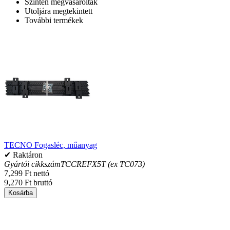
Szintén megvásárolták
Utoljára megtekintett
További termékek
TECNO Fogasléc, műanyag
✔ Raktáron
Gyártói cikkszám
TCCREFX5T (ex TC073)
7,299 Ft nettó
9,270 Ft bruttó
Kosárba