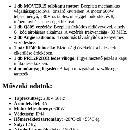
1 db MOVER15 tolókapu motor:
Beépített mechanikus
végálláskapcsolóval, önzáró kivitelben. A motor 600W
teljesítményű, 230V-os tápfeszültséggel működik, és 8,5
m/perc nyitási sebességet biztosít.
1 db Q80S vezérlés:
Beépített fixkódos rádióvevővel, amely
64 kód tárolására alkalmas. A vezérlés frekvenciája 433 MHz.
2 db Angie rádióadó:
4 csatornás távirányítók a kényelmes
vezérléshez.
1 pár RF40 fotocella:
Biztonsági érzékelők a balesetek
elkerülése érdekében.
1 db PRL2P2IOR ledes villogó:
Figyelmeztető jelzés a kapu
működése közben.
4 m műanyag fogasléc:
A kapu mozgatásához szükséges
tartozék.
Műszaki adatok:
Tápfeszültség:
230V-50Hz
Áramfelvétel:
3A
Motor teljesítmény:
600W
Védettség:
IP44
Hőmérsékleti tartomány:
-20°C-tól +55°C-ig
Súly:
12 kg
Ajánlott kapusúly:
Max. 1500 kg