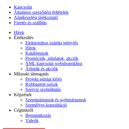
Kapcsolat
Általános szerződési feltételek
Adatkezelési tájékoztató
Fizetés és szállítás
Hírek
Értékesítés
Elektronikus számla igénylés
Hírek
Katalógusok
Promóciók, ajánlatok, akciók
XML kapcsolat webshopokhoz
Árlisták és akciók
Műszaki támogatás
Projekt ajánlat kérés
Robbantott rajzok
Szerviz szolgáltatás
Képzések
Szemináriumok és webináriumok
Személyes konzultáció
Cégünkről
Bemutatkozás
Videók