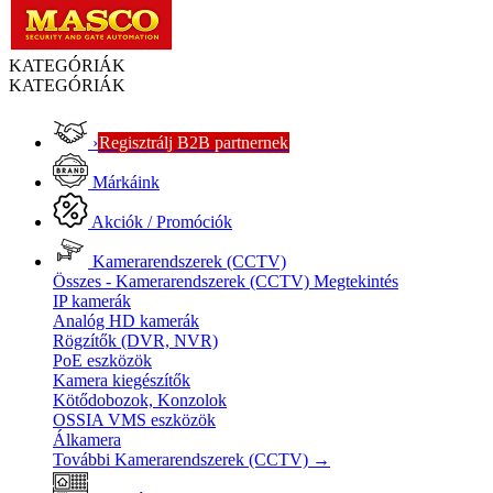
KATEGÓRIÁK
KATEGÓRIÁK
›
Regisztrálj B2B partnernek
Márkáink
Akciók / Promóciók
Kamerarendszerek (CCTV)
Összes - Kamerarendszerek (CCTV)
Megtekintés
IP kamerák
Analóg HD kamerák
Rögzítők (DVR, NVR)
PoE eszközök
Kamera kiegészítők
Kötődobozok, Konzolok
OSSIA VMS eszközök
Álkamera
További Kamerarendszerek (CCTV)
→