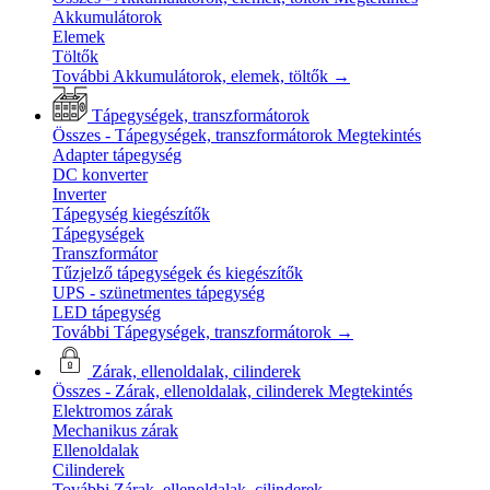
Akkumulátorok
Elemek
Töltők
További Akkumulátorok, elemek, töltők
→
Tápegységek, transzformátorok
Összes - Tápegységek, transzformátorok
Megtekintés
Adapter tápegység
DC konverter
Inverter
Tápegység kiegészítők
Tápegységek
Transzformátor
Tűzjelző tápegységek és kiegészítők
UPS - szünetmentes tápegység
LED tápegység
További Tápegységek, transzformátorok
→
Zárak, ellenoldalak, cilinderek
Összes - Zárak, ellenoldalak, cilinderek
Megtekintés
Elektromos zárak
Mechanikus zárak
Ellenoldalak
Cilinderek
További Zárak, ellenoldalak, cilinderek
→