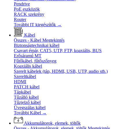
Pendrive
PoE eszközök
RACK szekrény
Router
További IT kiegészítők
→
Kábel
Összes - Kábel
Megtekintés
Biztonságtechnikai kábel
Csavart érpár, CAT5, UTP, FTP, koaxiális, BUS
Erősáramú MT
Fűtőkábel, fűtőszőnyeg
Koaxiális kábel
Szerelt kábelek (táp, HDMI, USB, UTP, audio stb.)
Szereltkábel
HDMI
PATCH kábel
Tápkábel
Tűzálló kábel
Tűzjelző kábel
Üvegszálas kábel
További Kábel
→
Akkumulátorok, elemek, töltők
Összes - Akkumulátorok, elemek, töltők
Megtekintés