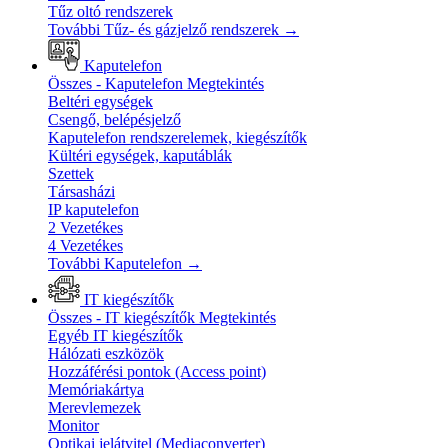
Tűz oltó rendszerek
További Tűz- és gázjelző rendszerek
→
Kaputelefon
Összes - Kaputelefon
Megtekintés
Beltéri egységek
Csengő, belépésjelző
Kaputelefon rendszerelemek, kiegészítők
Kültéri egységek, kaputáblák
Szettek
Társasházi
IP kaputelefon
2 Vezetékes
4 Vezetékes
További Kaputelefon
→
IT kiegészítők
Összes - IT kiegészítők
Megtekintés
Egyéb IT kiegészítők
Hálózati eszközök
Hozzáférési pontok (Access point)
Memóriakártya
Merevlemezek
Monitor
Optikai jelátvitel (Mediaconverter)