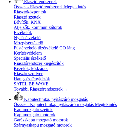
Riasztórendszerek
Összes - Riasztórendszerek
Megtekintés
Riasztóközpontok
Riasztó szettek
Bővítők, KNX
Átjelzők, kommunikátorok
Érzékelők
Nyitásérzékelő
Mozgásérzékelő
Füstérzékelő tűzérzékelő CO láng
Kerítésvédelem
Speciális érzékelő
Riasztórendszer kiegészítők
Kezelők, kódzárak
Riasztó szoftver
Hang- és fényjelzők
SATEL BE WAVE
További Riasztórendszerek
→
Kaputechnika, nyílászáró mozgatás
Összes - Kaputechnika, nyílászáró mozgatás
Megtekintés
Kapumozgató szettek
Kapumozgató motorok
Garázskapu mozgató motorok
Szárnyaskapu mozgató motorok