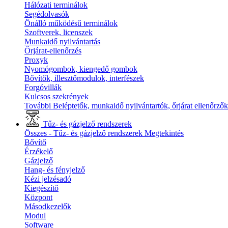
Hálózati terminálok
Segédolvasók
Önálló működésű terminálok
Szoftverek, licenszek
Munkaidő nyilvántartás
Őrjárat-ellenőrzés
Proxyk
Nyomógombok, kiengedő gombok
Bővítők, illesztőmodulok, interfészek
Forgóvillák
Kulcsos szekrények
További Beléptetők, munkaidő nyilvántartók, őrjárat ellenőrző
Tűz- és gázjelző rendszerek
Összes - Tűz- és gázjelző rendszerek
Megtekintés
Bővítő
Érzékelő
Gázjelző
Hang- és fényjelző
Kézi jelzésadó
Kiegészítő
Központ
Másodkezelők
Modul
Software