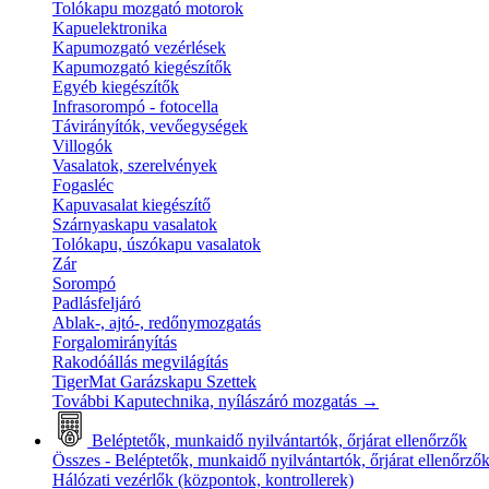
Tolókapu mozgató motorok
Kapuelektronika
Kapumozgató vezérlések
Kapumozgató kiegészítők
Egyéb kiegészítők
Infrasorompó - fotocella
Távirányítók, vevőegységek
Villogók
Vasalatok, szerelvények
Fogasléc
Kapuvasalat kiegészítő
Szárnyaskapu vasalatok
Tolókapu, úszókapu vasalatok
Zár
Sorompó
Padlásfeljáró
Ablak-, ajtó-, redőnymozgatás
Forgalomirányítás
Rakodóállás megvilágítás
TigerMat Garázskapu Szettek
További Kaputechnika, nyílászáró mozgatás
→
Beléptetők, munkaidő nyilvántartók, őrjárat ellenőrzők
Összes - Beléptetők, munkaidő nyilvántartók, őrjárat ellenőrző
Hálózati vezérlők (központok, kontrollerek)