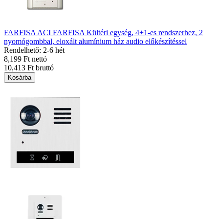
FARFISA ACI FARFISA Kültéri egység, 4+1-es rendszerhez, 2
nyomógombbal, eloxált alumínium ház audio előkészítéssel
Rendelhető: 2-6 hét
8,199 Ft nettó
10,413 Ft bruttó
Kosárba