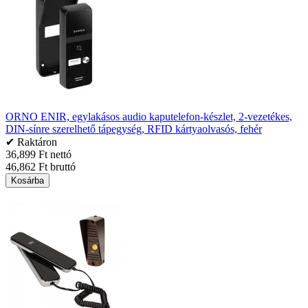
ORNO ENIR, egylakásos audio kaputelefon-készlet, 2-vezetékes,
DIN-sínre szerelhető tápegység, RFID kártyaolvasós, fehér
✔ Raktáron
36,899 Ft nettó
46,862 Ft bruttó
Kosárba