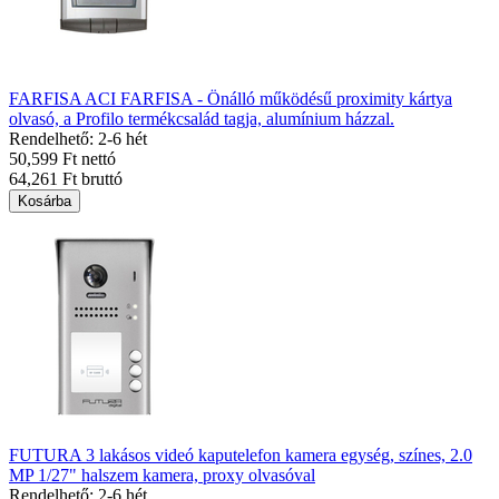
FARFISA ACI FARFISA - Önálló működésű proximity kártya
olvasó, a Profilo termékcsalád tagja, alumínium házzal.
Rendelhető: 2-6 hét
50,599 Ft nettó
64,261 Ft bruttó
Kosárba
FUTURA 3 lakásos videó kaputelefon kamera egység, színes, 2.0
MP 1/27" halszem kamera, proxy olvasóval
Rendelhető: 2-6 hét