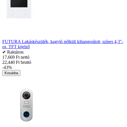
FUTURA Lakáskészülék, kagyló nélküli kihangosított, színes 4,3"-
os TFT kijelző
✔ Raktáron
17,669 Ft nettó
22,440 Ft bruttó
-43%
Kosárba