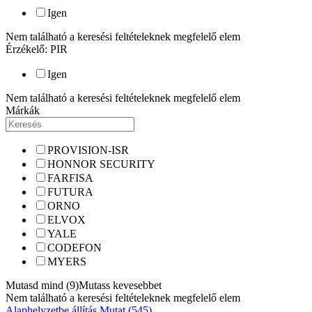
Igen
Nem található a keresési feltételeknek megfelelő elem
Érzékelő: PIR
Igen
Nem található a keresési feltételeknek megfelelő elem
Márkák
PROVISION-ISR
HONNOR SECURITY
FARFISA
FUTURA
ORNO
ELVOX
YALE
CODEFON
MYERS
Mutasd mind (9)
Mutass kevesebbet
Nem található a keresési feltételeknek megfelelő elem
Alaphelyzetbe állítás
Mutat (545)