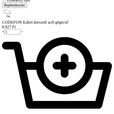
Emlékezz rám
Bejelentkezés
CODEFON Kábel átvezető acél gégecső
8,927
Ft
+
−