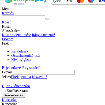
Menü
Keresés
Kosár
Kosár
A kosár üres.
Kosár megtekintése
Irány a pénztár!
Fiókom
Fiók
Rendelések
Összehasonlító lista
Kívánságlista
Bejelentkezés
Regisztráció
E-mail
Jelszó
Elfelejtetted a jelszavad?
Új fiók létrehozása
Emlékezz rám
Bejelentkezés
Kapcsolat
Kapcsolat