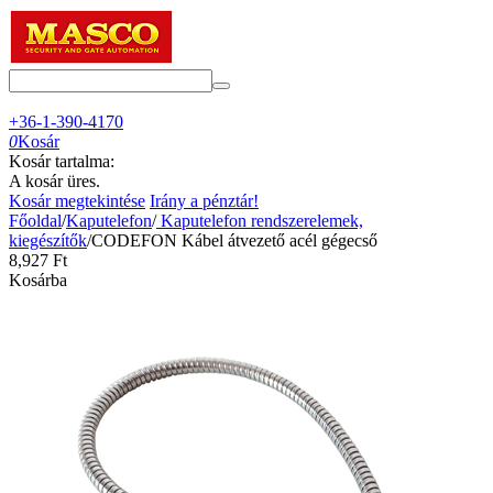
+36-1-390-4170
0
Kosár
Kosár tartalma:
A kosár üres.
Kosár megtekintése
Irány a pénztár!
Főoldal
/
Kaputelefon
/
Kaputelefon rendszerelemek,
kiegészítők
/
CODEFON Kábel átvezető acél gégecső
8,927
Ft
Kosárba