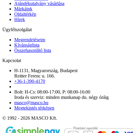
Ajándékutalvány vásárlása
Márkáink
Oldaltérkép
Hírek
Ügyfélszolgálat
Megrendeléseim
Kívánságlista
Összehasonlító lista
Kapcsolat
H-1131, Magyarország, Budapest
Reitter Ferenc u. 166.
+36-1-390-4170
Bolt: H-Cs: 08:00-17:00, P: 08:00-16:00
Iroda és szerviz: minden munkanap du. négy óráig
masco@masco.hu
Megtekintés térképen
© 1992 - 2026 MASCO Kft.