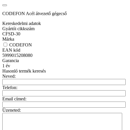
CODEFON Acél átvezető gégecső
Kereskedelmi adatok
Gyártói cikkszám
CFSD-30
Márka
CODEFON
EAN kód
5999015208080
Garancia
1
év
Hasonló termék keresés
Neved:
Telefon:
Email címed:
Üzeneted: