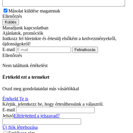
Másolat küldése magamnak
Ellenőrzés
Küldés
Maradjunk kapcsolatban
Ajánlatok, promóciók
Iratkozz fel híreinkre és értesülj elsőként a kedvezményekről,
újdonságokról!
E-mail
Feliratkozás
Ellenőrzés
Nem találtunk értékelést
Értékeld ezt a terméket
Oszd meg gondolataidat más vásárlókkal
Értékeld Te is
Kérjük, jelentkezz be, hogy értesíthessünk a válaszról.
E-mail
Jelszó
Elfelejtetted a jelszavad?
Új fiók létrehozása