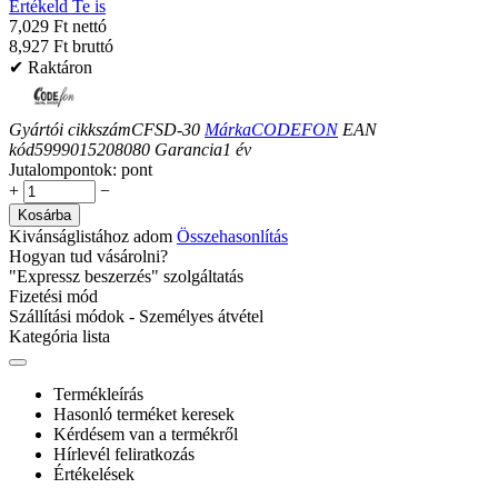
Értékeld Te is
7,029 Ft nettó
8,927 Ft bruttó
✔ Raktáron
Gyártói cikkszám
CFSD-30
Márka
CODEFON
EAN
kód
5999015208080
Garancia
1
év
Jutalompontok:
pont
+
−
Kosárba
Kivánságlistához adom
Összehasonlítás
Hogyan tud vásárolni?
"Expressz beszerzés" szolgáltatás
Fizetési mód
Szállítási módok - Személyes átvétel
Kategória lista
Termékleírás
Hasonló terméket keresek
Kérdésem van a termékről
Hírlevél feliratkozás
Értékelések