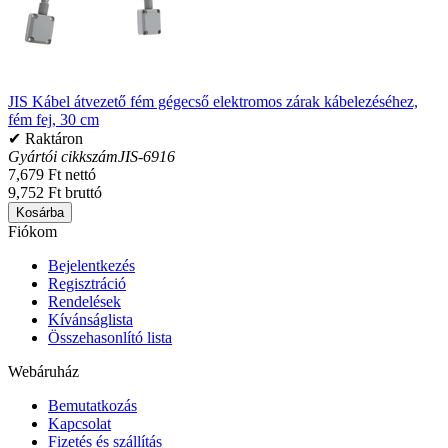
JIS Kábel átvezető fém gégecső elektromos zárak kábelezéséhez,
fém fej, 30 cm
✔ Raktáron
Gyártói cikkszám
JIS-6916
7,679 Ft nettó
9,752 Ft bruttó
Kosárba
Fiókom
Bejelentkezés
Regisztráció
Rendelések
Kívánságlista
Összehasonlító lista
Webáruház
Bemutatkozás
Kapcsolat
Fizetés és szállítás